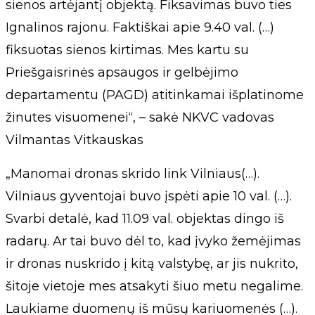
sienos artėjantį objektą. Fiksavimas buvo ties
Ignalinos rajonu. Faktiškai apie 9.40 val. (…)
fiksuotas sienos kirtimas. Mes kartu su
Priešgaisrinės apsaugos ir gelbėjimo
departamentu (PAGD) atitinkamai išplatinome
žinutes visuomenei“, – sakė NKVC vadovas
Vilmantas Vitkauskas
„Manomai dronas skrido link Vilniaus(…).
Vilniaus gyventojai buvo įspėti apie 10 val. (…).
Svarbi detalė, kad 11.09 val. objektas dingo iš
radarų. Ar tai buvo dėl to, kad įvyko žemėjimas
ir dronas nuskrido į kitą valstybę, ar jis nukrito,
šitoje vietoje mes atsakyti šiuo metu negalime.
Laukiame duomenų iš mūsų kariuomenės (…).