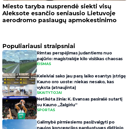
Miesto taryba nusprendė siekti visų
Aleksote esančio seniausio Lietuvoje
aerodromo paslaugų apmokestinimo
Populiariausi straipsniai
Rimtas perspėjimas judantiems nuo
pajūrio: magistralėje kilo visiškas chaosas
EISMAS
Keleiviai sako jau parą laiko esantys įstrigę
Kauno oro uoste: niekas nesako, kas
vyksta (atnaujinta)
SKAITYTOJAI
Netikėta žinia: K. Evansas pasirašė sutartį
su Kauno „Žalgiriu“
SPORTAS
Galimybė pirmiesiems pasižvalgyti po
naujos koncepcijos parduotuves didžiojo