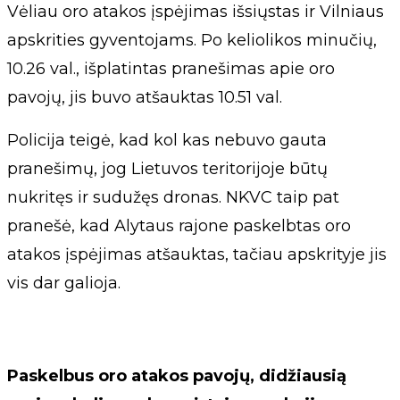
Vėliau oro atakos įspėjimas išsiųstas ir Vilniaus
apskrities gyventojams. Po keliolikos minučių,
10.26 val., išplatintas pranešimas apie oro
pavojų, jis buvo atšauktas 10.51 val.
Policija teigė, kad kol kas nebuvo gauta
pranešimų, jog Lietuvos teritorijoje būtų
nukritęs ir sudužęs dronas. NKVC taip pat
pranešė, kad Alytaus rajone paskelbtas oro
atakos įspėjimas atšauktas, tačiau apskrityje jis
vis dar galioja.
Paskelbus oro atakos pavojų, didžiausią