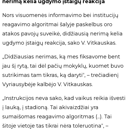
nerimą kelia ugdymo įstaigų reakcija
Nors visuomenės informavimo bei institucijų
reagavimo algoritmai šalyje paskelbus oro
atakos pavojų suveikė, didžiausią nerimą kelia
ugdymo įstaigų reakcija, sako V. Vitkauskas.
„Didžiausias nerimas, ką mes fiksavome bent
jau šį rytą, tai dėl pačių mokyklų, kuomet buvo
sutrikimas tam tikras, ką daryti“, – trečiadienį
Vyriausybėje kalbėjo V. Vitkauskas.
„Instrukcijos neva sako, kad vaikus reikia išvesti
į lauką, į stadioną. Tai akivaizdžiai yra
sumaišomas reagavimo algoritmas (...). Tai
šitoje vietoje tas tikrai nėra toleruotina“, –