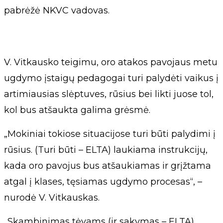
pabrėžė NKVC vadovas.
V. Vitkausko teigimu, oro atakos pavojaus metu
ugdymo įstaigų pedagogai turi palydėti vaikus į
artimiausias slėptuves, rūsius bei likti juose tol,
kol bus atšaukta galima grėsmė.
„Mokiniai tokiose situacijose turi būti palydimi į
rūsius. (Turi būti – ELTA) laukiama instrukcijų,
kada oro pavojus bus atšaukiamas ir grįžtama
atgal į klases, tęsiamas ugdymo procesas“, –
nurodė V. Vitkauskas.
„Skambinimas tėvams (ir sakymas – ELTA)