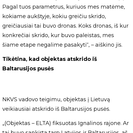
Pagal tuos parametrus, kuriuos mes matėme,
kokiame aukštyje, kokiu greičiu skrido,
greičiausiai tai buvo dronas. Koks dronas, iš kur
konkrečiai skrido, kur buvo paleistas, mes
šiame etape negalime pasakyti“, – aiškino jis.
Tikėtina, kad objektas atskrido iš
Baltarusijos pusės
NKVS vadovo teigimu, objektas į Lietuvą
veikiausiai atskrido iš Baltarusijos pusės.
„(Objektas – ELTA) fiksuotas Ignalinos rajone. Ar
tai buvo sankirta tarp Latvijos ir Baltarusijos, aš