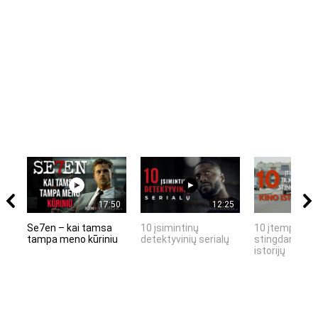
17:50
12:25
Se7en – kai tamsa
10 įsimintinų
10 įtemptų, k
tampa meno kūriniu
detektyvinių serialų
stingdančių k
istorijų