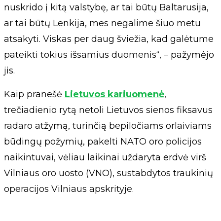
nuskrido į kitą valstybę, ar tai būtų Baltarusija,
ar tai būtų Lenkija, mes negalime šiuo metu
atsakyti. Viskas per daug šviežia, kad galėtume
pateikti tokius išsamius duomenis“, – pažymėjo
jis.
Kaip pranešė
Lietuvos kariuomenė
,
trečiadienio rytą netoli Lietuvos sienos fiksavus
radaro atžymą, turinčią bepiločiams orlaiviams
būdingų požymių, pakelti NATO oro policijos
naikintuvai, vėliau laikinai uždaryta erdvė virš
Vilniaus oro uosto (VNO), sustabdytos traukinių
operacijos Vilniaus apskrityje.