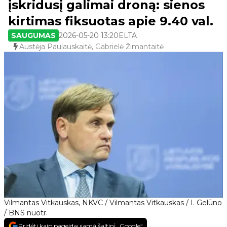
įskridusį galimai droną: sienos
kirtimas fiksuotas apie 9.40 val.
SAUGUMAS
2026-05-20 13:20
ELTA
Austėja Paulauskaitė, Gabrielė Žimantaitė
Vilmantas Vitkauskas, NKVC / Vilmantas Vitkauskas / I. Gelūno
/ BNS nuotr.
Pridėti kaip pageidaujamą šaltinį „Google“