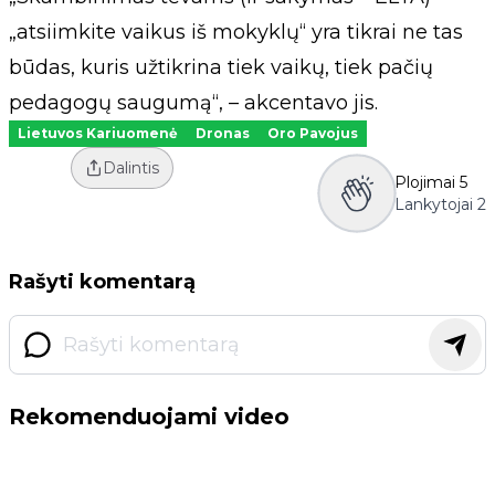
„atsiimkite vaikus iš mokyklų“ yra tikrai ne tas
būdas, kuris užtikrina tiek vaikų, tiek pačių
pedagogų saugumą“, – akcentavo jis.
Lietuvos Kariuomenė
Dronas
Oro Pavojus
Dalintis
Plojimai
5
Lankytojai
2
Rašyti komentarą
Rekomenduojami video