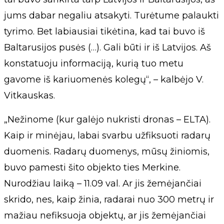
jums dabar negaliu atsakyti. Turėtume palaukti
tyrimo. Bet labiausiai tikėtina, kad tai buvo iš
Baltarusijos pusės (…). Gali būti ir iš Latvijos. Aš
konstatuoju informaciją, kurią tuo metu
gavome iš kariuomenės kolegų“, – kalbėjo V.
Vitkauskas.
„Nežinome (kur galėjo nukristi dronas – ELTA).
Kaip ir minėjau, labai svarbu užfiksuoti radarų
duomenis. Radarų duomenys, mūsų žiniomis,
buvo pamesti šito objekto ties Merkine.
Nurodžiau laiką – 11.09 val. Ar jis žemėjančiai
skrido, nes, kaip žinia, radarai nuo 300 metrų ir
mažiau nefiksuoja objektų, ar jis žemėjančiai