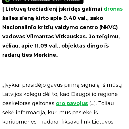
Į Lietuvą trečiadienį įskridęs galimai
dronas
šalies sieną kirto apie 9.40 val., sako
Nacionalinio krizių valdymo centro (NKVC)
vadovas Vilmantas Vitkauskas. Jo teigimu,
vėliau, apie 11.09 val., objektas dingo iš
radarų ties Merkine.
„Įvykiai prasidėjo gavus pirmą signalą iš mūsų
Latvijos kolegų dėl to, kad Daugpilio regione
paskelbtas geltonas
oro pavojus
(…). Toliau
sekė informacija, kuri mus pasiekė iš
kariuomenės – radarai fiksavo link Lietuvos