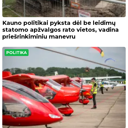
Kauno politikai pyksta dėl be leidimų
statomo apžvalgos rato vietos, vadina
priešrinkiminiu manevru
POLITIKA