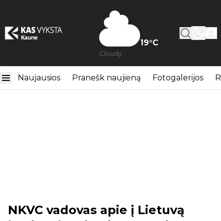
19
°C
Cloudy
Naujausios
Pranešk naujieną
Fotogalerijos
R
NKVC vadovas apie į Lietuvą