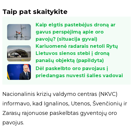
Taip pat skaitykite
Kaip elgtis pastebėjus droną ar
gavus perspėjimą apie oro
pavojų? (situacija gyvai)
Kariuomenė radarais netoli Rytų
Lietuvos sienos stebi į droną
panašų objektą (papildyta)
Dėl paskelbto oro pavojaus į
priedangas nuvesti šalies vadovai
Nacionalinis krizių valdymo centras (NKVC)
informavo, kad Ignalinos, Utenos, Švenčionių ir
Zarasų rajonuose paskelbtas gyventojų oro
pavojus.