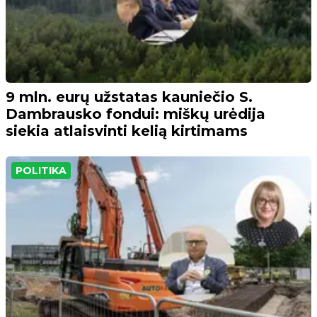
9 mln. eurų užstatas kauniečio S.
Dambrausko fondui: miškų urėdija
siekia atlaisvinti kelią kirtimams
POLITIKA