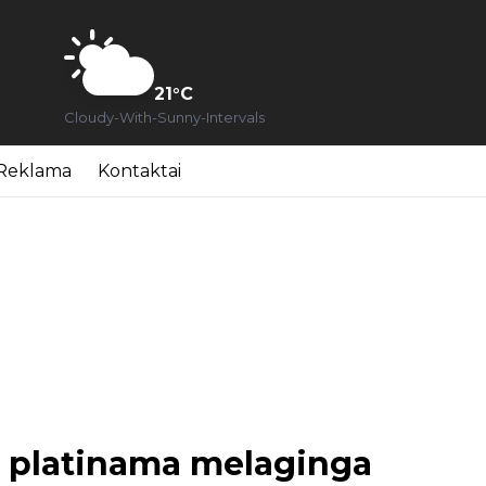
21
°C
Cloudy-With-Sunny-Intervals
Reklama
Kontaktai
 platinama melaginga