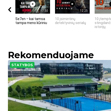
17:50
12:25
Se7en – kai tamsa
10 įsimintinų
10 įtemptų
tampa meno kūriniu
detektyvinių serialų
stingdanči
istorijų
Rekomenduojame
STATYBOS