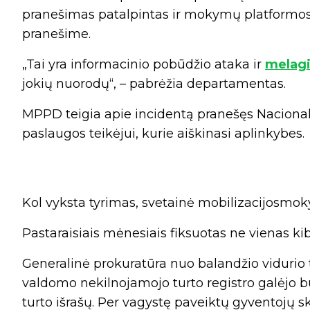
pranešimas patalpintas ir mokymų platformos 
pranešime.
„Tai yra informacinio pobūdžio ataka ir
melagi
jokių nuorodų“, – pabrėžia departamentas.
MPPD teigia apie incidentą pranešęs Nacional
paslaugos teikėjui, kurie aiškinasi aplinkybes.
Kol vyksta tyrimas, svetainė mobilizacijosmoky
Pastaraisiais mėnesiais fiksuotas ne vienas ki
Generalinė prokuratūra nuo balandžio vidurio ti
valdomo nekilnojamojo turto registro galėjo b
turto išrašų. Per vagystę paveiktų gyventojų sk