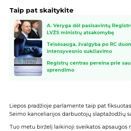
Taip pat skaitykite
A. Veryga dėl pasisavintų Regist
LVŽS ministrų atsakomybę
Teisėsauga, žvalgyba po RC duom
intensyvesnio sukčiavimo
Registrų centras pereina prie 
sprendimo
Liepos pradžioje parlamente taip pat fiksuotas
Seimo kanceliarijos darbuotojų slaptažodžių
Tuo metu birželį laikinoji sveikatos apsaugos