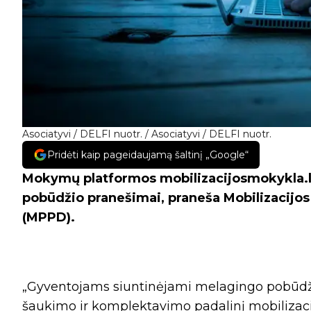
Asociatyvi / DELFI nuotr. / Asociatyvi / DELFI nuotr.
Pridėti kaip pageidaujamą šaltinį „Google“
Mokymų platformos mobilizacijosmokykla.l
pobūdžio pranešimai, praneša Mobilizacijos 
(MPPD).
„Gyventojams siuntinėjami melagingo pobūdži
šaukimo ir komplektavimo padalinį mobilizaci