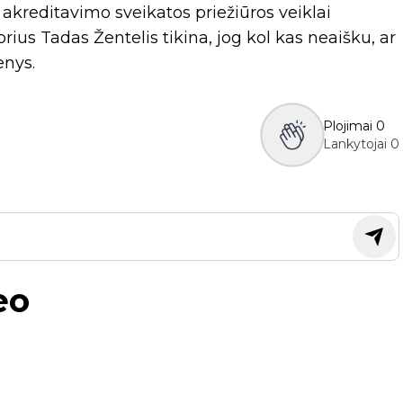
 akreditavimo sveikatos priežiūros veiklai
rius Tadas Žentelis tikina, jog kol kas neaišku, ar
nys.
Plojimai
0
Lankytojai
0
eo