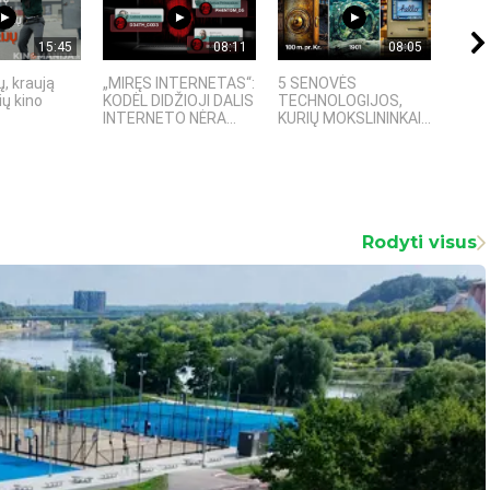
15:45
08:11
08:05
, kraują
„MIRĘS INTERNETAS“:
5 SENOVĖS
„Sost
ų kino
KODĖL DIDŽIOJI DALIS
TECHNOLOGIJOS,
įspū
INTERNETO NĖRA...
KURIŲ MOKSLININKAI...
fanta
Rodyti visus