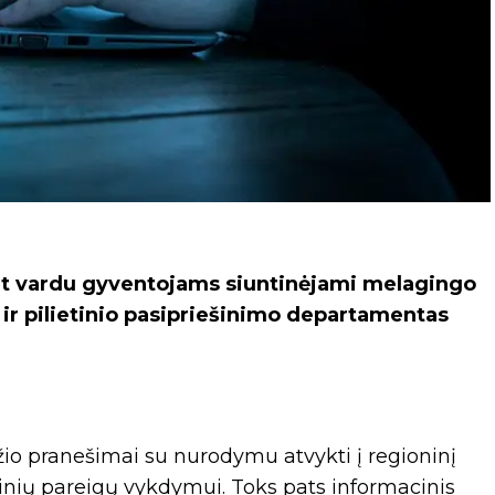
t vardu gyventojams siuntinėjami melagingo
ir pilietinio pasipriešinimo departamentas
o pranešimai su nurodymu atvykti į regioninį
nių pareigų vykdymui. Toks pats informacinis