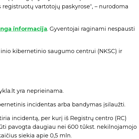
registruotų vartotojų paskyrose“, – nurodoma
nga informacija
. Gyventojai raginami nespausti
inio kibernetinio saugumo centrui (NKSC) ir
kla.lt yra neprieinama.
bernetinis incidentas arba bandymas įsilaužti.
ria incidentą, per kurį iš Registrų centro (RC)
ūti pavogta daugiau nei 600 tūkst. nekilnojamojo
aičius siekia apie 0,5 mln.