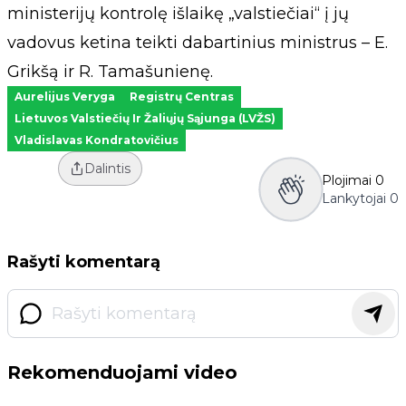
ministerijų kontrolę išlaikę „valstiečiai“ į jų
vadovus ketina teikti dabartinius ministrus – E.
Grikšą ir R. Tamašunienę.
Aurelijus Veryga
Registrų Centras
Lietuvos Valstiečių Ir Žaliųjų Sąjunga (LVŽS)
Vladislavas Kondratovičius
Dalintis
Plojimai
0
Lankytojai
0
Rašyti komentarą
Rekomenduojami video