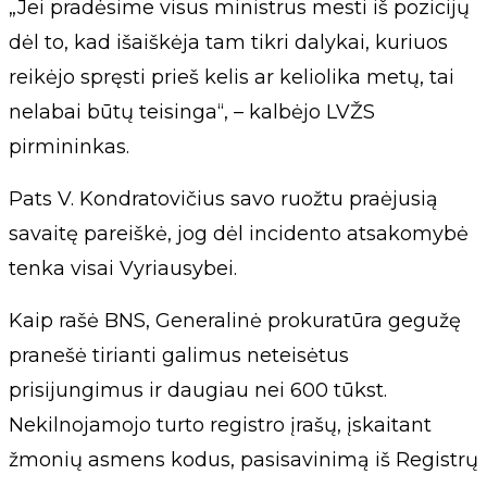
„Jei pradėsime visus ministrus mesti iš pozicijų
dėl to, kad išaiškėja tam tikri dalykai, kuriuos
reikėjo spręsti prieš kelis ar keliolika metų, tai
nelabai būtų teisinga“, – kalbėjo LVŽS
pirmininkas.
Pats V. Kondratovičius savo ruožtu praėjusią
savaitę pareiškė, jog dėl incidento atsakomybė
tenka visai Vyriausybei.
Kaip rašė BNS, Generalinė prokuratūra gegužę
pranešė tirianti galimus neteisėtus
prisijungimus ir daugiau nei 600 tūkst.
Nekilnojamojo turto registro įrašų, įskaitant
žmonių asmens kodus, pasisavinimą iš Registrų