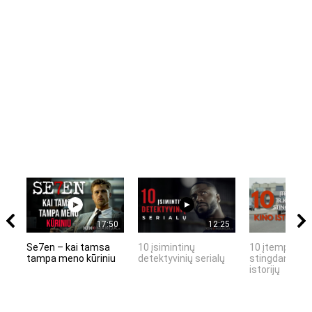
17:50
12:25
Se7en – kai tamsa
10 įsimintinų
10 įtemptų, k
tampa meno kūriniu
detektyvinių serialų
stingdančių k
istorijų