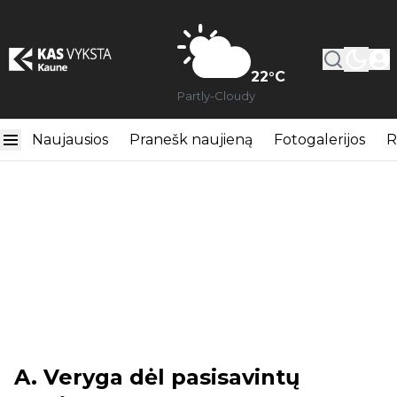
22
°C
Partly-Cloudy
Naujausios
Pranešk naujieną
Fotogalerijos
R
A. Veryga dėl pasisavintų