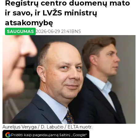
Registrų centro duomenų mato
ir savo, ir LVŽS ministrų
atsakomybę
SAUGUMAS
2026-06-29 21:41
BNS
Aurelijus Veryga / D. Labučio / ELTA nuotr.
Pridėti kaip pageidaujamą šaltinį „Google“