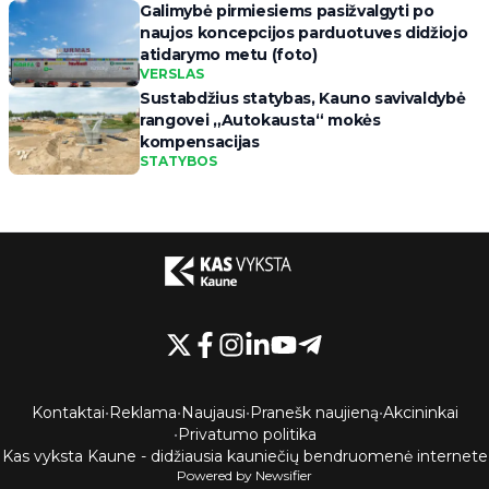
Galimybė pirmiesiems pasižvalgyti po
naujos koncepcijos parduotuves didžiojo
atidarymo metu (foto)
VERSLAS
Sustabdžius statybas, Kauno savivaldybė
rangovei „Autokausta“ mokės
kompensacijas
STATYBOS
Kontaktai
•
Reklama
•
Naujausi
•
Pranešk naujieną
•
Akcininkai
•
Privatumo politika
Kas vyksta Kaune - didžiausia kauniečių bendruomenė internete
Powered by Newsifier