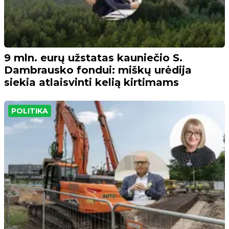
9 mln. eurų užstatas kauniečio S.
Dambrausko fondui: miškų urėdija
siekia atlaisvinti kelią kirtimams
POLITIKA