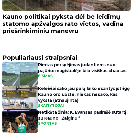
Kauno politikai pyksta dėl be leidimų
statomo apžvalgos rato vietos, vadina
priešrinkiminiu manevru
Populiariausi straipsniai
Rimtas perspėjimas judantiems nuo
pajūrio: magistralėje kilo visiškas chaosas
EISMAS
Keleiviai sako jau parą laiko esantys įstrigę
Kauno oro uoste: niekas nesako, kas
vyksta (atnaujinta)
SKAITYTOJAI
Netikėta žinia: K. Evansas pasirašė sutartį
su Kauno „Žalgiriu“
SPORTAS