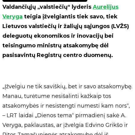
Valdančiųjų „valstiečių“ lyderis
Aurelijus
Veryga
teigia įžvelgiantis tiek savo, tiek
Lietuvos valstiečių ir žaliųjų sąjungos (LVŽS)
deleguotų ekonomikos ir inovacijų bei
teisingumo ministrų atsakomybę dėl
pasisavintų Registrų centro duomenų.
„Įžvelgiu ne tik saviškių, bet ir savo atsakomybę.
Manau, turėtume nesišalinti kažkaip tos
atsakomybės ir nesistengti numesti kam nors“,
– LRT laidai „Dienos tema“ pirmadienį sakė A.
Veryga, paklaustas, ar įžvelgia Edvino Grikšo ir
Ritos Tamašunienės atsakomybę dėl iš