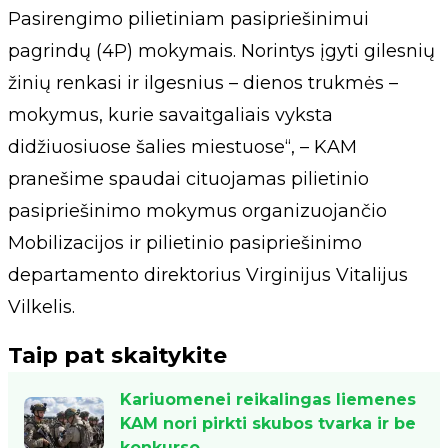
Pasirengimo pilietiniam pasipriešinimui
pagrindų (4P) mokymais. Norintys įgyti gilesnių
žinių renkasi ir ilgesnius – dienos trukmės –
mokymus, kurie savaitgaliais vyksta
didžiuosiuose šalies miestuose“, – KAM
pranešime spaudai cituojamas pilietinio
pasipriešinimo mokymus organizuojančio
Mobilizacijos ir pilietinio pasipriešinimo
departamento direktorius Virginijus Vitalijus
Vilkelis.
Taip pat skaitykite
Kariuomenei reikalingas liemenes
KAM nori pirkti skubos tvarka ir be
konkurso