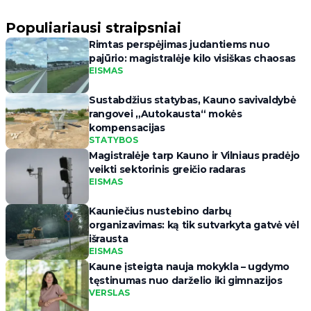
Populiariausi straipsniai
Rimtas perspėjimas judantiems nuo
pajūrio: magistralėje kilo visiškas chaosas
EISMAS
Sustabdžius statybas, Kauno savivaldybė
rangovei „Autokausta“ mokės
kompensacijas
STATYBOS
Magistralėje tarp Kauno ir Vilniaus pradėjo
veikti sektorinis greičio radaras
EISMAS
Kauniečius nustebino darbų
organizavimas: ką tik sutvarkyta gatvė vėl
išrausta
EISMAS
Kaune įsteigta nauja mokykla – ugdymo
tęstinumas nuo darželio iki gimnazijos
VERSLAS