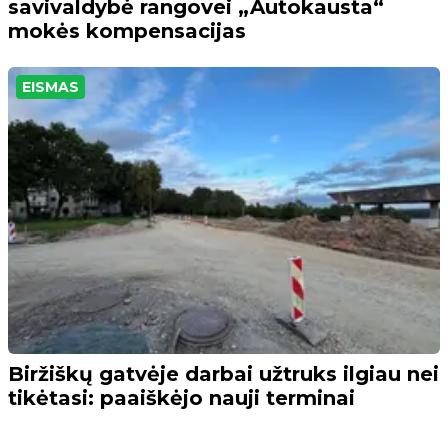
savivaldybė rangovei „Autokausta“
mokės kompensacijas
EISMAS
Biržiškų gatvėje darbai užtruks ilgiau nei
tikėtasi: paaiškėjo nauji terminai