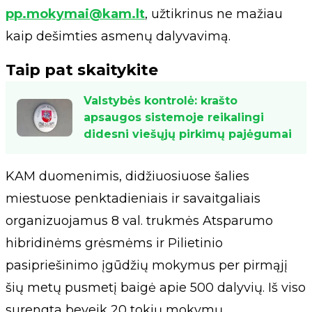
pp.mokymai@kam.lt
, užtikrinus ne mažiau
kaip dešimties asmenų dalyvavimą.
Taip pat skaitykite
Valstybės kontrolė: krašto
apsaugos sistemoje reikalingi
didesni viešųjų pirkimų pajėgumai
KAM duomenimis, didžiuosiuose šalies
miestuose penktadieniais ir savaitgaliais
organizuojamus 8 val. trukmės Atsparumo
hibridinėms grėsmėms ir Pilietinio
pasipriešinimo įgūdžių mokymus per pirmąjį
šių metų pusmetį baigė apie 500 dalyvių. Iš viso
surengta beveik 20 tokių mokymų.