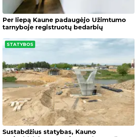
Per liepą Kaune padaugėjo Užimtumo
tarnyboje registruotų bedarbių
STATYBOS
Sustabdžius statybas, Kauno