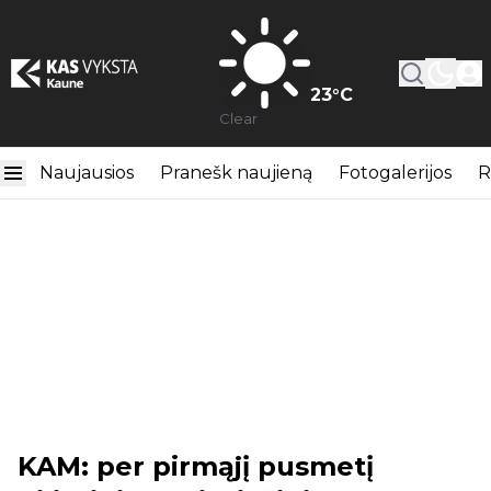
23
°C
Clear
Naujausios
Pranešk naujieną
Fotogalerijos
R
KAM: per pirmąjį pusmetį