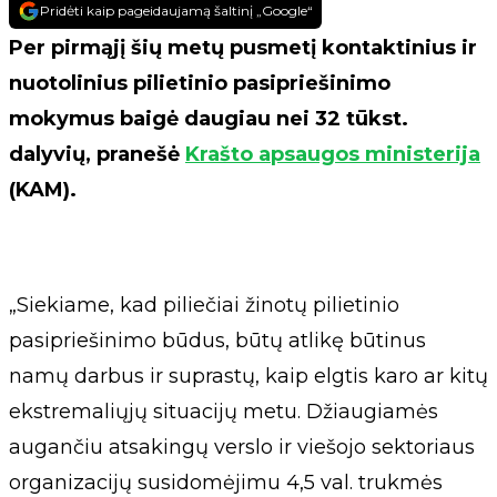
Pridėti kaip pageidaujamą šaltinį „Google“
Per pirmąjį šių metų pusmetį kontaktinius ir
nuotolinius pilietinio pasipriešinimo
mokymus baigė daugiau nei 32 tūkst.
dalyvių, pranešė
Krašto apsaugos ministerija
(KAM).
„Siekiame, kad piliečiai žinotų pilietinio
pasipriešinimo būdus, būtų atlikę būtinus
namų darbus ir suprastų, kaip elgtis karo ar kitų
ekstremaliųjų situacijų metu. Džiaugiamės
augančiu atsakingų verslo ir viešojo sektoriaus
organizacijų susidomėjimu 4,5 val. trukmės