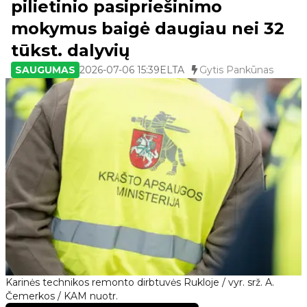
pilietinio pasipriešinimo
mokymus baigė daugiau nei 32
tūkst. dalyvių
SAUGUMAS
2026-07-06 15:39
ELTA
Gytis Pankūnas
Karinės technikos remonto dirbtuvės Rukloje / vyr. srž. A.
Čemerkos / KAM nuotr.