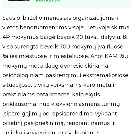
Sausio–birželio mėnesiais organizacijoms ir
vietos bendruomenėms visoje Lietuvoje skirtus
4P mokymus baigė beveik 20 tūkst. dalyvių. Iš
viso surengta beveik 700 mokymų įvairiuose
šalies miestuose ir miesteliuose. Anot KAM, šių
mokymų metu daug dėmesio skiriama
psichologiniam pasirengimui ekstremaliosiose
situacijose, civilių veiksmams karo metu ir
praktiniams patarimams, kaip elgtis
priklausomai nuo kiekvieno asmens turimų
įsipareigojimų bei apsisprendimo: vykdant
pilietinį pasipriešinimą, rengiant namus ir
aplinką išgyvenimui ar evakuojantis.