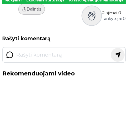
Mokymai
Ekstremali Situacija
Krašto Apsaugos Ministerija
Dalintis
Plojimai
0
Lankytojai
0
Rašyti komentarą
Rekomenduojami video