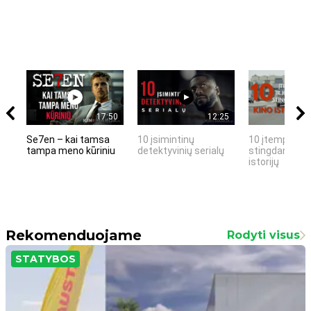
17:50
12:25
Se7en – kai tamsa
10 įsimintinų
10 įtemptų, k
tampa meno kūriniu
detektyvinių serialų
stingdančių k
istorijų
Rekomenduojame
Rodyti visus
STATYBOS