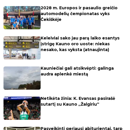
2028 m. Europos ir pasaulio greičio
automodelių čempionatas vyks
Čekiškėje
Keleiviai sako jau parą laiko esantys
įstrigę Kauno oro uoste: niekas
nesako, kas vyksta (atnaujinta)
Kauniečiai gali atsikvėpti: galinga
audra aplenkė miestą
Netikėta žinia: K. Evansas pasirašė
sutartį su Kauno „Žalgiriu“
Pasveikinti geriausi abiturientai, tarp