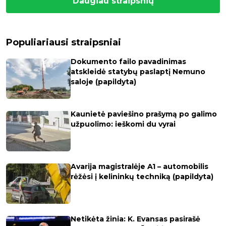
Daugiau straipsnių
Populiariausi straipsniai
Dokumento failo pavadinimas
atskleidė statybų paslaptį Nemuno
saloje (papildyta)
Kaunietė paviešino prašymą po galimo
užpuolimo: ieškomi du vyrai
Avarija magistralėje A1 – automobilis
rėžėsi į kelininkų techniką (papildyta)
Netikėta žinia: K. Evansas pasirašė