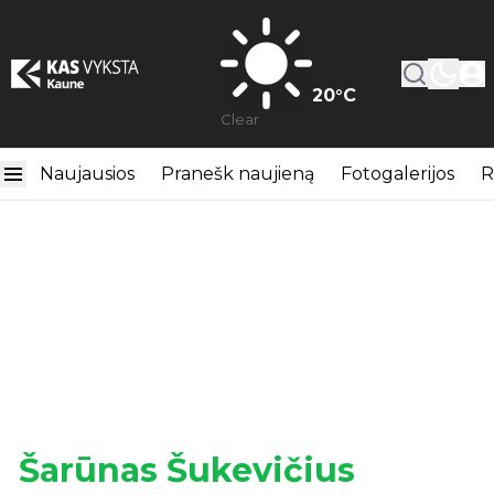
20
°C
Clear
Naujausios
Pranešk naujieną
Fotogalerijos
R
Šarūnas Šukevičius