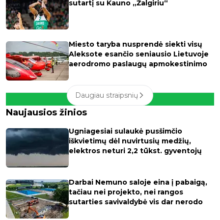
sutartį su Kauno „Žalgiriu“
Miesto taryba nusprendė siekti visų
Aleksote esančio seniausio Lietuvoje
aerodromo paslaugų apmokestinimo
Daugiau straipsnių
Naujausios žinios
Ugniagesiai sulaukė pusšimčio
iškvietimų dėl nuvirtusių medžių,
elektros neturi 2,2 tūkst. gyventojų
Darbai Nemuno saloje eina į pabaigą,
tačiau nei projekto, nei rangos
sutarties savivaldybė vis dar nerodo