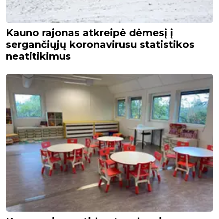
Kauno rajonas atkreipė dėmesį į
sergančiųjų koronavirusu statistikos
neatitikimus