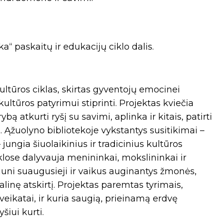
a“ paskaitų ir edukacijų ciklo dalis.
 kultūros ciklas, skirtas gyventojų emocinei
ltūros patyrimui stiprinti. Projektas kviečia
bą atkurti ryšį su savimi, aplinka ir kitais, patirti
ai. Ąžuolyno bibliotekoje vykstantys susitikimai –
– jungia šiuolaikinius ir tradicinius kultūros
 Veiklose dalyvauja menininkai, mokslininkai ir
jauni suaugusieji ir vaikus auginantys žmonės,
linę atskirtį. Projektas paremtas tyrimais,
eikatai, ir kuria saugią, prieinamą erdvę
šiui kurti.