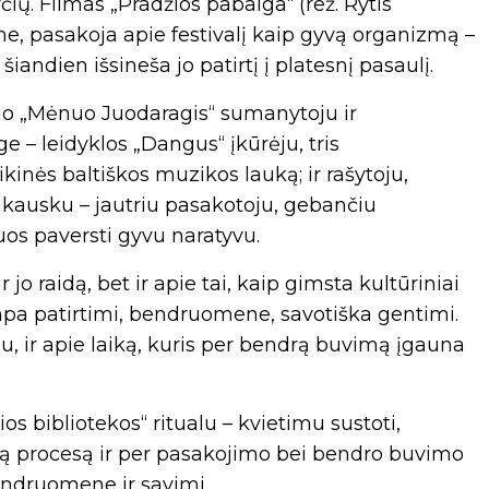
čių. Filmas „Pradžios pabaiga“ (rež. Rytis
ne, pasakoja apie festivalį kaip gyvą organizmą –
šiandien išsineša jo patirtį į platesnį pasaulį.
lio „Mėnuo Juodaragis“ sumanytoju ir
 – leidyklos „Dangus“ įkūrėju, tris
inės baltiškos muzikos lauką; ir rašytoju,
emkausku – jautriu pasakotoju, gebančiu
uos paversti gyvu naratyvu.
 jo raidą, bet ir apie tai, kaip gimsta kultūriniai
tampa patirtimi, bendruomene, savotiška gentimi.
u, ir apie laiką, kuris per bendrą buvimą įgauna
s bibliotekos“ ritualu – kvietimu sustoti,
yvą procesą ir per pasakojimo bei bendro buvimo
bendruomene ir savimi.