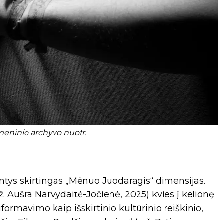
meninio archyvo nuotr.
ntys skirtingas „Mėnuo Juodaragis“ dimensijas.
ž. Aušra Narvydaitė-Jočienė, 2025) kvies į kelionę
iformavimo kaip išskirtinio kultūrinio reiškinio,