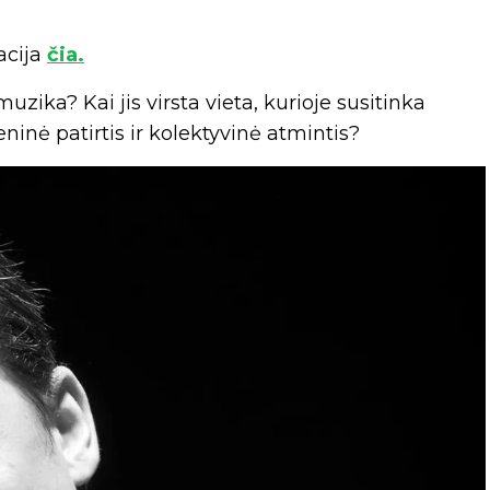
acija
čia.
zika? Kai jis virsta vieta, kurioje susitinka
ninė patirtis ir kolektyvinė atmintis?