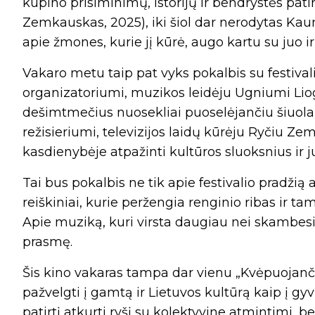
kupino prisiminimų, istorijų ir bendrystės patir
Zemkauskas, 2025), iki šiol dar nerodytas Kau
apie žmones, kurie jį kūrė, augo kartu su juo ir 
Vakaro metu taip pat vyks pokalbis su festiva
organizatoriumi, muzikos leidėju Ugniumi Lioge
dešimtmečius nuosekliai puoselėjančiu šiuolaik
režisieriumi, televizijos laidų kūrėju Ryčiu Z
kasdienybėje atpažinti kultūros sluoksnius ir j
Tai bus pokalbis ne tik apie festivalio pradžią ar
reiškiniai, kurie peržengia renginio ribas ir 
Apie muziką, kuri virsta daugiau nei skambesi
prasmę.
Šis kino vakaras tampa dar vienu „Kvėpuojančio
pažvelgti į gamtą ir Lietuvos kultūrą kaip į g
patirtį atkurti ryšį su kolektyvine atmintimi, 