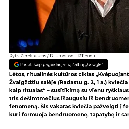
Rytis Zemkauskas / D. Umbraso, LRT nuotr.
Pridėti kaip pageidaujamą šaltinį „Google“
Lėtos, ritualinės kultūros ciklas „Kvėpuojan
Žvaigždžių salėje (Radastų g. 2, 1 a.) kvieči
kaip ritualas“ – susitikimą su vienu ryškiaus
tris dešimtmečius išaugusiu iš bendruomeni
fenomeną. Šis vakaras kviečia pažvelgti į festi
kuri formuoja bendruomenę, tapatybę ir san