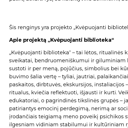
Šis renginys yra projekto „Kvėpuojanti bibliotek
Apie projektą „Kvėpuojanti biblioteka“
„Kvėpuojanti biblioteka“ – tai lėtos, ritualinės
sveikatai, bendruomeniškumui ir giluminiam ku
sustoti ir per meną, pojūčius, simbolius bei kūry
buvimo šalia vertę – tyliai, jautriai, palaikanči
paskaitos, dirbtuvės, ekskursijos, instaliacijos 
ritualus, kviečia reflektuoti, išjausti ir kurti.
edukatoriai, o pagrindinės tikslinės grupės – 
patiriantys emocinį perdegimą, nerimą ar socia
įrodančiais teigiamą meno poveikį psichikos sv
ilgesniam vidiniam stabilumui ir kultūriniam ry