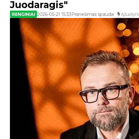
Juodaragis"
RENGINIAI
2026-05-21 15:33
Pranešimas spaudai
Ąžuolyno