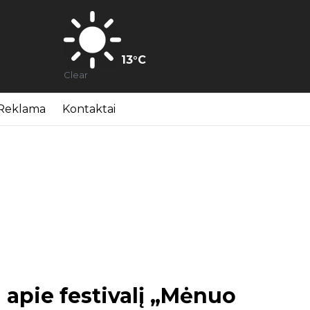
13
°C
Clear
Reklama
Kontaktai
ą apie festivalį „Mėnuo