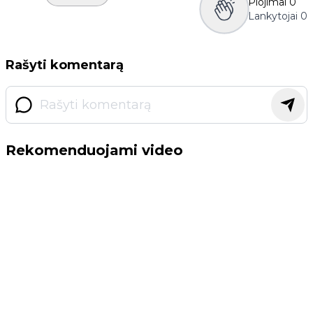
Plojimai
0
Lankytojai
0
Rašyti komentarą
Rekomenduojami video