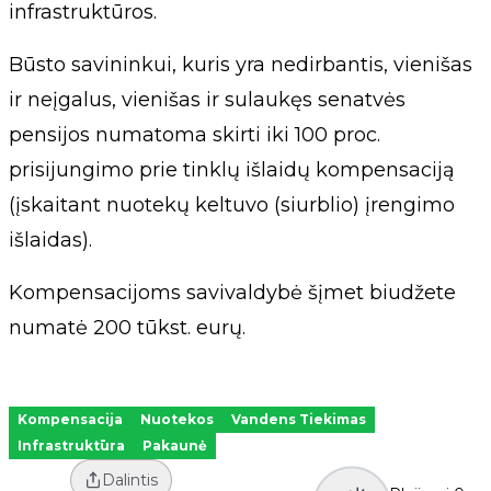
infrastruktūros.
Būsto savininkui, kuris yra nedirbantis, vienišas
ir neįgalus, vienišas ir sulaukęs senatvės
pensijos numatoma skirti iki 100 proc.
prisijungimo prie tinklų išlaidų kompensaciją
(įskaitant nuotekų keltuvo (siurblio) įrengimo
išlaidas).
Kompensacijoms savivaldybė šįmet biudžete
numatė 200 tūkst. eurų.
Kompensacija
Nuotekos
Vandens Tiekimas
Infrastruktūra
Pakaunė
Dalintis