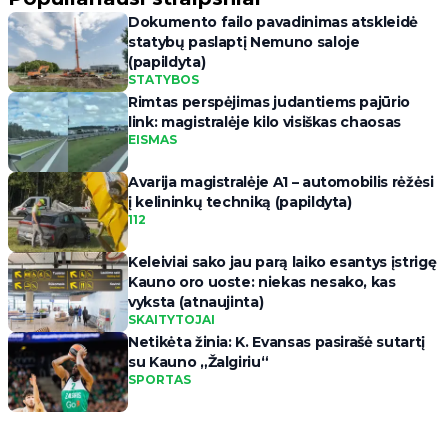
Dokumento failo pavadinimas atskleidė
statybų paslaptį Nemuno saloje
(papildyta)
STATYBOS
Rimtas perspėjimas judantiems pajūrio
link: magistralėje kilo visiškas chaosas
EISMAS
Avarija magistralėje A1 – automobilis rėžėsi
į kelininkų techniką (papildyta)
112
Keleiviai sako jau parą laiko esantys įstrigę
Kauno oro uoste: niekas nesako, kas
vyksta (atnaujinta)
SKAITYTOJAI
Netikėta žinia: K. Evansas pasirašė sutartį
su Kauno „Žalgiriu“
SPORTAS