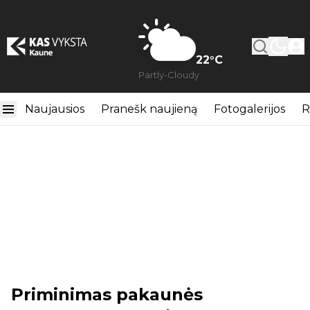
22
°C
Partly-Cloudy
Naujausios
Pranešk naujieną
Fotogalerijos
R
Priminimas pakaunės