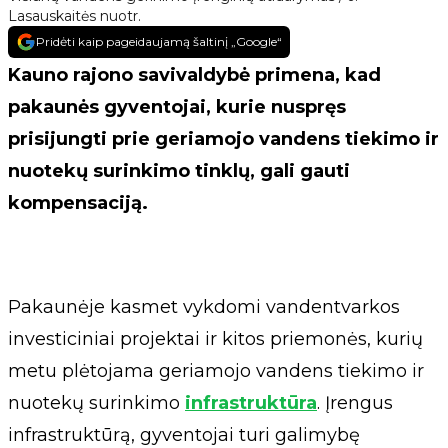
Lasauskaitės nuotr.
Pridėti kaip pageidaujamą šaltinį „Google“
Kauno rajono savivaldybė primena, kad
pakaunės gyventojai, kurie nuspręs
prisijungti prie geriamojo vandens tiekimo ir
nuotekų surinkimo tinklų, gali gauti
kompensaciją.
Pakaunėje kasmet vykdomi vandentvarkos
investiciniai projektai ir kitos priemonės, kurių
metu plėtojama geriamojo vandens tiekimo ir
nuotekų surinkimo
infrastruktūra
. Įrengus
infrastruktūrą, gyventojai turi galimybę