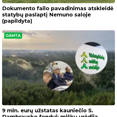
Dokumento failo pavadinimas atskleidė
statybų paslaptį Nemuno saloje
(papildyta)
GAMTA
9 mln. eurų užstatas kauniečio S.
Dambrausko fondui: miškų urėdija