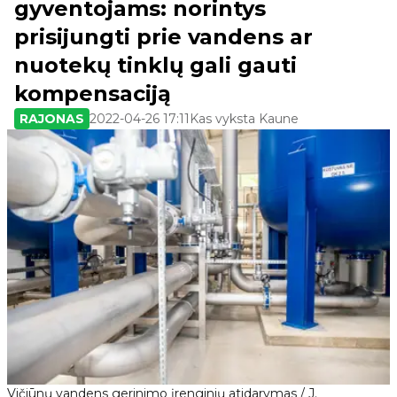
gyventojams: norintys
prisijungti prie vandens ar
nuotekų tinklų gali gauti
kompensaciją
RAJONAS
2022-04-26 17:11
Kas vyksta Kaune
Vičiūnų vandens gerinimo įrenginių atidarymas / J.