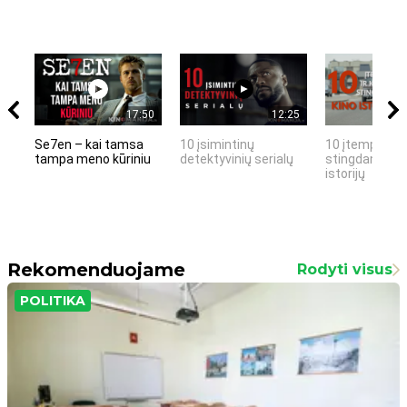
17:50
12:25
Se7en – kai tamsa
10 įsimintinų
10 įtemptų, k
tampa meno kūriniu
detektyvinių serialų
stingdančių k
istorijų
Rekomenduojame
Rodyti visus
POLITIKA