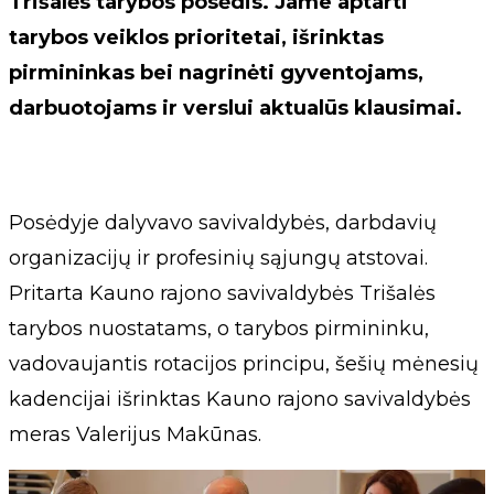
Trišalės tarybos posėdis. Jame aptarti
tarybos veiklos prioritetai, išrinktas
pirmininkas bei nagrinėti gyventojams,
darbuotojams ir verslui aktualūs klausimai.
Posėdyje dalyvavo savivaldybės, darbdavių
organizacijų ir profesinių sąjungų atstovai.
Pritarta Kauno rajono savivaldybės Trišalės
tarybos nuostatams, o tarybos pirmininku,
vadovaujantis rotacijos principu, šešių mėnesių
kadencijai išrinktas Kauno rajono savivaldybės
meras Valerijus Makūnas.