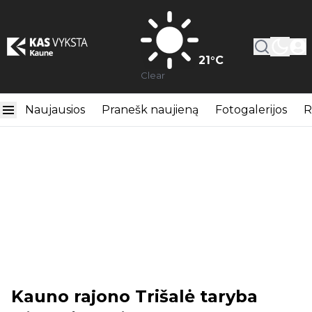
21
°C
Clear
Naujausios
Pranešk naujieną
Fotogalerijos
R
Kauno rajono Trišalė taryba