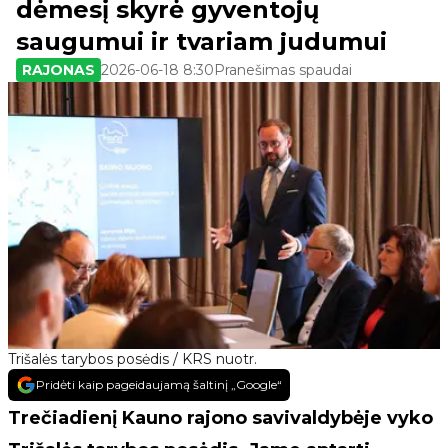
dėmesį skyrė gyventojų
saugumui ir tvariam judumui
RAJONAS
2026-06-18 8:30
Pranešimas spaudai
Trišalės tarybos posėdis / KRS nuotr.
Pridėti kaip pageidaujamą šaltinį „Google“
Trečiadienį Kauno rajono savivaldybėje vyko