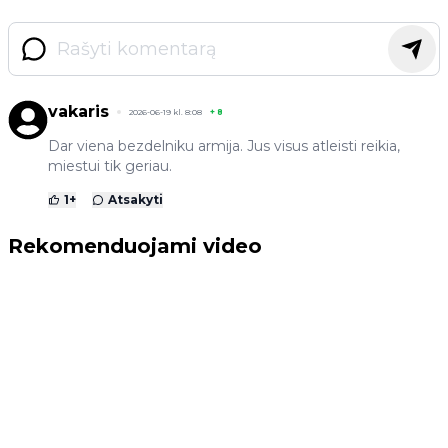
vakaris
2026-06-19 kl. 8:08
+
8
Dar viena bezdelniku armija. Jus visus atleisti reikia,
miestui tik geriau.
1
+
Atsakyti
Rekomenduojami video