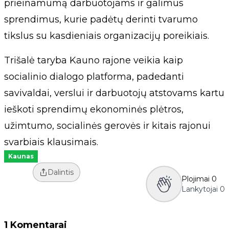
prieinamumą darbuotojams ir galimus
sprendimus, kurie padėtų derinti tvarumo
tikslus su kasdieniais organizacijų poreikiais.
Trišalė taryba Kauno rajone veikia kaip
socialinio dialogo platforma, padedanti
savivaldai, verslui ir darbuotojų atstovams kartu
ieškoti sprendimų ekonominės plėtros,
užimtumo, socialinės gerovės ir kitais rajonui
svarbiais klausimais.
Kaunas
Dalintis
Plojimai
0
Lankytojai
0
1 Komentarai