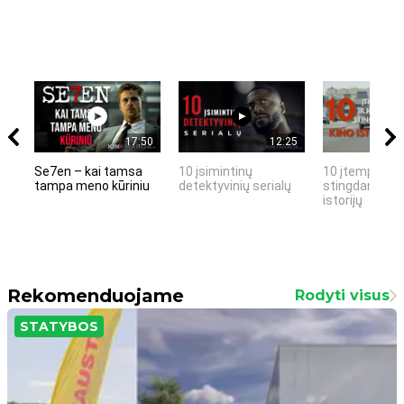
17:50
12:25
Se7en – kai tamsa
10 įsimintinų
10 įtemptų, k
tampa meno kūriniu
detektyvinių serialų
stingdančių k
istorijų
Rekomenduojame
Rodyti visus
STATYBOS