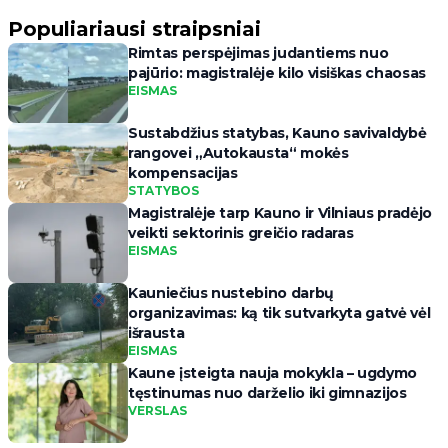
Populiariausi straipsniai
Rimtas perspėjimas judantiems nuo
pajūrio: magistralėje kilo visiškas chaosas
EISMAS
Sustabdžius statybas, Kauno savivaldybė
rangovei „Autokausta“ mokės
kompensacijas
STATYBOS
Magistralėje tarp Kauno ir Vilniaus pradėjo
veikti sektorinis greičio radaras
EISMAS
Kauniečius nustebino darbų
organizavimas: ką tik sutvarkyta gatvė vėl
išrausta
EISMAS
Kaune įsteigta nauja mokykla – ugdymo
tęstinumas nuo darželio iki gimnazijos
VERSLAS