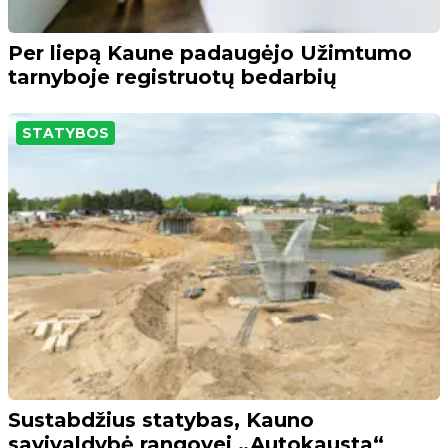
Per liepą Kaune padaugėjo Užimtumo
tarnyboje registruotų bedarbių
STATYBOS
Sustabdžius statybas, Kauno
savivaldybė rangovei „Autokausta“