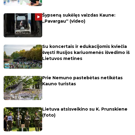
Šypseną sukėlęs vaizdas Kaune:
„Pavargau“ (video)
Su koncertais ir edukacijomis kviečia
švęsti Rusijos kariuomenės išvedimo iš
Lietuvos metines
Prie Nemuno pastebėtas netikėtas
Kauno turistas
Lietuva atsisveikino su K. Prunskiene
(foto)