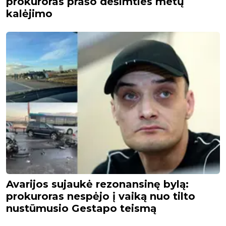
prokuroras prašo dešimties metų
kalėjimo
Avarijos sujaukė rezonansinę bylą:
prokuroras nespėjo į vaiką nuo tilto
nustūmusio Gestapo teismą