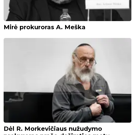
Mirė prokuroras A. Meška
Dėl R. Morkevičiaus nužudymo