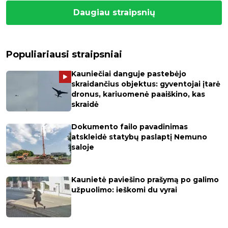
Daugiau straipsnių
Populiariausi straipsniai
Kauniečiai danguje pastebėjo
skraidančius objektus: gyventojai įtarė
dronus, kariuomenė paaiškino, kas
skraidė
Dokumento failo pavadinimas
atskleidė statybų paslaptį Nemuno
saloje
Kaunietė paviešino prašymą po galimo
užpuolimo: ieškomi du vyrai