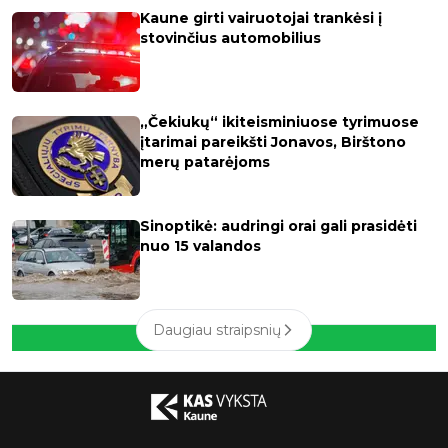
Kaune girti vairuotojai trankėsi į
stovinčius automobilius
„Čekiukų“ ikiteisminiuose tyrimuose
įtarimai pareikšti Jonavos, Birštono
merų patarėjoms
Sinoptikė: audringi orai gali prasidėti
nuo 15 valandos
Daugiau straipsnių