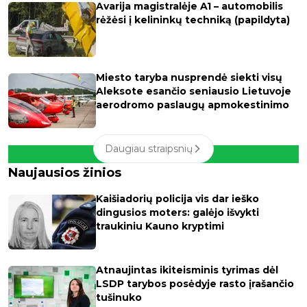
Avarija magistralėje A1 – automobilis
rėžėsi į kelininkų techniką (papildyta)
Miesto taryba nusprendė siekti visų
Aleksote esančio seniausio Lietuvoje
aerodromo paslaugų apmokestinimo
Daugiau straipsnių
Naujausios žinios
Kaišiadorių policija vis dar ieško
dingusios moters: galėjo išvykti
traukiniu Kauno kryptimi
Atnaujintas ikiteisminis tyrimas dėl
LSDP tarybos posėdyje rasto įrašančio
tušinuko