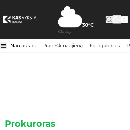
30
°C
Cloudy
Naujausios
Pranešk naujieną
Fotogalerijos
R
Prokuroras