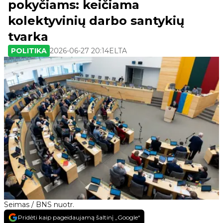
pokyčiams: keičiama
kolektyvinių darbo santykių
tvarka
POLITIKA
2026-06-27 20:14
ELTA
Seimas / BNS nuotr.
Pridėti kaip pageidaujamą šaltinį „Google“