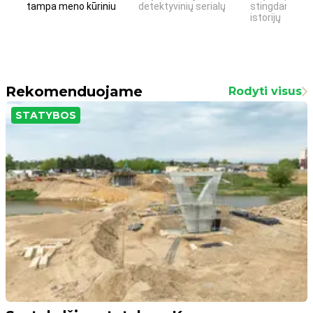
tampa meno kūriniu
detektyvinių serialų
stingdančių k
istorijų
Rekomenduojame
Rodyti visus
STATYBOS