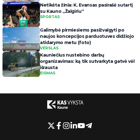
Netikėta žinia: K. Evansas pasirašė sutartį
su Kauno „Žalgiriu“
SPORTAS
Galimybė pirmiesiems pasižvalgyti po
naujos koncepcijos parduotuves didžiojo
atidarymo metu (foto)
VERSLAS
Kauniečius nustebino darbų
organizavimas: ką tik sutvarkyta gatvė vėl
išrausta
EISMAS