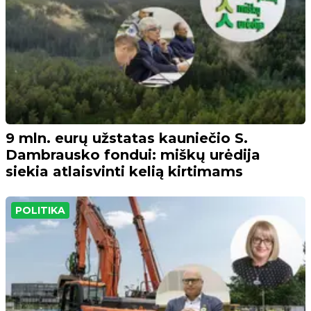
9 mln. eurų užstatas kauniečio S.
Dambrausko fondui: miškų urėdija
siekia atlaisvinti kelią kirtimams
POLITIKA