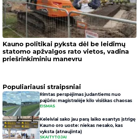
Kauno politikai pyksta dėl be leidimų
statomo apžvalgos rato vietos, vadina
priešrinkiminiu manevru
Populiariausi straipsniai
Rimtas perspėjimas judantiems nuo
pajūrio: magistralėje kilo visiškas chaosas
EISMAS
Keleiviai sako jau parą laiko esantys įstrigę
Kauno oro uoste: niekas nesako, kas
vyksta (atnaujinta)
SKAITYTOJAI