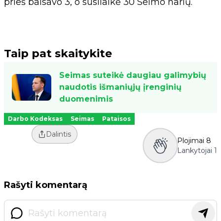
prieš balsavo 3, o susilaikė 30 Seimo narių.
Taip pat skaitykite
Seimas suteikė daugiau galimybių
naudotis išmaniųjų įrenginių
duomenimis
Darbo Kodeksas
Seimas
Pataisos
Dalintis
Plojimai
8
Lankytojai
1
Rašyti komentarą