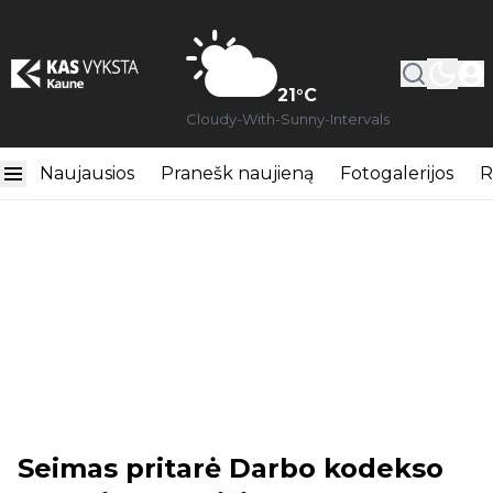
21
°C
Cloudy-With-Sunny-Intervals
Naujausios
Pranešk naujieną
Fotogalerijos
R
Seimas pritarė Darbo kodekso