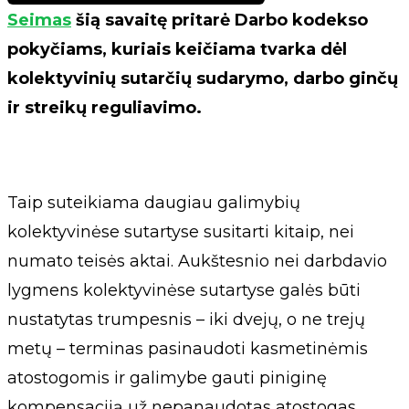
Seimas
šią savaitę pritarė Darbo kodekso
pokyčiams, kuriais keičiama tvarka dėl
kolektyvinių sutarčių sudarymo, darbo ginčų
ir streikų reguliavimo.
Taip suteikiama daugiau galimybių
kolektyvinėse sutartyse susitarti kitaip, nei
numato teisės aktai. Aukštesnio nei darbdavio
lygmens kolektyvinėse sutartyse galės būti
nustatytas trumpesnis – iki dvejų, o ne trejų
metų – terminas pasinaudoti kasmetinėmis
atostogomis ir galimybe gauti piniginę
kompensaciją už nepanaudotas atostogas,