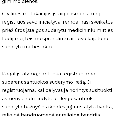
gimimo dienos.
Civilinės metrikacijos įstaiga asmens mirtį
registruos savo iniciatyva, remdamasi sveikatos
priežiūros įstaigos sudarytu medicininiu mirties
liudijimu, teismo sprendimu ar laivo kapitono
sudarytu mirties aktu.
Pagal įstatymą, santuoka registruojama
sudarant santuokos sudarymo įrašą. Ji
registruojama, kai dalyvauja norintys susituokti
asmenys ir du liudytojai. Jeigu santuoka
sudaryta bažnyčios (konfesijų) nustatyta tvarka,
religinė bendruomenė ar religinė bendrija