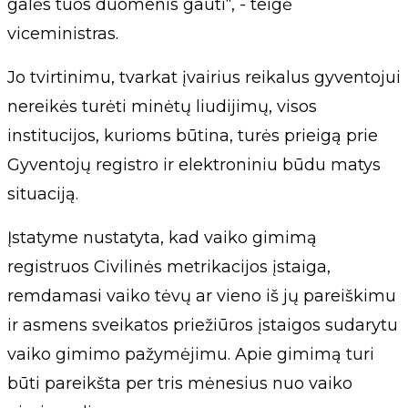
galės tuos duomenis gauti“, - teigė
viceministras.
Jo tvirtinimu, tvarkat įvairius reikalus gyventojui
nereikės turėti minėtų liudijimų, visos
institucijos, kurioms būtina, turės prieigą prie
Gyventojų registro ir elektroniniu būdu matys
situaciją.
Įstatyme nustatyta, kad vaiko gimimą
registruos Civilinės metrikacijos įstaiga,
remdamasi vaiko tėvų ar vieno iš jų pareiškimu
ir asmens sveikatos priežiūros įstaigos sudarytu
vaiko gimimo pažymėjimu. Apie gimimą turi
būti pareikšta per tris mėnesius nuo vaiko