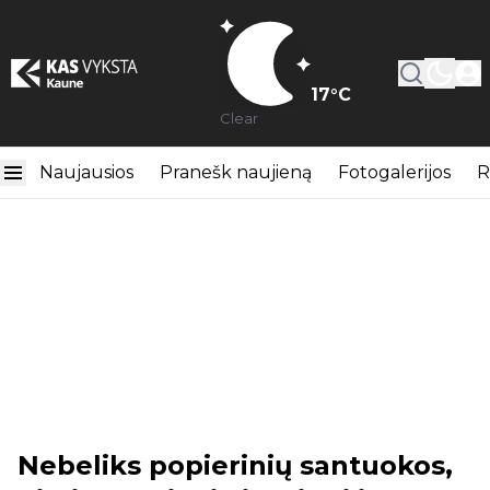
17
°C
Clear
Naujausios
Pranešk naujieną
Fotogalerijos
R
Nebeliks popierinių santuokos,