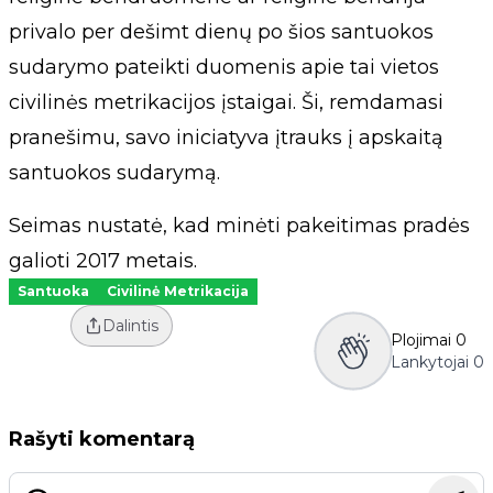
privalo per dešimt dienų po šios santuokos
sudarymo pateikti duomenis apie tai vietos
civilinės metrikacijos įstaigai. Ši, remdamasi
pranešimu, savo iniciatyva įtrauks į apskaitą
santuokos sudarymą.
Seimas nustatė, kad minėti pakeitimas pradės
galioti 2017 metais.
Santuoka
Civilinė Metrikacija
Dalintis
Plojimai
0
Lankytojai
0
Rašyti komentarą