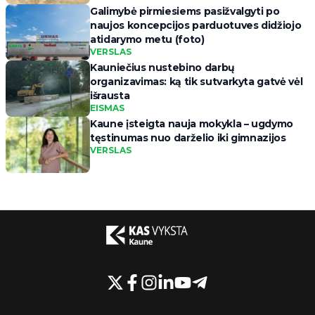
Galimybė pirmiesiems pasižvalgyti po
naujos koncepcijos parduotuves didžiojo
atidarymo metu (foto)
VERSLAS
Kauniečius nustebino darbų
organizavimas: ką tik sutvarkyta gatvė vėl
išrausta
EISMAS
Kaune įsteigta nauja mokykla – ugdymo
tęstinumas nuo darželio iki gimnazijos
VERSLAS