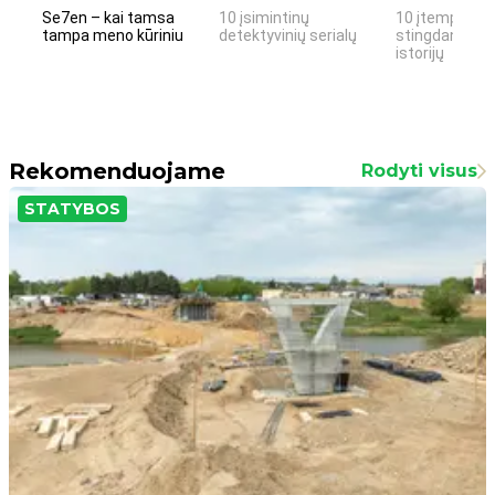
Se7en – kai tamsa
10 įsimintinų
10 įtemptų, k
tampa meno kūriniu
detektyvinių serialų
stingdančių k
istorijų
Rekomenduojame
Rodyti visus
STATYBOS