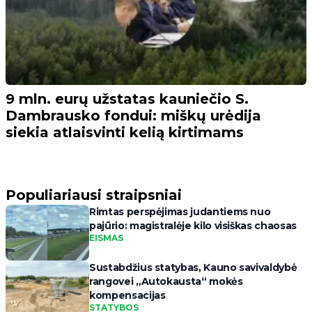
9 mln. eurų užstatas kauniečio S.
Dambrausko fondui: miškų urėdija
siekia atlaisvinti kelią kirtimams
Populiariausi straipsniai
Rimtas perspėjimas judantiems nuo
pajūrio: magistralėje kilo visiškas chaosas
EISMAS
Sustabdžius statybas, Kauno savivaldybė
rangovei „Autokausta“ mokės
kompensacijas
STATYBOS