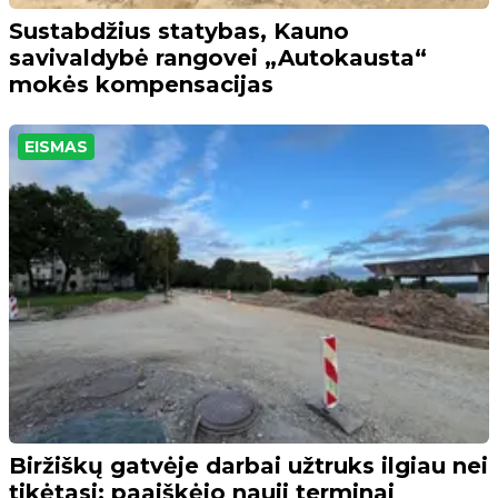
Sustabdžius statybas, Kauno
savivaldybė rangovei „Autokausta“
mokės kompensacijas
EISMAS
Biržiškų gatvėje darbai užtruks ilgiau nei
tikėtasi: paaiškėjo nauji terminai