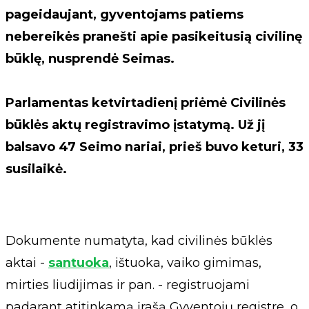
pageidaujant, gyventojams patiems
nebereikės pranešti apie pasikeitusią civilinę
būklę, nusprendė Seimas.
Parlamentas ketvirtadienį priėmė Civilinės
būklės aktų registravimo įstatymą. Už jį
balsavo 47 Seimo nariai, prieš buvo keturi, 33
susilaikė.
Dokumente numatyta, kad civilinės būklės
aktai -
santuoka
, ištuoka, vaiko gimimas,
mirties liudijimas ir pan. - registruojami
padarant atitinkamą įrašą Gyventojų registre, o