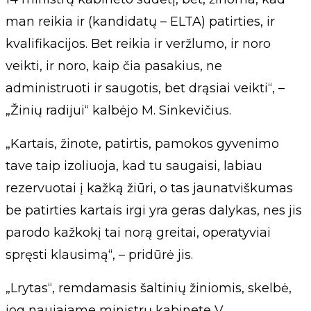
man reikia ir (kandidatų – ELTA) patirties, ir
kvalifikacijos. Bet reikia ir veržlumo, ir noro
veikti, ir noro, kaip čia pasakius, ne
administruoti ir saugotis, bet drąsiai veikti“, –
„Žinių radijui“ kalbėjo M. Sinkevičius.
„Kartais, žinote, patirtis, pamokos gyvenimo
tave taip izoliuoja, kad tu saugaisi, labiau
rezervuotai į kažką žiūri, o tas jaunatviškumas
be patirties kartais irgi yra geras dalykas, nes jis
parodo kažkokį tai norą greitai, operatyviai
spręsti klausimą“, – pridūrė jis.
„Lrytas“, remdamasis šaltinių žiniomis, skelbė,
jog naujajame ministrų kabinete V.