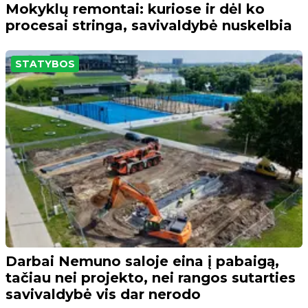
Mokyklų remontai: kuriose ir dėl ko
procesai stringa, savivaldybė nuskelbia
STATYBOS
Darbai Nemuno saloje eina į pabaigą,
tačiau nei projekto, nei rangos sutarties
savivaldybė vis dar nerodo