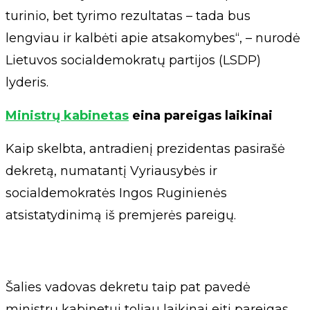
turinio, bet tyrimo rezultatas – tada bus
lengviau ir kalbėti apie atsakomybes“, – nurodė
Lietuvos socialdemokratų partijos (LSDP)
lyderis.
Ministrų kabinetas
eina pareigas laikinai
Kaip skelbta, antradienį prezidentas pasirašė
dekretą, numatantį Vyriausybės ir
socialdemokratės Ingos Ruginienės
atsistatydinimą iš premjerės pareigų.
Šalies vadovas dekretu taip pat pavedė
ministrų kabinetui toliau laikinai eiti pareigas.