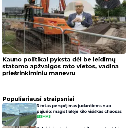
Kauno politikai pyksta dėl be leidimų
statomo apžvalgos rato vietos, vadina
priešrinkiminiu manevru
Populiariausi straipsniai
Rimtas perspėjimas judantiems nuo
pajūrio: magistralėje kilo visiškas chaosas
EISMAS