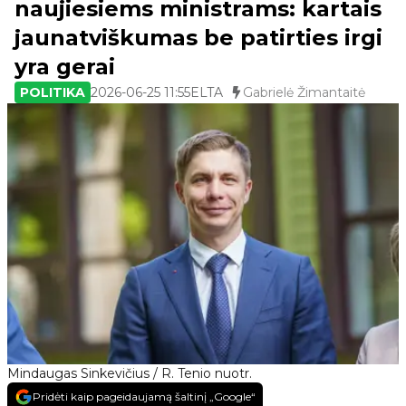
naujiesiems ministrams: kartais
jaunatviškumas be patirties irgi
yra gerai
POLITIKA
2026-06-25 11:55
ELTA
Gabrielė Žimantaitė
Mindaugas Sinkevičius / R. Tenio nuotr.
Pridėti kaip pageidaujamą šaltinį „Google“