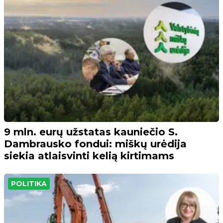
9 mln. eurų užstatas kauniečio S.
Dambrausko fondui: miškų urėdija
siekia atlaisvinti kelią kirtimams
POLITIKA