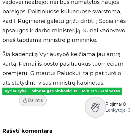
vadovei neabejotinai bus numatytos naujos
pareigos. Politiniuose kuluaruose svarstoma,
kad I. Ruginienė galėtų grįžti dirbti į Socialinės
apsaugos ir darbo ministeriją, kuriai vadovavo
prieš tapdama ministre pirmininke.
Šią kadenciją Vyriausybė keičiama jau antrą
kartą. Pernai iš posto pasitraukus tuomečiam
premjerui Gintautui Paluckui, taip pat turėjo
atsistatydinti visas ministrų kabinetas.
Vyriausybė
Mindaugas Sinkevičius
Ministrų Kabinetas
Dalintis
Plojimai
0
Lankytojai
0
Rašyti komentarą