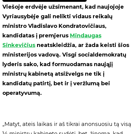
Viešoje erdvėje užsimenant, kad naujojoje
Vyriausybėje gali nelikti vidaus reikalų
ministro Vladislavo Kondratovičiaus,
kandidatas į premjerus
Mindaugas
Sinkevičius
neatskleidžia, ar žada keisti šios
ministerijos vadovą. Visgi socialdemokratų
lyderis sako, kad formuodamas naująjį
ministrų kabinetą atsižvelgs ne tik į
kandidatų patirtį, bet ir į veržlumą bei
operatyvumą.
„Matyt, ateis laikas ir aš tikrai anonsuosiu tą visą
14 ministrų kabineto sudėtį, bet, žinoma, kad