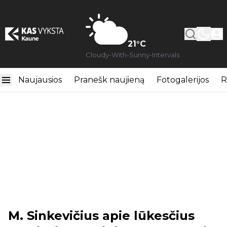
21
°C
Cloudy-With-Sunny-Intervals
Naujausios
Pranešk naujieną
Fotogalerijos
R
M. Sinkevičius apie lūkesčius