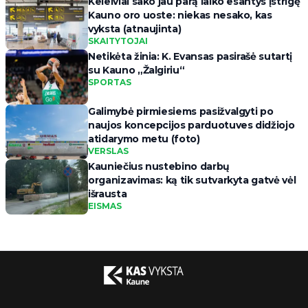
Keleiviai sako jau parą laiko esantys įstrigę
Kauno oro uoste: niekas nesako, kas
vyksta (atnaujinta)
SKAITYTOJAI
Netikėta žinia: K. Evansas pasirašė sutartį
su Kauno „Žalgiriu“
SPORTAS
Galimybė pirmiesiems pasižvalgyti po
naujos koncepcijos parduotuves didžiojo
atidarymo metu (foto)
VERSLAS
Kauniečius nustebino darbų
organizavimas: ką tik sutvarkyta gatvė vėl
išrausta
EISMAS