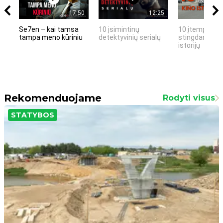
17:50
12:25
Se7en – kai tamsa
10 įsimintinų
10 įtemptų, k
tampa meno kūriniu
detektyvinių serialų
stingdančių k
istorijų
Rekomenduojame
Rodyti visus
STATYBOS