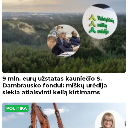
9 mln. eurų užstatas kauniečio S.
Dambrausko fondui: miškų urėdija
siekia atlaisvinti kelią kirtimams
POLITIKA