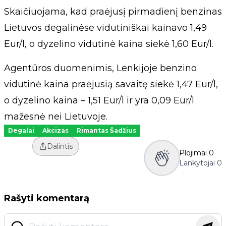
Skaičiuojama, kad praėjusį pirmadienį benzinas
Lietuvos degalinėse vidutiniškai kainavo 1,49
Eur/l, o dyzelino vidutinė kaina siekė 1,60 Eur/l.
Agentūros duomenimis, Lenkijoje benzino
vidutinė kaina praėjusią savaitę siekė 1,47 Eur/l,
o dyzelino kaina – 1,51 Eur/l ir yra 0,09 Eur/l
mažesnė nei Lietuvoje.
Degalai
Akcizas
Rimantas Šadžius
Dalintis
Plojimai
0
Lankytojai
0
Rašyti komentarą