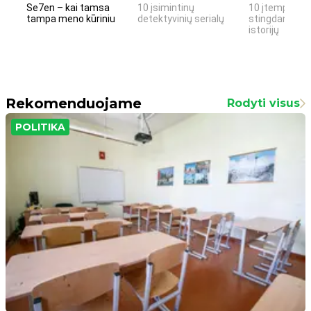
Se7en – kai tamsa
10 įsimintinų
10 įtemptų, k
tampa meno kūriniu
detektyvinių serialų
stingdančių k
istorijų
Rekomenduojame
Rodyti visus
POLITIKA