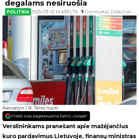
degalams nesiruošia
POLITIKA
2025-03-12 14:49
ELTA
Dominykas Datkūnas
Asociatyvi / R. Tenio nuotr.
Pridėti kaip pageidaujamą šaltinį „Google“
Verslininkams pranešant apie mažėjančius
kuro pardavimus Lietuvoje, finansų ministras