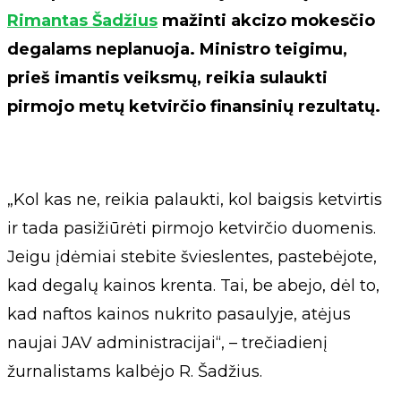
Rimantas Šadžius
mažinti akcizo mokesčio
degalams neplanuoja. Ministro teigimu,
prieš imantis veiksmų, reikia sulaukti
pirmojo metų ketvirčio finansinių rezultatų.
„Kol kas ne, reikia palaukti, kol baigsis ketvirtis
ir tada pasižiūrėti pirmojo ketvirčio duomenis.
Jeigu įdėmiai stebite švieslentes, pastebėjote,
kad degalų kainos krenta. Tai, be abejo, dėl to,
kad naftos kainos nukrito pasaulyje, atėjus
naujai JAV administracijai“, – trečiadienį
žurnalistams kalbėjo R. Šadžius.