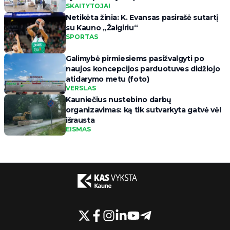
SKAITYTOJAI
Netikėta žinia: K. Evansas pasirašė sutartį
su Kauno „Žalgiriu“
SPORTAS
Galimybė pirmiesiems pasižvalgyti po
naujos koncepcijos parduotuves didžiojo
atidarymo metu (foto)
VERSLAS
Kauniečius nustebino darbų
organizavimas: ką tik sutvarkyta gatvė vėl
išrausta
EISMAS