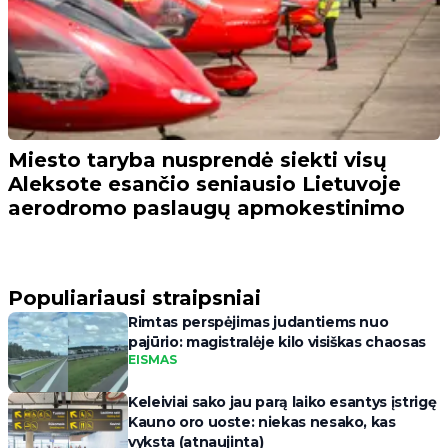
Miesto taryba nusprendė siekti visų
Aleksote esančio seniausio Lietuvoje
aerodromo paslaugų apmokestinimo
Populiariausi straipsniai
Rimtas perspėjimas judantiems nuo
pajūrio: magistralėje kilo visiškas chaosas
EISMAS
Keleiviai sako jau parą laiko esantys įstrigę
Kauno oro uoste: niekas nesako, kas
vyksta (atnaujinta)