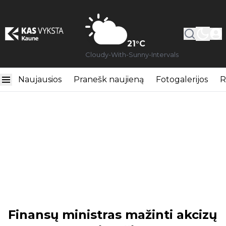
21
°C
Cloudy-With-Sunny-Intervals
Naujausios
Pranešk naujieną
Fotogalerijos
R
Finansų ministras mažinti akcizų