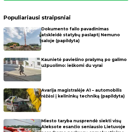
Populiariausi straipsniai
Dokumento failo pavadinimas
atskleidė statybų paslaptį Nemuno
saloje (papildyta)
Kaunietė paviešino prašymą po galimo
užpuolimo: ieškomi du vyrai
Avarija magistralėje A1 – automobilis
rėžėsi į kelininkų techniką (papildyta)
Miesto taryba nusprendė siekti visų
Aleksote esančio seniausio Lietuvoje