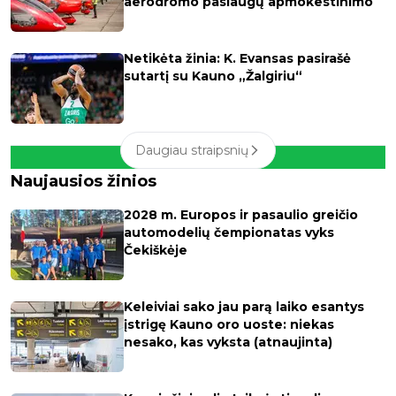
aerodromo paslaugų apmokestinimo
Netikėta žinia: K. Evansas pasirašė
sutartį su Kauno „Žalgiriu“
Daugiau straipsnių
Naujausios žinios
2028 m. Europos ir pasaulio greičio
automodelių čempionatas vyks
Čekiškėje
Keleiviai sako jau parą laiko esantys
įstrigę Kauno oro uoste: niekas
nesako, kas vyksta (atnaujinta)