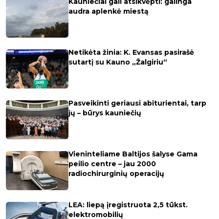
Kauniečiai gali atsikvėpti: galinga
audra aplenkė miestą
Netikėta žinia: K. Evansas pasirašė
sutartį su Kauno „Žalgiriu“
Pasveikinti geriausi abiturientai, tarp
jų – būrys kauniečių
Vieninteliame Baltijos šalyse Gama
peilio centre – jau 2000
radiochirurginių operacijų
LEA: liepą įregistruota 2,5 tūkst.
elektromobilių