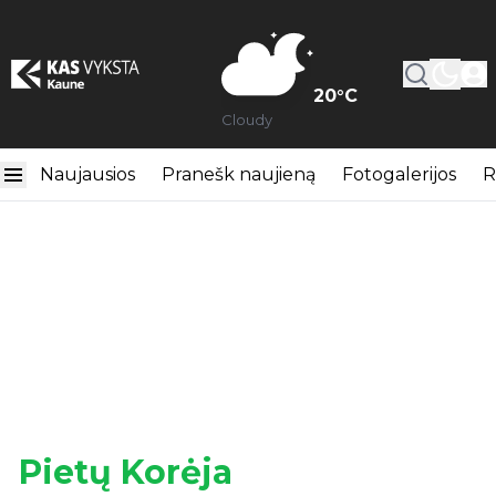
20
°C
Cloudy
Naujausios
Pranešk naujieną
Fotogalerijos
R
Pietų Korėja