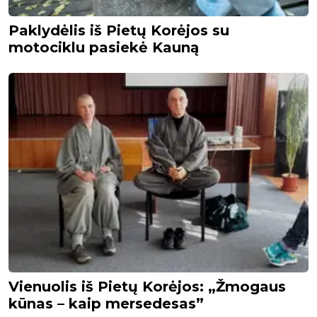
Paklydėlis iš Pietų Korėjos su
motociklu pasiekė Kauną
Vienuolis iš Pietų Korėjos: „Žmogaus
kūnas – kaip mersedesas”