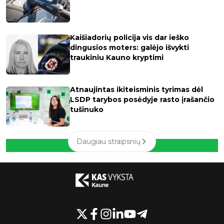
Kaišiadorių policija vis dar ieško
dingusios moters: galėjo išvykti
traukiniu Kauno kryptimi
Atnaujintas ikiteisminis tyrimas dėl
LSDP tarybos posėdyje rasto įrašančio
tušinuko
Daugiau straipsnių