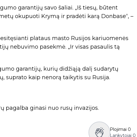
umo garantijų savo šaliai. „Iš tiesų, būtent
1 metų okupuoti Krymą ir pradėti karą Donbase“, –
ol besitęsianti plataus masto Rusijos kariuomenės
tijų nebuvimo pasekmė. „Ir visas pasaulis tą
umo garantijų, kurių didžiąją dalį sudarytų
bų, suprato kaip nenorą taikytis su Rusija.
ų pagalba ginasi nuo rusų invazijos.
Plojimai
0
Lankytojai
0