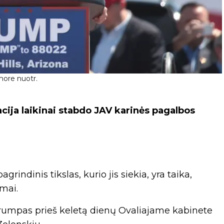
more nuotr.
ija laikinai stabdo JAV karinės pagalbos
grindinis tikslas, kurio jis siekia, yra taika,
mai.
Trumpas prieš keletą dienų Ovaliajame kabinete