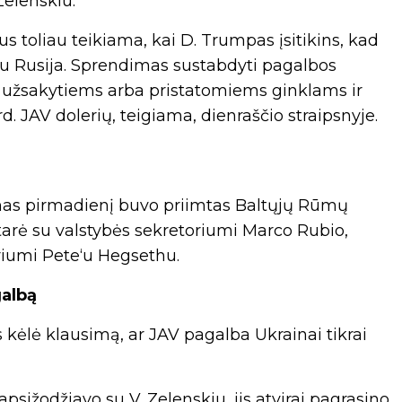
Zelenskiu.
 toliau teikiama, kai D. Trumpas įsitikins, kad
 su Rusija. Sprendimas sustabdyti pagalbos
jau užsakytiems arba pristatomiems ginklams ir
d. JAV dolerių, teigiama, dienraščio straipsnyje.
mas pirmadienį buvo priimtas Baltųjų Rūmų
arė su valstybės sekretoriumi Marco Rubio,
riumi Pete‘u Hegsethu.
galbą
ėlė klausimą, ar JAV pagalba Ukrainai tikrai
psižodžiavo su V. Zelenskiu, jis atvirai pagrasino