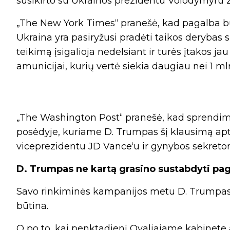
susikirto su Ukrainos prezidentu Volodymyru 
„The New York Times“ pranešė, kad pagalba bus
Ukraina yra pasiryžusi pradėti taikos derybas
teikimą įsigalioja nedelsiant ir turės įtakos 
amunicijai, kurių vertė siekia daugiau nei 1 mlr
„The Washington Post“ pranešė, kad sprendi
posėdyje, kuriame D. Trumpas šį klausimą apt
viceprezidentu JD Vance‘u ir gynybos sekreto
D. Trumpas ne kartą grasino sustabdyti pa
Savo rinkiminės kampanijos metu D. Trumpas k
būtina.
O po to, kai penktadienį Ovaliajame kabinete a