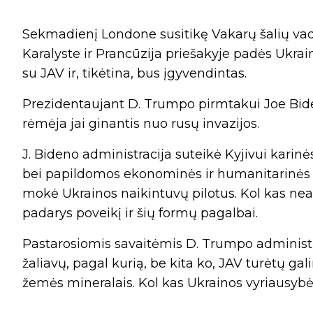
Sekmadienį Londone susitikę Vakarų šalių vad
Karalyste ir Prancūzija priešakyje padės Ukrain
su JAV ir, tikėtina, bus įgyvendintas.
Prezidentaujant D. Trumpo pirmtakui Joe Bide
rėmėja jai ginantis nuo rusų invazijos.
J. Bideno administracija suteikė Kyjivui karin
bei papildomos ekonominės ir humanitarinės 
mokė Ukrainos naikintuvų pilotus. Kol kas nea
padarys poveikį ir šių formų pagalbai.
Pastarosiomis savaitėmis D. Trumpo administra
žaliavų, pagal kurią, be kita ko, JAV turėtų ga
žemės mineralais. Kol kas Ukrainos vyriausybė t