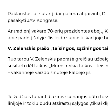
Paklaustas, ar sutartį dar galima atgaivinti, D
pasakyti JAV Kongrese.
Antradienį vakare 78-erių prezidentas abejų 
apie padėtį šalyje. Jis leido suprasti, kad joje
V. Zelenskis prašo „teisingos, sąžiningos ta
Tuo tarpu V. Zelenskis paprašė greičiau užbaig
susitarti dėl taikos. „Mums reikia taikos – teis
– vakarinėje vaizdo žinutėje kalbėjo jis.
Jo žodžiais tariant, bazinis scenarijus būtų tok
linijoje ir tokiu būdu atsirastų sąlygos „tikrai di