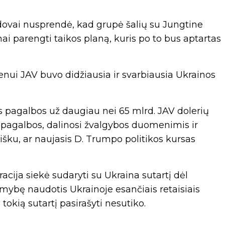
ovai nusprendė, kad grupė šalių su Jungtine
ai parengti taikos planą, kuris po to bus aptartas
nui JAV buvo didžiausia ir svarbiausia Ukrainos
ės pagalbos už daugiau nei 65 mlrd. JAV dolerių
pagalbos, dalinosi žvalgybos duomenimis ir
išku, ar naujasis D. Trumpo politikos kursas
cija siekė sudaryti su Ukraina sutartį dėl
limybę naudotis Ukrainoje esančiais retaisiais
okią sutartį pasirašyti nesutiko.