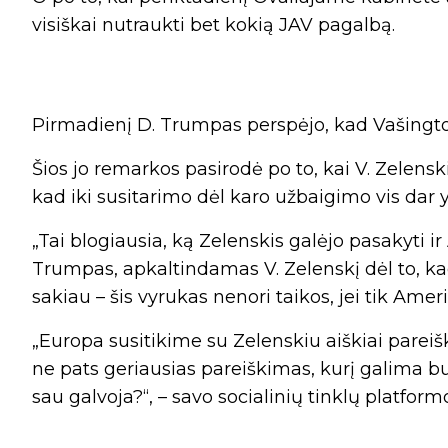
visiškai nutraukti bet kokią JAV pagalbą.
Pirmadienį D. Trumpas perspėjo, kad Vašington
Šios jo remarkos pasirodė po to, kai V. Zelen
kad iki susitarimo dėl karo užbaigimo vis dar yra
„Tai blogiausia, ką Zelenskis galėjo pasakyti ir
Trumpas, apkaltindamas V. Zelenskį dėl to, kad
sakiau – šis vyrukas nenori taikos, jei tik Ameri
„Europa susitikime su Zelenskiu aiškiai pareišk
ne pats geriausias pareiškimas, kurį galima buv
sau galvoja?“, – savo socialinių tinklų platform