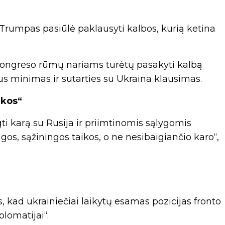
. Trumpas pasiūlė paklausyti kalbos, kurią ketina
Kongreso rūmų nariams turėtų pasakyti kalbą
 bus minimas ir sutarties su Ukraina klausimas.
ikos“
ti karą su Rusija ir priimtinomis sąlygomis
ingos, sąžiningos taikos, o ne nesibaigiančio karo“,
s, kad ukrainiečiai laikytų esamas pozicijas fronto
plomatijai“.