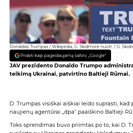
Donaldas Trumpas / Wikipedia, G. Skidmore nuotr. / G. Skid
Pridėti kaip pageidaujamą šaltinį „Google“
JAV prezidento Donaldo Trumpo administrac
teikimą Ukrainai, patvirtino Baltieji Rūmai.
D. Trumpas visiškai aiškiai leido suprasti, kad pa
naujienų agentūrai „dpa“ paaiškino Baltieji Rū
Toks sprendimas buvo priimtas po to, kai D. 