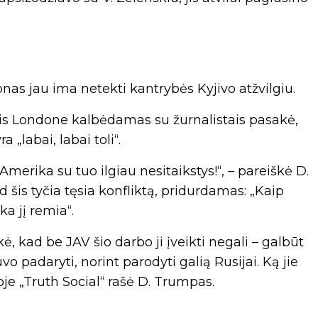
as jau ima netekti kantrybės Kyjivo atžvilgiu.
skis Londone kalbėdamas su žurnalistais pasakė,
 „labai, labai toli“.
 Amerika su tuo ilgiau nesitaikstys!“, – pareiškė D.
 šis tyčia tęsia konfliktą, pridurdamas: „Kaip
ka jį remia“.
ė, kad be JAV šio darbo ji įveikti negali – galbūt
o padaryti, norint parodyti galią Rusijai. Ką jie
oje „Truth Social“ rašė D. Trumpas.