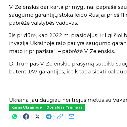
V. Zelenskis dar kartą primygtinai paprašė saug
saugumo garantijų stoka leido Rusijai prieš 1
pabrėžė valstybės vadovas.
Jis pridūrė, kad 2022 m. prasidėjusi ir ligi ši
invazija Ukrainoje taip pat yra saugumo garan
mato ir pripažįsta“, – pabrėžė V. Zelenskis.
D. Trumpas V. Zelenskio prašymą suteikti saug
būtent JAV garantijos, ir tik tada siekti paliau
Ukraina jau daugiau nei trejus metus su Vakar
Karas Ukrainoje
Donaldas Trumpas