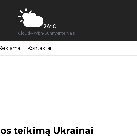
24
°C
Cloudy-With-Sunny-Intervals
Reklama
Kontaktai
os teikimą Ukrainai