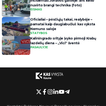
Incidentas Jonavos gatvėje: ant kelio
nuvirto brangi technika (foto)
EISMAS
Oficialiai – pėsčiųjų takai, realybėje –
pamatai kaip daugiabučiui: kas vyksta
Nemuno saloje
STATYBOS
Kaliningrado srityje įvyko pirmoji Krabų
lazdelių diena – „Vici“ šventė
PASAULYJE