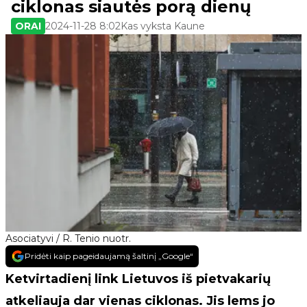
ciklonas siautės porą dienų
ORAI
2024-11-28 8:02
Kas vyksta Kaune
Asociatyvi / R. Tenio nuotr.
Pridėti kaip pageidaujamą šaltinį „Google“
Ketvirtadienį link Lietuvos iš pietvakarių
atkeliauja dar vienas ciklonas. Jis lems jo