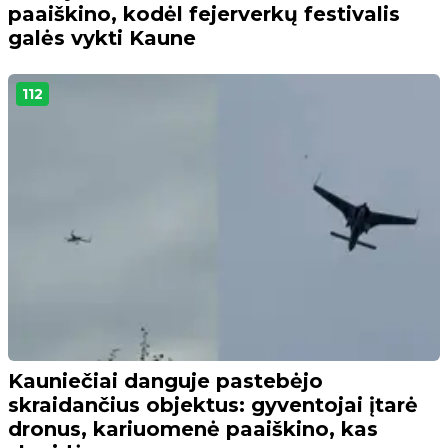
paaiškino, kodėl fejerverkų festivalis
galės vykti Kaune
112
Kauniečiai danguje pastebėjo
skraidančius objektus: gyventojai įtarė
dronus, kariuomenė paaiškino, kas