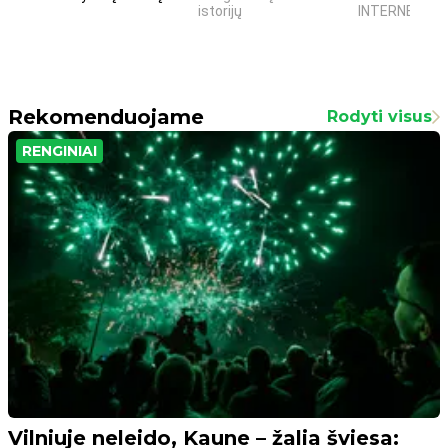
istorijų
INTERNETO NĖ
Rekomenduojame
Rodyti visus
RENGINIAI
Vilniuje neleido, Kaune – žalia šviesa: