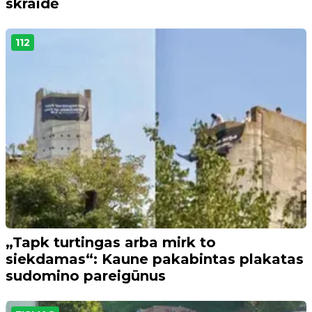
skraidė
112
„Tapk turtingas arba mirk to
siekdamas“: Kaune pakabintas plakatas
sudomino pareigūnus