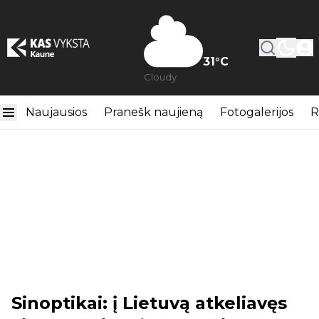
31
°C
Cloudy
Naujausios
Pranešk naujieną
Fotogalerijos
R
Sinoptikai: į Lietuvą atkeliavęs