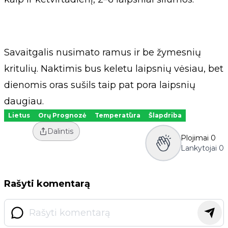
Savaitgalis nusimato ramus ir be žymesnių
kritulių. Naktimis bus keletu laipsnių vėsiau, bet
dienomis oras sušils taip pat pora laipsnių
daugiau.
Lietus
Orų Prognozė
Temperatūra
Šlapdriba
Dalintis
Plojimai
0
Lankytojai
0
Rašyti komentarą