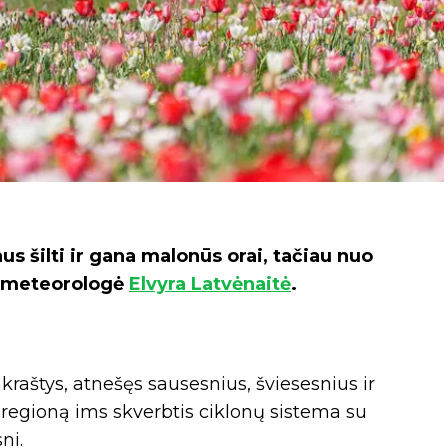
s šilti ir gana malonūs orai, tačiau nuo
ia meteorologė
Elvyra Latvėnaitė
.
kraštys, atnešęs sausesnius, šviesesnius ir
į regioną ims skverbtis ciklonų sistema su
ni.