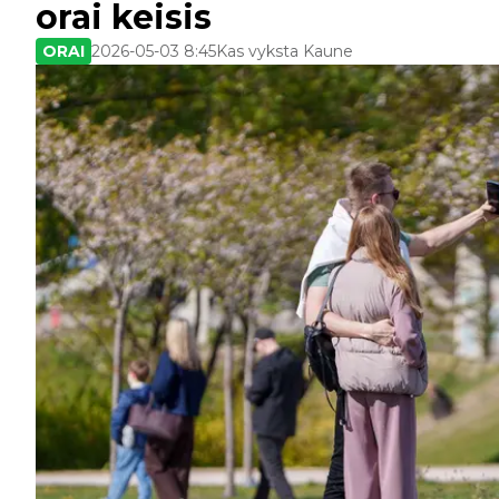
orai keisis
ORAI
2026-05-03 8:45
Kas vyksta Kaune