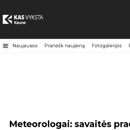
Naujausios
Pranešk naujieną
Fotogalerijos
Meteorologai: savaitės prad