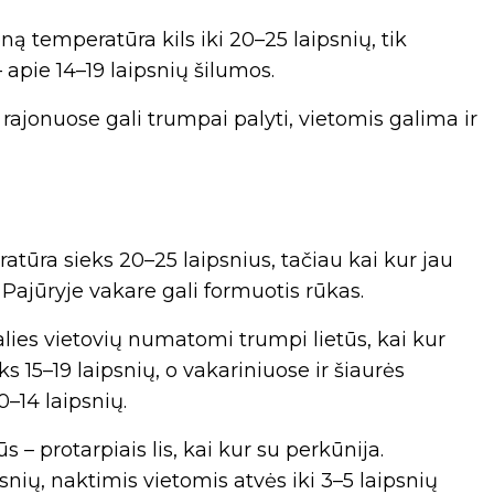
temperatūra kils iki 20–25 laipsnių, tik
 apie 14–19 laipsnių šilumos.
 rajonuose gali trumpai palyti, vietomis galima ir
atūra sieks 20–25 laipsnius, tačiau kai kur jau
 Pajūryje vakare gali formuotis rūkas.
alies vietovių numatomi trumpi lietūs, kai kur
 15–19 laipsnių, o vakariniuose ir šiaurės
–14 laipsnių.
s – protarpiais lis, kai kur su perkūnija.
snių, naktimis vietomis atvės iki 3–5 laipsnių