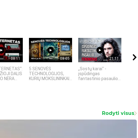
08:11
08:05
21:11
TERNETAS“:
5 SENOVĖS
„Sostų karai" -
4 PA
ŽIOJI DALIS
TECHNOLOGIJOS,
įspūdingas
TECH
 NĖRA...
KURIŲ MOKSLININKAI...
fantastinio pasaulio...
KURI
Rodyti visus