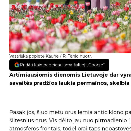
Vasariška popietė Kaune / R. Tenio nuotr.
Pridėti kaip pageidaujamą šaltinį „Google“
Artimiausiomis dienomis Lietuvoje dar vyrau
savaitės pradžios laukia permainos, skelb
Pasak jos, šiuo metu orus lemia anticiklono pa
šiltesnius orus. Vis dėlto jau nuo pirmadienio 
atmosferos frontais, todėl orai taps nepastoves