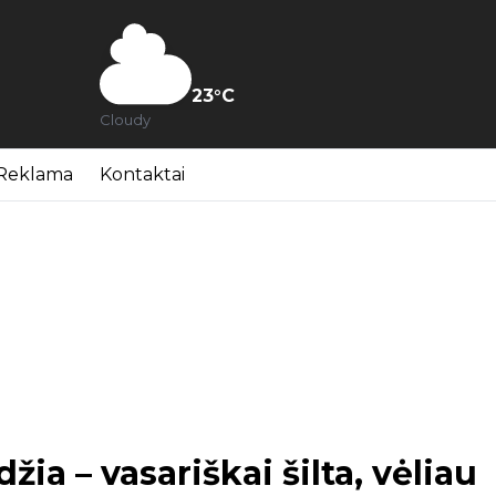
23
°C
Cloudy
Reklama
Kontaktai
žia – vasariškai šilta, vėliau