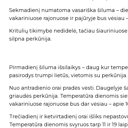
Sekmadienį numatoma vasariška šiluma – dieną 
vakariniuose rajonuose ir pajūryje bus vėsiau –
Kritulių tikimybė nedidelė, tačiau šiauriniuose
silpna perkūnija.
Pirmadienį šiluma išsilaikys – daug kur temper
pasirodys trumpi lietūs, vietomis su perkūnija.
Nuo antradienio orai pradės vėsti. Daugelyje š
griaudės perkūnija. Temperatūra dienomis sieks
vakariniuose rajonuose bus dar vėsiau – apie 10
Trečiadienį ir ketvirtadienį orai išliks nepastovū
Temperatūra dienomis svyruos tarp 11 ir 19 laip