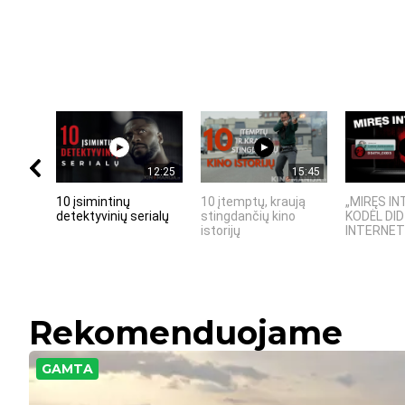
12:25
15:45
10 įsimintinų
10 įtemptų, kraują
„MIRĘS IN
detektyvinių serialų
stingdančių kino
KODĖL DID
istorijų
INTERNETO
Rekomenduojame
GAMTA