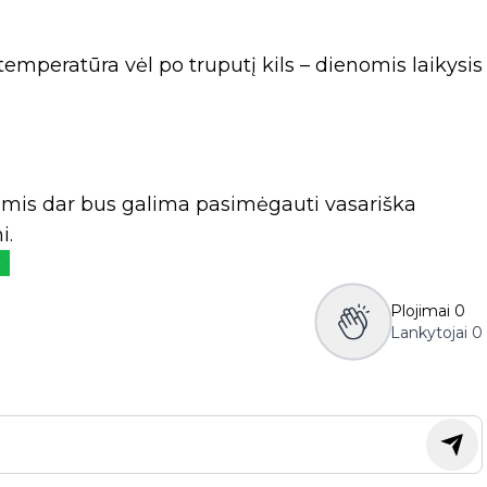
temperatūra vėl po truputį kils – dienomis laikysis
omis dar bus galima pasimėgauti vasariška
i.
ė
Plojimai
0
Lankytojai
0