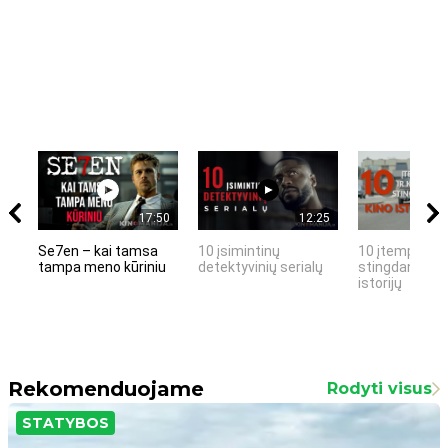
17:50
12:25
Se7en – kai tamsa
10 įsimintinų
10 įtemptų, k
tampa meno kūriniu
detektyvinių serialų
stingdančių k
istorijų
Rekomenduojame
Rodyti visus
STATYBOS