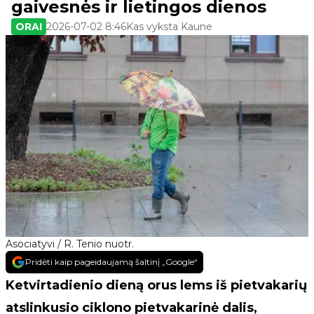
gaivesnės ir lietingos dienos
ORAI
2026-07-02 8:46
Kas vyksta Kaune
Asociatyvi / R. Tenio nuotr.
Pridėti kaip pageidaujamą šaltinį „Google“
Ketvirtadienio dieną orus lems iš pietvakarių
atslinkusio ciklono pietvakarinė dalis,