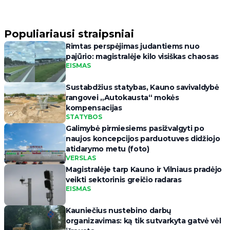
Populiariausi straipsniai
Rimtas perspėjimas judantiems nuo
pajūrio: magistralėje kilo visiškas chaosas
EISMAS
Sustabdžius statybas, Kauno savivaldybė
rangovei „Autokausta“ mokės
kompensacijas
STATYBOS
Galimybė pirmiesiems pasižvalgyti po
naujos koncepcijos parduotuves didžiojo
atidarymo metu (foto)
VERSLAS
Magistralėje tarp Kauno ir Vilniaus pradėjo
veikti sektorinis greičio radaras
EISMAS
Kauniečius nustebino darbų
organizavimas: ką tik sutvarkyta gatvė vėl