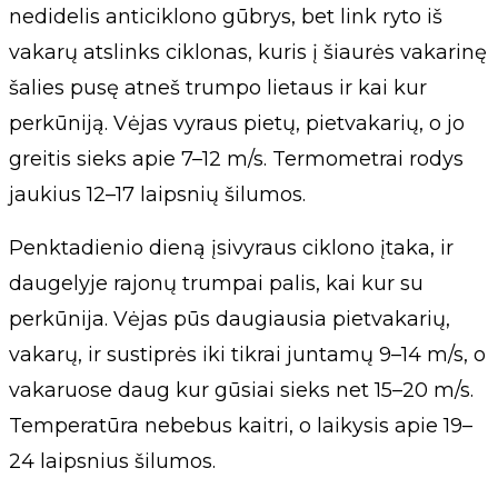
nedidelis anticiklono gūbrys, bet link ryto iš
vakarų atslinks ciklonas, kuris į šiaurės vakarinę
šalies pusę atneš trumpo lietaus ir kai kur
perkūniją. Vėjas vyraus pietų, pietvakarių, o jo
greitis sieks apie 7–12 m/s. Termometrai rodys
jaukius 12–17 laipsnių šilumos.
Penktadienio dieną įsivyraus ciklono įtaka, ir
daugelyje rajonų trumpai palis, kai kur su
perkūnija. Vėjas pūs daugiausia pietvakarių,
vakarų, ir sustiprės iki tikrai juntamų 9–14 m/s, o
vakaruose daug kur gūsiai sieks net 15–20 m/s.
Temperatūra nebebus kaitri, o laikysis apie 19–
24 laipsnius šilumos.