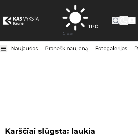
11
°C
Clear
Naujausios
Pranešk naujieną
Fotogalerijos
R
Karščiai slūgsta: laukia