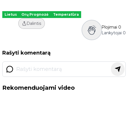
Lietus
Orų Prognozė
Temperatūra
Dalintis
Plojimai
0
Lankytojai
0
Rašyti komentarą
Rekomenduojami video