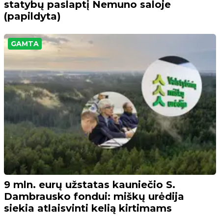
statybų paslaptį Nemuno saloje
(papildyta)
GAMTA
9 mln. eurų užstatas kauniečio S.
Dambrausko fondui: miškų urėdija
siekia atlaisvinti kelią kirtimams