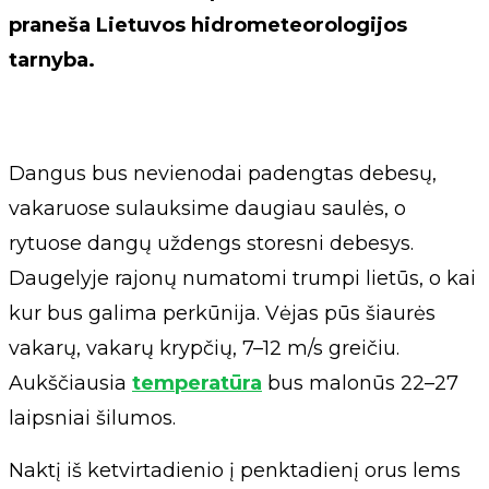
praneša Lietuvos hidrometeorologijos
tarnyba.
Dangus bus nevienodai padengtas debesų,
vakaruose sulauksime daugiau saulės, o
rytuose dangų uždengs storesni debesys.
Daugelyje rajonų numatomi trumpi lietūs, o kai
kur bus galima perkūnija. Vėjas pūs šiaurės
vakarų, vakarų krypčių, 7–12 m/s greičiu.
Aukščiausia
temperatūra
bus malonūs 22–27
laipsniai šilumos.
Naktį iš ketvirtadienio į penktadienį orus lems