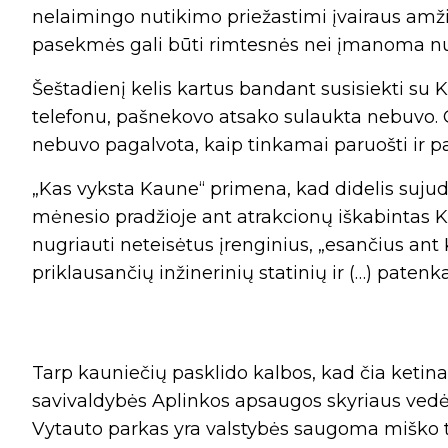
nelaimingo nutikimo priežastimi įvairaus amž
pasekmės gali būti rimtesnės nei įmanoma n
Šeštadienį kelis kartus bandant susisiekti su
telefonu, pašnekovo atsako sulaukta nebuvo. G
nebuvo pagalvota, kaip tinkamai paruošti ir p
„Kas vyksta Kaune“ primena, kad didelis sujud
mėnesio pradžioje ant atrakcionų iškabintas
nugriauti neteisėtus įrenginius, „esančius an
priklausančių inžinerinių statinių ir (…) patenka
Tarp kauniečių pasklido kalbos, kad čia ketin
savivaldybės Aplinkos apsaugos skyriaus vedė
Vytauto parkas yra valstybės saugoma miško ter