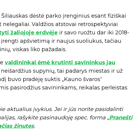
 Šiliauskas dėstė parko įrenginius esant fiziškai
 nelegaliai. Valdžios atstovai retrospektyviai
yti žaliojoje erdvėje
ir savo ruožtu dar iki 2018-
 įrengti apšvietimą ir naujus suoliukus, tačiau
ių, viskas liko pažadais.
je
valdininkai ėmė krutinti savininkus jau
neišardžius supynių, tai padarys miestas ir už
landį buvo pradėję suktis „Kauno švaros“
is pasirodžius savininkams, reikalas perleistas
ktualius įvykius. Jei ir jūs norite pasidalinti
ijas, rašykite pasinaudoję spec. forma „
Pranešti
čias žinutes
.