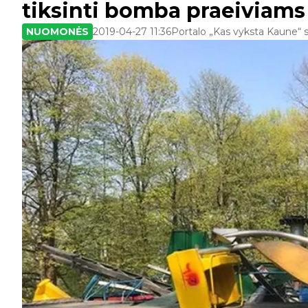
tiksinti bomba praeiviams
NUOMONĖS
2019-04-27 11:36
Portalo „Kas vyksta Kaune“ s