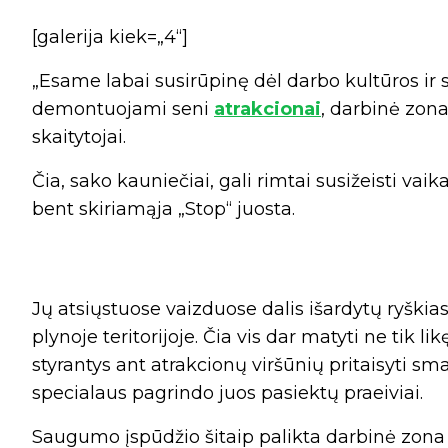
[galerija kiek=„4“]
„Esame labai susirūpinę dėl darbo kultūros i
demontuojami seni
atrakcionai
, darbinė zona
skaitytojai.
Čia, sako kauniečiai, gali rimtai susižeisti vaik
bent skiriamąja „Stop“ juosta.
Jų atsiųstuose vaizduose dalis išardytų ryškia
plynoje teritorijoje. Čia vis dar matyti ne tik li
styrantys ant atrakcionų viršūnių pritaisyti sma
specialaus pagrindo juos pasiektų praeiviai.
Saugumo įspūdžio šitaip palikta darbinė zona iš