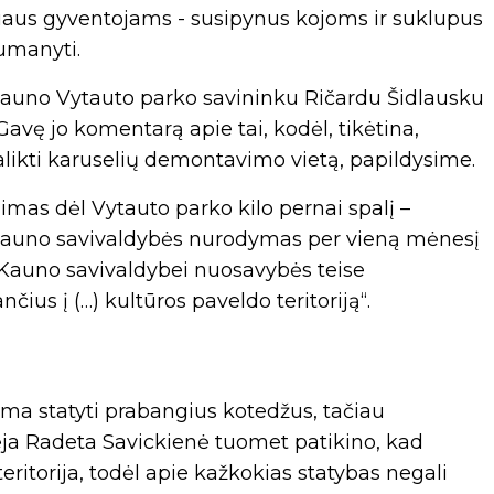
iaus gyventojams - susipynus kojoms ir suklupus
umanyti.
 Kauno Vytauto parko savininku Ričardu Šidlausku
avę jo komentarą apie tai, kodėl, tikėtina,
alikti karuselių demontavimo vietą, papildysime.
imas dėl Vytauto parko kilo pernai spalį –
 Kauno savivaldybės nurodymas per vieną mėnesį
t Kauno savivaldybei nuosavybės teise
nčius į (…) kultūros paveldo teritoriją“.
ama statyti prabangius kotedžus, tačiau
ja Radeta Savickienė tuomet patikino, kad
itorija, todėl apie kažkokias statybas negali