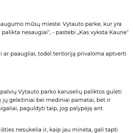
r saugumo mūsų mieste. Vytauto parke, kur yra
 palikta nesaugiai“, - pastebi „Kas vyksta Kaune“
ai ar paaugliai, todėl teritoriją privaloma aptverti
spalvių Vytauto parko karuselių paliktos gulėti
kę jų geležiniai bei mediniai pamatai, bet ir
igaliai, paguldyti taip, jog palypėję ant
ties nesukelia ir, kaip jau minėta, gali tapti