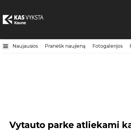
Naujausios
Pranešk naujieną
Fotogalerijos
Vytauto parke atliekami k