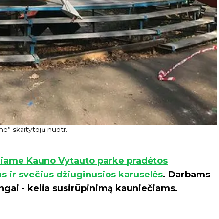
e” skaitytojų nuotr.
iniame Kauno Vytauto parke pradėtos
 ir svečius džiuginusios karuselės
. Darbams
ingai - kelia susirūpinimą kauniečiams.