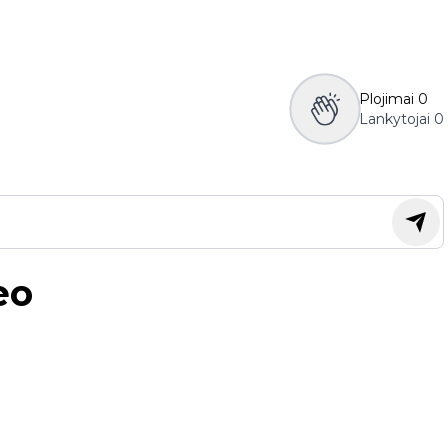
Plojimai
0
Lankytojai
0
eo