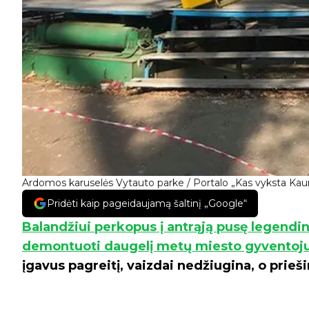
Ardomos karuselės Vytauto parke / Portalo „Kas vyksta Kaun
Pridėti kaip pageidaujamą šaltinį „Google“
Balandžiui perkopus į antrąją pusę legend
demontuoti daugelį metų miesto gyventojus
įgavus pagreitį, vaizdai nedžiugina, o prieš