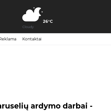
26
°C
Cloudy
Reklama
Kontaktai
aruselių ardymo darbai -