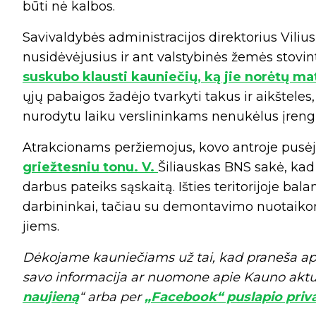
būti nė kalbos.
Savivaldybės administracijos direktorius Vilius
nusidėvėjusius ir ant valstybinės žemės stovint
suskubo klausti kauniečių, ką jie norėtų mat
ųjų pabaigos žadėjo tvarkyti takus ir aikšteles,
nurodytu laiku verslininkams nenukėlus įrengin
Atrakcionams peržiemojus, kovo antroje pusė
griežtesniu tonu. V.
Šiliauskas BNS sakė, kad 
darbus pateiks sąskaitą. Išties teritorijoje ba
darbininkai, tačiau su demontavimo nuotaikom
jiems.
Dėkojame kauniečiams už tai, kad praneša apie a
savo informacija ar nuomone apie Kauno aktual
naujieną
“ arba per
„Facebook“ puslapio priva