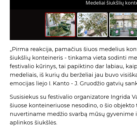
Medeliai šiukšlių konte
„Pirma reakcija, pamačius šiuos medelius kon
šiukšlių konteineris - tinkama vieta sodinti m
festivalio kūrinys, tai papiktino dar labiau, ka
medeliais, iš kurių du berželiai jau buvo visiš
emocijas liejo I. Kanto - J. Gruodžio gatvių sa
Susisiekus su festivalio organizatore Ingrida 
šiuose konteineriuose nesodino, o šio objekto t
nuvertiname medžio svarbą mūsų gyvenime ir e
aplinkos šiukšlės.