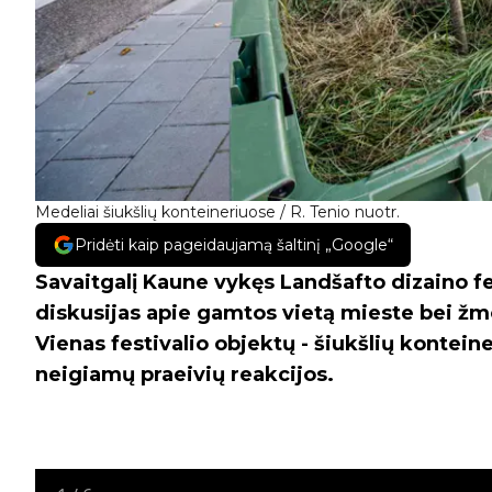
Medeliai šiukšlių konteineriuose / R. Tenio nuotr.
Pridėti kaip pageidaujamą šaltinį „Google“
Savaitgalį Kaune vykęs Landšafto dizaino fes
diskusijas apie gamtos vietą mieste bei žm
Vienas festivalio objektų - šiukšlių kontein
neigiamų praeivių reakcijos.