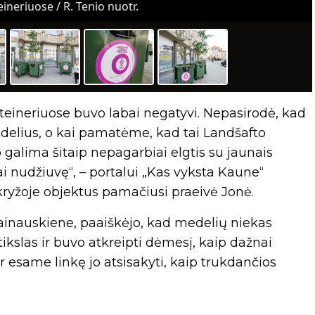
ineriuose / R. Tenio nuotr.
teineriuose buvo labai negatyvi. Nepasirodė, kad
edelius, o kai pamatėme, kad tai Landšafto
ip galima šitaip nepagarbiai elgtis su jaunais
kai nudžiuvę“, – portalui „Kas vyksta Kaune“
nkryžoje objektus pamačiusi praeivė Jonė.
Vainauskiene, paaiškėjo, kad medelių niekas
ikslas ir buvo atkreipti dėmesį, kaip dažnai
same linkę jo atsisakyti, kaip trukdančios