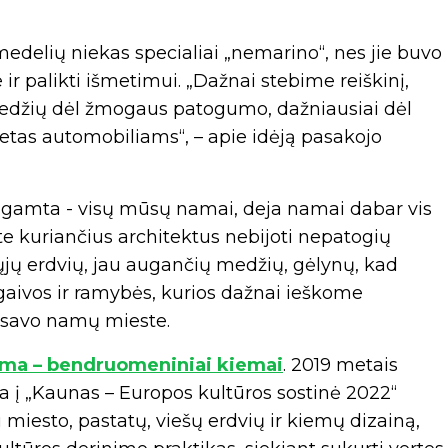
medelių niekas specialiai „nemarino“, nes jie buvo
ir palikti išmetimui. „Dažnai stebime reiškinį,
edžių dėl žmogaus patogumo, dažniausiai dėl
etas automobiliams“, – apie idėją pasakojo
„gamta - visų mūsų namai, deja namai dabar vis
te kuriančius architektus nebijoti nepatogių
iųjų erdvių, jau augančių medžių, gėlynų, kad
aivos ir ramybės, kurios dažnai ieškome
a savo namų mieste.
tema – bendruomeniniai kiemai
. 2019 metais
a į „Kaunas – Europos kultūros sostinė 2022“
i miesto, pastatų, viešų erdvių ir kiemų dizainą,