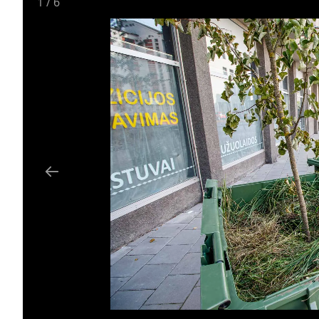
1
/
6