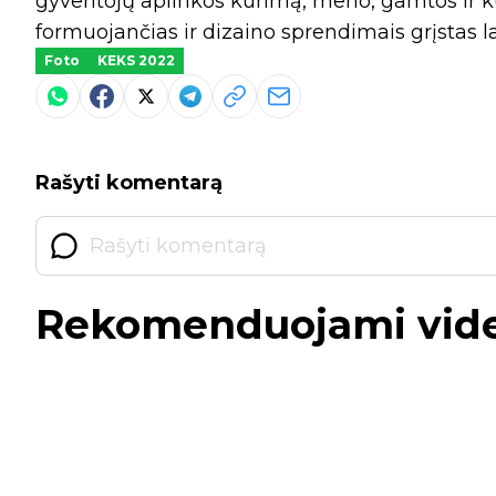
gyventojų aplinkos kūrimą, meno, gamtos ir ku
formuojančias ir dizaino sprendimais grįstas l
Foto
KEKS 2022
Rašyti komentarą
Rekomenduojami vid