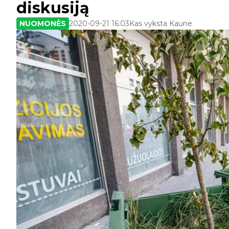
diskusiją
NUOMONĖS
2020-09-21 16:03
Kas vyksta Kaune