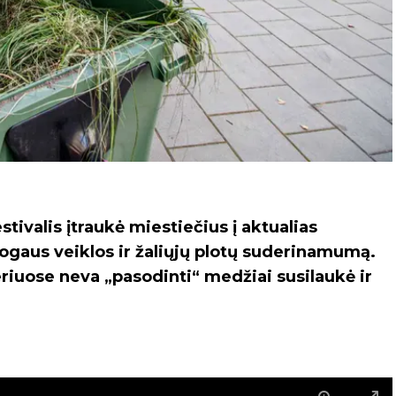
tivalis įtraukė miestiečius į aktualias
ogaus veiklos ir žaliųjų plotų suderinamumą.
eriuose neva „pasodinti“ medžiai susilaukė ir