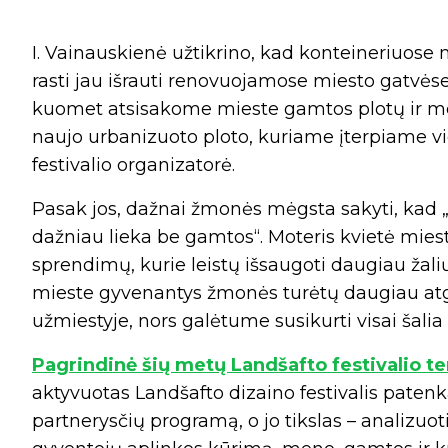
I. Vainauskienė užtikrino, kad konteineriuose 
rasti jau išrauti renovuojamose miesto gatvėse 
kuomet atsisakome mieste gamtos plotų ir m
naujo urbanizuoto ploto, kuriame įterpiame vi
festivalio organizatorė.
Pasak jos, dažnai žmonės mėgsta sakyti, kad 
dažniau lieka be gamtos“. Moteris kvietė mies
sprendimų, kurie leistų išsaugoti daugiau žal
mieste gyvenantys žmonės turėtų daugiau atg
užmiestyje, nors galėtume susikurti visai šali
Pagrindinė šių metų Landšafto festivalio 
aktyvuotas Landšafto dizaino festivalis patenk
partnerysčių programą, o jo tikslas – analizuot