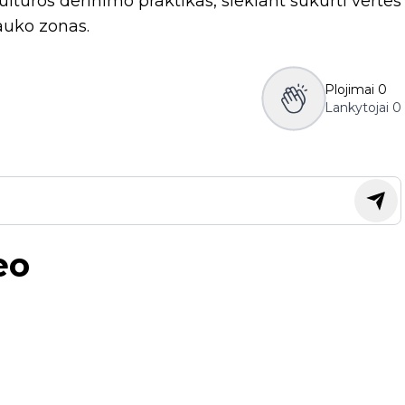
ltūros derinimo praktikas, siekiant sukurti vertes
auko zonas.
Plojimai
0
Lankytojai
0
eo