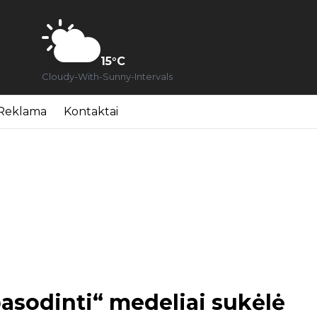
15
°C
Cloudy-With-Sunny-Intervals
Reklama
Kontaktai
pasodinti“ medeliai sukėlė