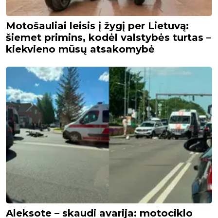
Motošauliai leisis į žygį per Lietuvą:
šiemet primins, kodėl valstybės turtas –
kiekvieno mūsų atsakomybė
Aleksote – skaudi avarija: motociklo