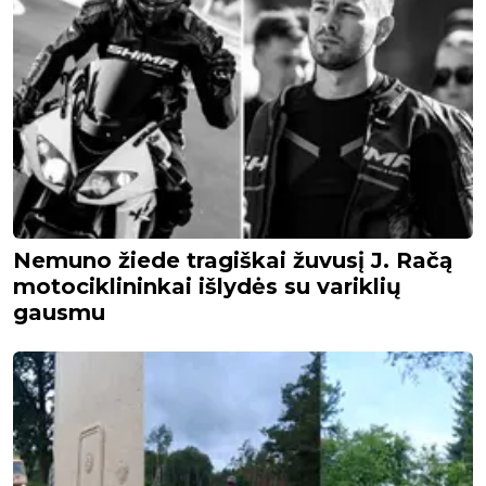
Nemuno žiede tragiškai žuvusį J. Račą
motociklininkai išlydės su variklių
gausmu