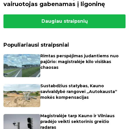
vairuotojas gabenamas į ligoninę
Daugiau straipsnių
Populiariausi straipsniai
Rimtas perspėjimas judantiems nuo
pajūrio: magistralėje kilo visiškas
chaosas
Sustabdžius statybas, Kauno
savivaldybė rangovei „Autokausta“
mokės kompensacijas
Magistralėje tarp Kauno ir Vilniaus
pradėjo veikti sektorinis greičio
radaras