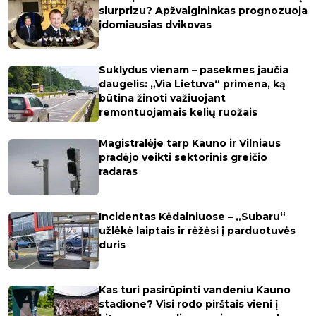
siurprizu? Apžvalgininkas prognozuoja
įdomiausias dvikovas
Suklydus vienam – pasekmes jaučia
daugelis: „Via Lietuva“ primena, ką
būtina žinoti važiuojant
remontuojamais kelių ruožais
Magistralėje tarp Kauno ir Vilniaus
pradėjo veikti sektorinis greičio
radaras
Incidentas Kėdainiuose – „Subaru“
užlėkė laiptais ir rėžėsi į parduotuvės
duris
Kas turi pasirūpinti vandeniu Kauno
stadione? Visi rodo pirštais vieni į