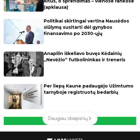
kitus, o sprendimas – vienose rankose
(apklausa)
Politikai skirtingai vertina Nausėdos
siūlymą susitarti dėl gynybos
finansavimo po 2030-ųjų
Anapilin iškeliavo buvęs Kėdainių
„Nevėžio“ futbolininkas ir treneris
Per liepą Kaune padaugėjo Užimtumo
tarnyboje registruotų bedarbių
Daugiau straipsnių