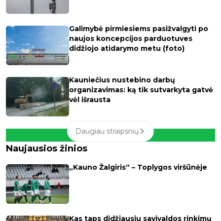
Galimybė pirmiesiems pasižvalgyti po
naujos koncepcijos parduotuves
didžiojo atidarymo metu (foto)
Kauniečius nustebino darbų
organizavimas: ką tik sutvarkyta gatvė
vėl išrausta
Daugiau straipsnių
Naujausios žinios
„Kauno Žalgiris“ – Toplygos viršūnėje
Kas taps didžiausiu savivaldos rinkimų