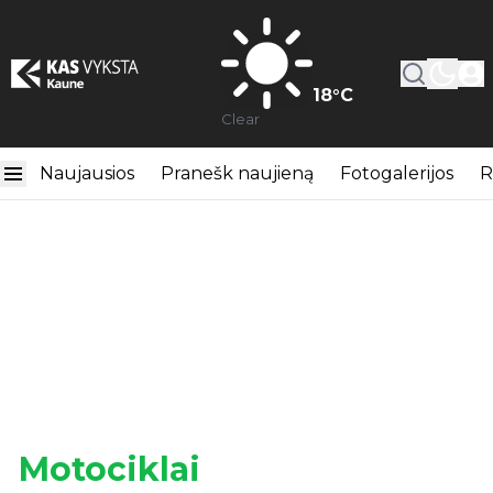
18
°C
Clear
Naujausios
Pranešk naujieną
Fotogalerijos
R
Motociklai