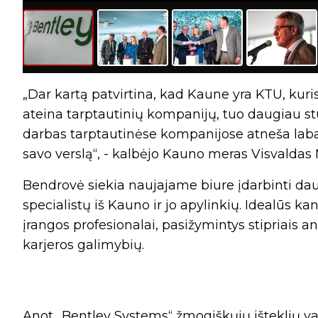
„Dar kartą patvirtina, kad Kaune yra KTU, kuri
ateina tarptautinių kompanijų, tuo daugiau stu
darbas tarptautinėse kompanijose atneša labai d
savo verslą“, - kalbėjo Kauno meras Visvaldas M
Bendrovė siekia naujajame biure įdarbinti da
specialistų iš Kauno ir jo apylinkių. Idealūs 
įrangos profesionalai, pasižymintys stipriais ana
karjeros galimybių.
Anot „Bentley Systems“ žmogiškųjų išteklių va