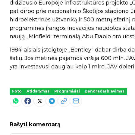
didžiausio Europoje infrastruktūros projekto „
pat dirbo prie nacionalinio Škotijos stadiono. J
hidroelektrinės užtvanką ir 500 metrų sferinį r
programinės įrangos inovacijos naudotos statant
naują „Midfield“ terminalą Abu Dabio oro uos
1984-aisiais įsteigtoje „Bentley“ dabar dirba 
šalių. Jos metinės pajamos viršija 600 mln. J
yra investavusi daugiau kaip 1 mlrd. JAV dolerių 
Foto
Atidarymas
Programišiai
Bendradarbiavimas
Rašyti komentarą