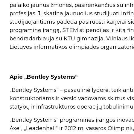
palaiko jaunus žmones, pasirenkančius su infra
profesijas. Ji skatina jaunuolius studijuoti inžin
studijuojantiems padeda pasiruošti karjerai šio
programinę įrangą, STEM stipendijas ir kitą f
bendradarbiauja su KTU gimnazija, Vilniaus li
Lietuvos informatikos olimpiados organizatoria
Apie „Bentley Systems“
„Bentley Systems“ – pasaulinė lyderė, teikiant
konstruktoriams ir verslo vadovams skirtus v
statybų ir infrastruktūros operacijų tobulinimui
„Bentley Systems“ programinės įrangos inovaci
Axe“, „Leadenhall“ ir 2012 m. vasaros Olimpini