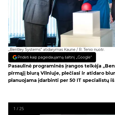
„Bentley Systems” atidarymas Kaune / R. Tenio nuotr.
Pridėti kaip pageidaujamą šaltinį „Google“
Pasaulinė programinės įrangos teikėja „Ben
pirmąjį biurą Vilniuje, plečiasi ir atidaro b
planuojama įdarbinti per 50 IT specialistų i
1
/
25