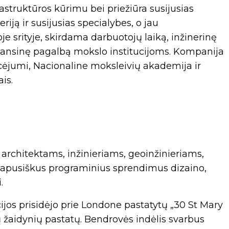
struktūros kūrimu bei priežiūra susijusias
eriją ir susijusias specialybes, o jau
je srityje, skirdama darbuotojų laiką, inžinerinę
inansinę pagalbą mokslo institucijoms. Kompanija
cėjumi, Nacionaline moksleivių akademija ir
is.
i architektams, inžinieriams, geoinžinieriams,
isapusiškus programinius sprendimus dizaino,
.
jos prisidėjo prie Londone pastatytų „30 St Mary
ų žaidynių pastatų. Bendrovės indėlis svarbus