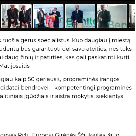
s ruošia gerus specialistus. Kuo daugiau į miestą
dentų bus garantuoti dėl savo ateities, nes toks
aug žinių ir patirties, kas gali paskatinti kurti
atijošaitis.
ugiau kaip 50 geriausių programinės įrangos
kandidatai bendrovei – kompetentingi programinės
litiniais įgūdžiais ir aistra mokytis, siekiantys
dovės Rytų Europai Girėnės Ščiukaitės, šiuo