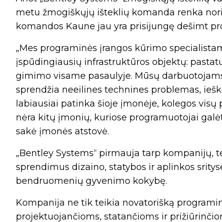
metu žmogiškųjų išteklių komanda renka norinč
komandos Kaune jau yra prisijungę dešimt pro
„Mes programinės įrangos kūrimo specialistam
įspūdingiausių infrastruktūros objektų: pastatų, k
gimimo visame pasaulyje. Mūsų darbuotojams 
sprendžia neeilines technines problemas, iešk
labiausiai patinka šioje įmonėje, kolegos vi
nėra kitų įmonių, kuriose programuotojai galė
sakė įmonės atstovė.
„Bentley Systems“ pirmauja tarp kompanijų, te
sprendimus dizaino, statybos ir aplinkos sritys
bendruomenių gyvenimo kokybę.
Kompanija ne tik teikia novatorišką programin
projektuojančioms, statančioms ir prižiūrinči