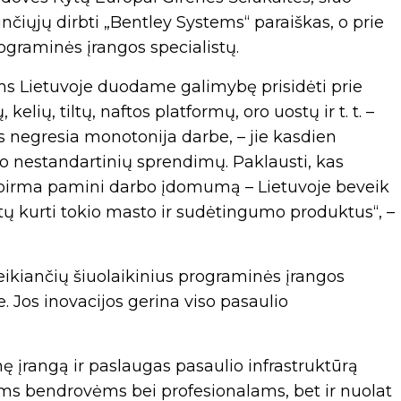
iųjų dirbti „Bentley Systems“ paraiškas, o prie
graminės įrangos specialistų.
s Lietuvoje duodame galimybę prisidėti prie
elių, tiltų, naftos platformų, oro uostų ir t. t. –
negresia monotonija darbe, – jie kasdien
o nestandartinių sprendimų. Paklausti, kas
sų pirma pamini darbo įdomumą – Lietuvoje beveik
tų kurti tokio masto ir sudėtingumo produktus“, –
ikiančių šiuolaikinius programinės įrangos
e. Jos inovacijos gerina viso pasaulio
ę įrangą ir paslaugas pasaulio infrastruktūrą
oms bendrovėms bei profesionalams, bet ir nuolat