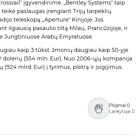
Crossrail“ įgyvendinime. „Bentley Systems“ taip
i teikė paslaugas įrengiant Trijų tarpeklių
adijo teleskopą „Aperture“ Kinijoje. Jos
 ilgiausią pasaulio tiltą Milau, Prancūzijoje, ir
te Jungtiniuose Arabų Emyratuose.
daugiau kaip 3 tūkst. žmonių daugiau kaip 50-yje
AV dolerių (554 mln. Eur). Nuo 2006-ųjų kompanija
(924 mlrd. Eur) į tyrimus, plėtrą ir įsigijimus.
Plojimai
0
Lankytojai
0