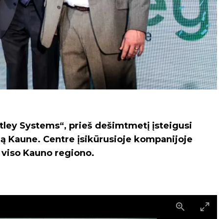
tley Systems“, prieš dešimtmetį įsteigusi
iurą Kaune. Centre įsikūrusioje kompanijoje
š viso Kauno regiono.