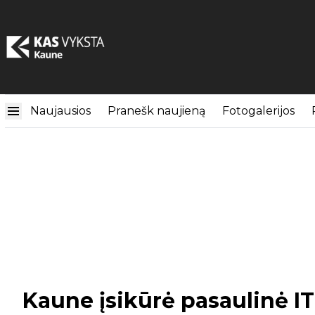
Naujausios
Pranešk naujieną
Fotogalerijos
Kaune įsikūrė pasaulinė I