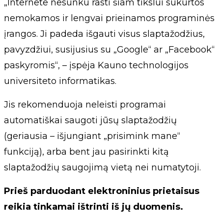
„Internete nesunku rasti šiam tikslui sukurtos
nemokamos ir lengvai prieinamos programinės
įrangos. Ji padeda išgauti visus slaptažodžius,
pavyzdžiui, susijusius su „Google“ ar „Facebook“
paskyromis“, – įspėja Kauno technologijos
universiteto informatikas.
Jis rekomenduoja neleisti programai
automatiškai saugoti jūsų slaptažodžių
(geriausia – išjungiant „prisimink mane“
funkciją), arba bent jau pasirinkti kitą
slaptažodžių saugojimą vietą nei numatytoji.
Prieš parduodant elektroninius prietaisus
reikia tinkamai ištrinti iš jų duomenis.