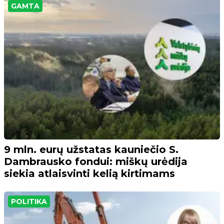
GAMTA
9 mln. eurų užstatas kauniečio S.
Dambrausko fondui: miškų urėdija
siekia atlaisvinti kelią kirtimams
POLITIKA