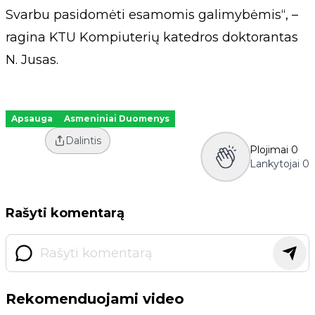
Svarbu pasidomėti esamomis galimybėmis“, –
ragina KTU Kompiuterių katedros doktorantas
N. Jusas.
Apsauga
Asmeniniai Duomenys
Dalintis
Plojimai
0
Lankytojai
0
Rašyti komentarą
Rekomenduojami video