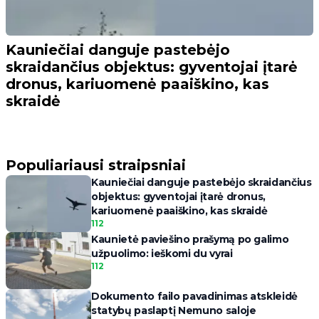
Kauniečiai danguje pastebėjo
skraidančius objektus: gyventojai įtarė
dronus, kariuomenė paaiškino, kas
skraidė
Populiariausi straipsniai
Kauniečiai danguje pastebėjo skraidančius
objektus: gyventojai įtarė dronus,
kariuomenė paaiškino, kas skraidė
112
Kaunietė paviešino prašymą po galimo
užpuolimo: ieškomi du vyrai
112
Dokumento failo pavadinimas atskleidė
statybų paslaptį Nemuno saloje