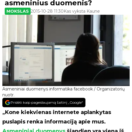
asmeninius duomenis?
MOKSLAS
2015-10-28 11:30
Kas vyksta Kaune
Asmeniniai duomenys informatika facebook / Organizatorių
nuotr.
Pridėti kaip pageidaujamą šaltinį „Google“
„Kone kiekvienas internete aplankytas
puslapis renka informaciją apie mus.
Asmeniniai duomenys
šiandien yra viena iš