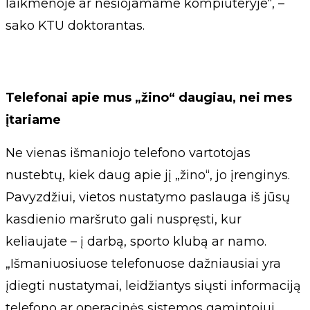
laikmenoje ar nešiojamame kompiuteryje“, –
sako KTU doktorantas.
Telefonai apie mus „žino“ daugiau, nei mes
įtariame
Ne vienas išmaniojo telefono vartotojas
nustebtų, kiek daug apie jį „žino“, jo įrenginys.
Pavyzdžiui, vietos nustatymo paslauga iš jūsų
kasdienio maršruto gali nuspręsti, kur
keliaujate – į darbą, sporto klubą ar namo.
„Išmaniuosiuose telefonuose dažniausiai yra
įdiegti nustatymai, leidžiantys siųsti informaciją
telefono ar operacinės sistemos gamintojui.