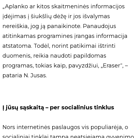
„Aplanko ar kitos skaitmeninės informacijos
įdėjimas į šiukšlių dėžę ir jos išvalymas
nereiškia, jog ją panaikinote. Panaudojus
atitinkamas programines įrangas informacija
atstatoma. Todėl, norint patikimai ištrinti
duomenis, reikia naudoti papildomas
programas, tokias kaip, pavyzdžiui, „Eraser“, –
pataria N. Jusas.
Į jūsų sąskaitą – per socialinius tinklus
Nors internetinės paslaugos vis populiarėja, o
socialiniai tinklai tampa neatsiejama gyvenimo