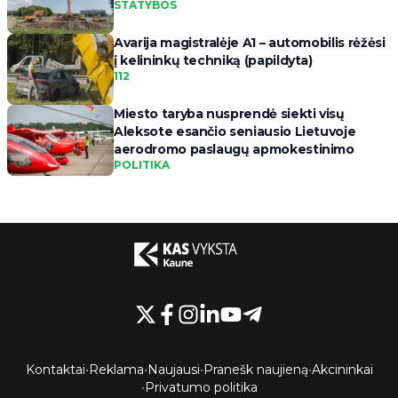
STATYBOS
Avarija magistralėje A1 – automobilis rėžėsi
į kelininkų techniką (papildyta)
112
Miesto taryba nusprendė siekti visų
Aleksote esančio seniausio Lietuvoje
aerodromo paslaugų apmokestinimo
POLITIKA
Kontaktai
•
Reklama
•
Naujausi
•
Pranešk naujieną
•
Akcininkai
•
Privatumo politika