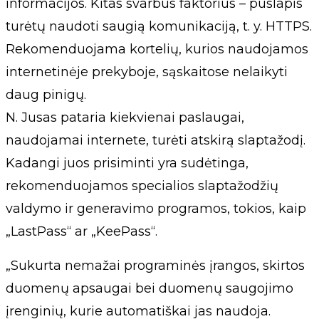
informacijos. Kitas svarbus faktorius – puslapis
turėtų naudoti saugią komunikaciją, t. y. HTTPS.
Rekomenduojama kortelių, kurios naudojamos
internetinėje prekyboje, sąskaitose nelaikyti
daug pinigų.
N. Jusas pataria kiekvienai paslaugai,
naudojamai internete, turėti atskirą slaptažodį.
Kadangi juos prisiminti yra sudėtinga,
rekomenduojamos specialios slaptažodžių
valdymo ir generavimo programos, tokios, kaip
„LastPass“ ar „KeePass“.
„Sukurta nemažai programinės įrangos, skirtos
duomenų apsaugai bei duomenų saugojimo
įrenginių, kurie automatiškai jas naudoja.