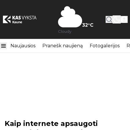
32
°C
Cloudy
Naujausios
Pranešk naujieną
Fotogalerijos
R
Kaip internete apsaugoti