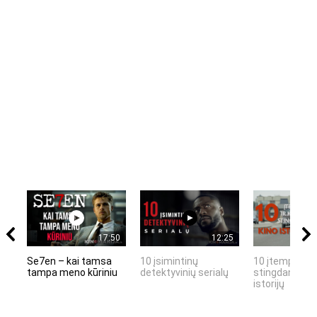
17:50
12:25
Se7en – kai tamsa
10 įsimintinų
10 įtemptų, k
tampa meno kūriniu
detektyvinių serialų
stingdančių k
istorijų