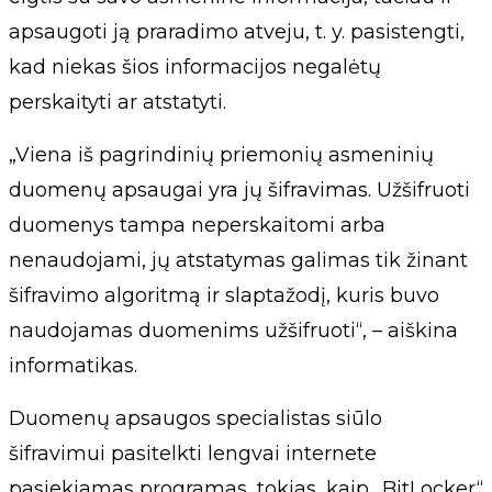
apsaugoti ją praradimo atveju, t. y. pasistengti,
kad niekas šios informacijos negalėtų
perskaityti ar atstatyti.
„Viena iš pagrindinių priemonių asmeninių
duomenų apsaugai yra jų šifravimas. Užšifruoti
duomenys tampa neperskaitomi arba
nenaudojami, jų atstatymas galimas tik žinant
šifravimo algoritmą ir slaptažodį, kuris buvo
naudojamas duomenims užšifruoti“, – aiškina
informatikas.
Duomenų apsaugos specialistas siūlo
šifravimui pasitelkti lengvai internete
pasiekiamas programas, tokias, kaip „BitLocker“