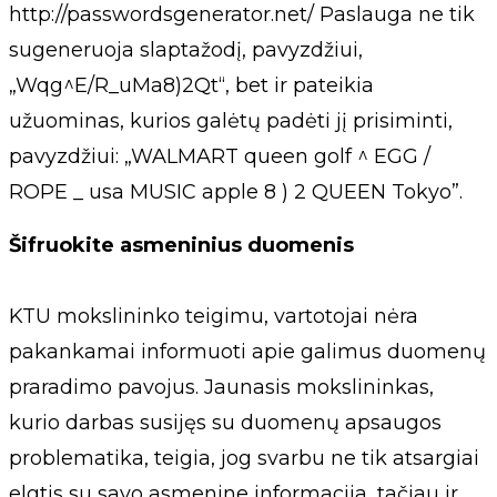
http://passwordsgenerator.net/ Paslauga ne tik
sugeneruoja slaptažodį, pavyzdžiui,
„Wqg^E/R_uMa8)2Qt“, bet ir pateikia
užuominas, kurios galėtų padėti jį prisiminti,
pavyzdžiui: „WALMART queen golf ^ EGG /
ROPE _ usa MUSIC apple 8 ) 2 QUEEN Tokyo”.
Šifruokite asmeninius duomenis
KTU mokslininko teigimu, vartotojai nėra
pakankamai informuoti apie galimus duomenų
praradimo pavojus. Jaunasis mokslininkas,
kurio darbas susijęs su duomenų apsaugos
problematika, teigia, jog svarbu ne tik atsargiai
elgtis su savo asmenine informacija, tačiau ir