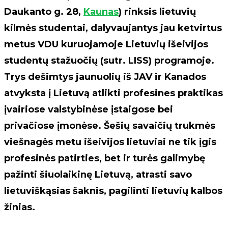
Daukanto g. 28,
Kaunas
) rinksis lietuvių
kilmės studentai, dalyvaujantys jau ketvirtus
metus VDU kuruojamoje Lietuvių išeivijos
studentų stažuočių (sutr. LISS) programoje.
Trys dešimtys jaunuolių iš JAV ir Kanados
atvyksta į Lietuvą atlikti profesines praktikas
įvairiose valstybinėse įstaigose bei
privačiose įmonėse. Šešių savaičių trukmės
viešnagės metu išeivijos lietuviai ne tik įgis
profesinės patirties, bet ir turės galimybę
pažinti šiuolaikinę Lietuvą, atrasti savo
lietuviškąsias šaknis, pagilinti lietuvių kalbos
žinias.