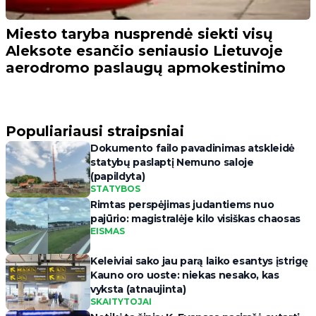
Miesto taryba nusprendė siekti visų
Aleksote esančio seniausio Lietuvoje
aerodromo paslaugų apmokestinimo
Populiariausi straipsniai
Dokumento failo pavadinimas atskleidė
statybų paslaptį Nemuno saloje
(papildyta)
STATYBOS
Rimtas perspėjimas judantiems nuo
pajūrio: magistralėje kilo visiškas chaosas
EISMAS
Keleiviai sako jau parą laiko esantys įstrigę
Kauno oro uoste: niekas nesako, kas
vyksta (atnaujinta)
SKAITYTOJAI