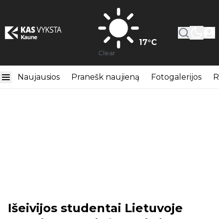
17
°C
Clear
Naujausios
Pranešk naujieną
Fotogalerijos
R
Išeivijos studentai Lietuvoje