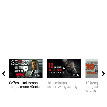
17:50
12:25
Se7en – kai tamsa
10 įsimintinų
10 įtemptų, k
tampa meno kūriniu
detektyvinių serialų
stingdančių k
istorijų