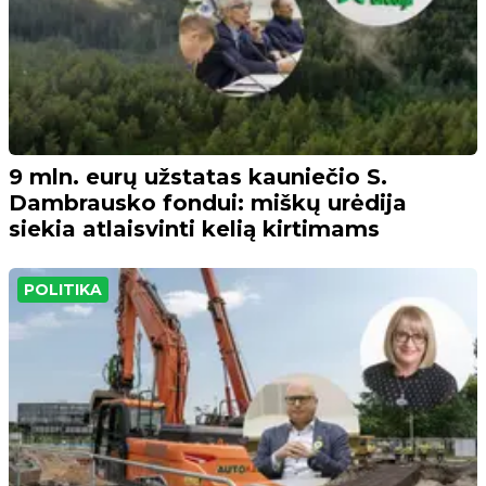
9 mln. eurų užstatas kauniečio S.
Dambrausko fondui: miškų urėdija
siekia atlaisvinti kelią kirtimams
POLITIKA