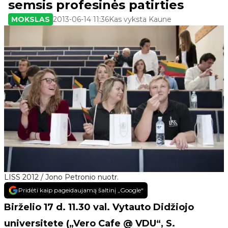
semsis profesinės patirties
MOKSLAS
2013-06-14 11:36
Kas vyksta Kaune
LISS 2012 / Jono Petronio nuotr.
Pridėti kaip pageidaujamą šaltinį „Google“
Birželio 17 d. 11.30 val. Vytauto Didžiojo
universitete („Vero Cafe @ VDU“, S.