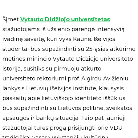
Šįmet
Vytauto Didžiojo universitetas
stažuotojams iš užsienio parengė intensyvią
įvadinę savaitę, kuri vyks Kaune. Išeivijos
studentai bus supažindinti su 25-ąsias atkūrimo
metines mininčio Vytauto Didžiojo universiteto
istorija, susitiks su pirmuoju atkurto
universiteto rektoriumi prof. Algirdu Avižieniu,
lankysis Lietuvių išeivijos institute, klausysis
paskaitų apie lietuviškojo identiteto iššūkius,
bus supažindinti su Lietuvos politine, sveikatos
apsaugos ir bankų situacija. Taip pat jaunieji
stažuotojai turės progą prisijungti prie VDU
tradiciškai vasarą vykstančių kultūrinių-