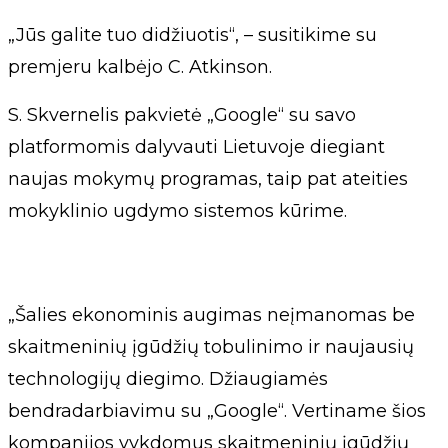
„Jūs galite tuo didžiuotis“, – susitikime su
premjeru kalbėjo C. Atkinson.
S. Skvernelis pakvietė „Google“ su savo
platformomis dalyvauti Lietuvoje diegiant
naujas mokymų programas, taip pat ateities
mokyklinio ugdymo sistemos kūrime.
„Šalies ekonominis augimas neįmanomas be
skaitmeninių įgūdžių tobulinimo ir naujausių
technologijų diegimo. Džiaugiamės
bendradarbiavimu su „Google“. Vertiname šios
kompanijos vykdomus skaitmeninių įgūdžių