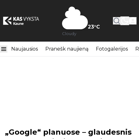
23
°C
Cloudy
Naujausios
Pranešk naujieną
Fotogalerijos
R
„Google“ planuose – glaudesnis