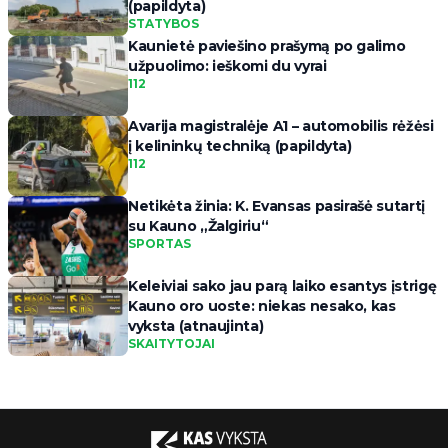
(papildyta)
STATYBOS
Kaunietė paviešino prašymą po galimo
užpuolimo: ieškomi du vyrai
112
Avarija magistralėje A1 – automobilis rėžėsi
į kelininkų techniką (papildyta)
112
Netikėta žinia: K. Evansas pasirašė sutartį
su Kauno „Žalgiriu“
SPORTAS
Keleiviai sako jau parą laiko esantys įstrigę
Kauno oro uoste: niekas nesako, kas
vyksta (atnaujinta)
SKAITYTOJAI