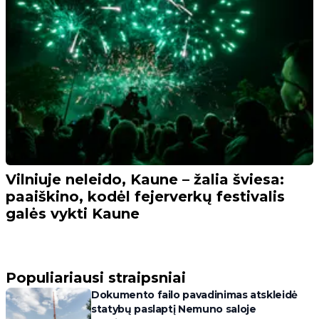
Vilniuje neleido, Kaune – žalia šviesa:
paaiškino, kodėl fejerverkų festivalis
galės vykti Kaune
Populiariausi straipsniai
Dokumento failo pavadinimas atskleidė
statybų paslaptį Nemuno saloje