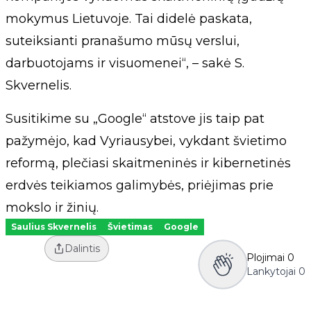
mokymus Lietuvoje. Tai didelė paskata,
suteiksianti pranašumo mūsų verslui,
darbuotojams ir visuomenei“, – sakė S.
Skvernelis.
Susitikime su „Google“ atstove jis taip pat
pažymėjo, kad Vyriausybei, vykdant švietimo
reformą, plečiasi skaitmeninės ir kibernetinės
erdvės teikiamos galimybės, priėjimas prie
mokslo ir žinių.
Saulius Skvernelis
Švietimas
Google
Dalintis
Plojimai
0
Lankytojai
0