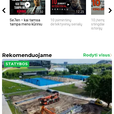
17:50
12:25
Se7en – kai tamsa
10 įsimintinų
10 įtemptų, k
tampa meno kūriniu
detektyvinių serialų
stingdančių k
istorijų
Rekomenduojame
Rodyti visus
STATYBOS