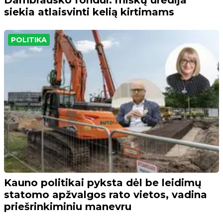
siekia atlaisvinti kelią kirtimams
POLITIKA
Kauno politikai pyksta dėl be leidimų
statomo apžvalgos rato vietos, vadina
priešrinkiminiu manevru