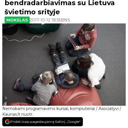
bendradarbiavimas su Lietuva
švietimo srityje
MOKSLAS
2017-10-12 18:55
BNS
Nemokami programavimo kursai, kompiuteriai / Asociatyvi /
Kaunas.lt nuotr.
Pridėti kaip pageidaujamą šaltinį „Google“