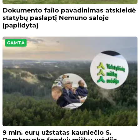
Dokumento failo pavadinimas atskleidė
statybų paslaptį Nemuno saloje
(papildyta)
GAMTA
9 mln. eurų užstatas kauniečio S.
Dambrausko fondui: miškų urėdija