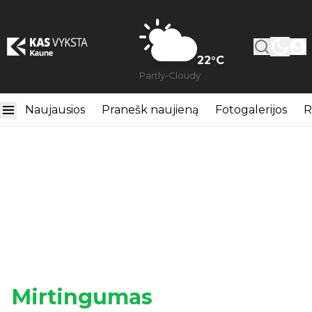
22
°C
Partly-Cloudy
Naujausios
Pranešk naujieną
Fotogalerijos
R
Mirtingumas