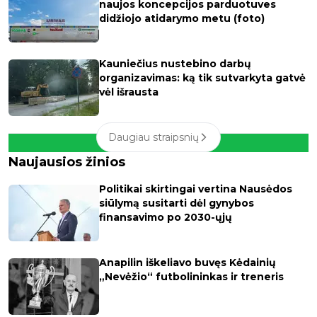
naujos koncepcijos parduotuves
didžiojo atidarymo metu (foto)
Kauniečius nustebino darbų
organizavimas: ką tik sutvarkyta gatvė
vėl išrausta
Daugiau straipsnių
Naujausios žinios
Politikai skirtingai vertina Nausėdos
siūlymą susitarti dėl gynybos
finansavimo po 2030-ųjų
Anapilin iškeliavo buvęs Kėdainių
„Nevėžio“ futbolininkas ir treneris