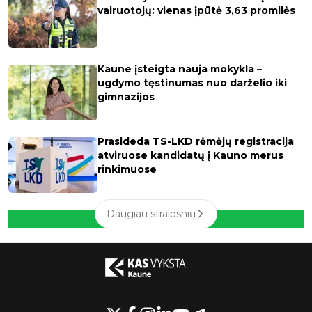
vairuotojų: vienas įpūtė 3,63 promilės
Kaune įsteigta nauja mokykla –
ugdymo tęstinumas nuo darželio iki
gimnazijos
Prasideda TS-LKD rėmėjų registracija
atviruose kandidatų į Kauno merus
rinkimuose
Daugiau straipsnių