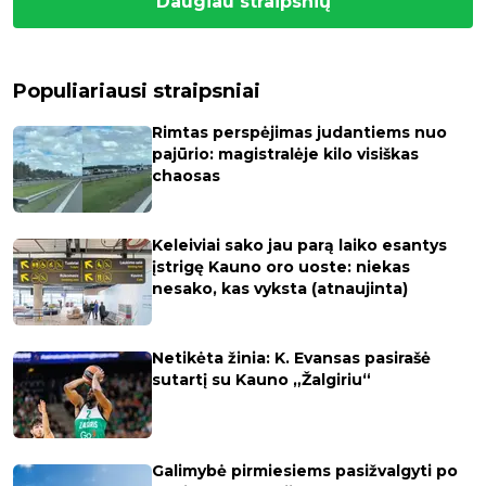
Daugiau straipsnių
Populiariausi straipsniai
Rimtas perspėjimas judantiems nuo
pajūrio: magistralėje kilo visiškas
chaosas
Keleiviai sako jau parą laiko esantys
įstrigę Kauno oro uoste: niekas
nesako, kas vyksta (atnaujinta)
Netikėta žinia: K. Evansas pasirašė
sutartį su Kauno „Žalgiriu“
Galimybė pirmiesiems pasižvalgyti po