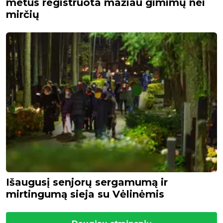
metus registruota mažiau gimimų nei
mirčių
Išaugusį senjorų sergamumą ir
mirtingumą sieja su Vėlinėmis