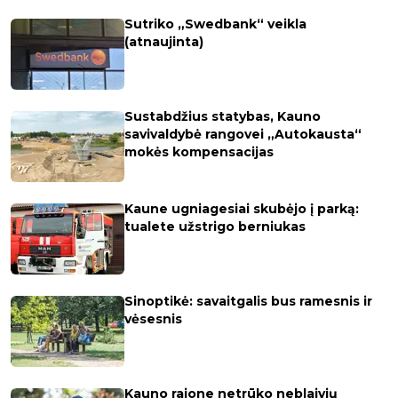
Sutriko „Swedbank“ veikla
(atnaujinta)
Sustabdžius statybas, Kauno
savivaldybė rangovei „Autokausta“
mokės kompensacijas
Kaune ugniagesiai skubėjo į parką:
tualete užstrigo berniukas
Sinoptikė: savaitgalis bus ramesnis ir
vėsesnis
Kauno rajone netrūko neblaivių