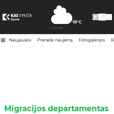
18
°C
Cloudy
Naujausios
Pranešk naujieną
Fotogalerijos
R
Migracijos departamentas