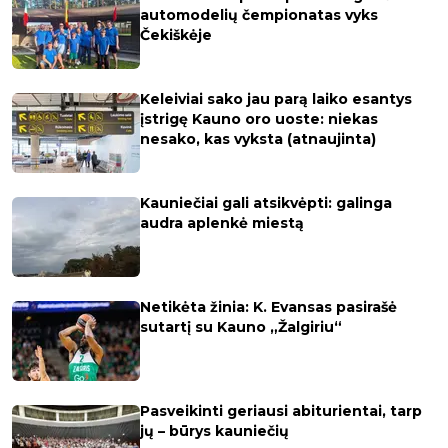
automodelių čempionatas vyks
Čekiškėje
Keleiviai sako jau parą laiko esantys
įstrigę Kauno oro uoste: niekas
nesako, kas vyksta (atnaujinta)
Kauniečiai gali atsikvėpti: galinga
audra aplenkė miestą
Netikėta žinia: K. Evansas pasirašė
sutartį su Kauno „Žalgiriu“
Pasveikinti geriausi abiturientai, tarp
jų – būrys kauniečių