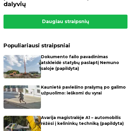
dalyvių
Daugiau straipsnių
Populiariausi straipsniai
Dokumento failo pavadinimas
atskleidė statybų paslaptį Nemuno
saloje (papildyta)
Kaunietė paviešino prašymą po galimo
užpuolimo: ieškomi du vyrai
Avarija magistralėje A1 – automobilis
rėžėsi į kelininkų techniką (papildyta)