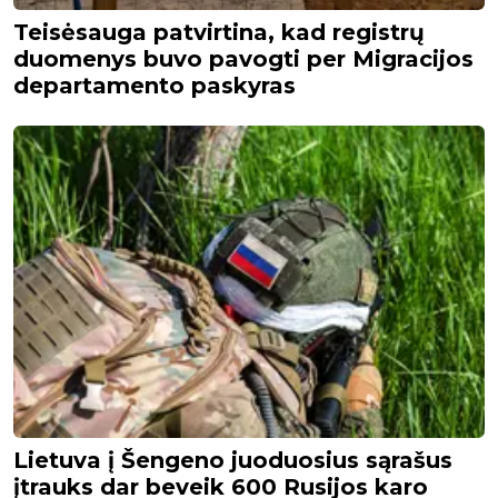
Teisėsauga patvirtina, kad registrų
duomenys buvo pavogti per Migracijos
departamento paskyras
Lietuva į Šengeno juoduosius sąrašus
įtrauks dar beveik 600 Rusijos karo