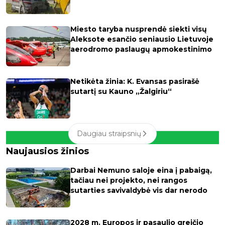
Miesto taryba nusprendė siekti visų
Aleksote esančio seniausio Lietuvoje
aerodromo paslaugų apmokestinimo
Netikėta žinia: K. Evansas pasirašė
sutartį su Kauno „Žalgiriu“
Daugiau straipsnių
Naujausios žinios
Darbai Nemuno saloje eina į pabaigą,
tačiau nei projekto, nei rangos
sutarties savivaldybė vis dar nerodo
2028 m. Europos ir pasaulio greičio