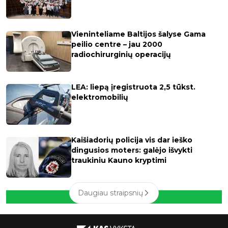
Vieninteliame Baltijos šalyse Gama
peilio centre – jau 2000
radiochirurginių operacijų
LEA: liepą įregistruota 2,5 tūkst.
elektromobilių
Kaišiadorių policija vis dar ieško
dingusios moters: galėjo išvykti
traukiniu Kauno kryptimi
Daugiau straipsnių