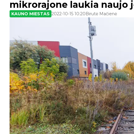
mikrorajone laukia naujo 
KAUNO MIESTAS
2022-10-15 10:20
Birutė Mačienė