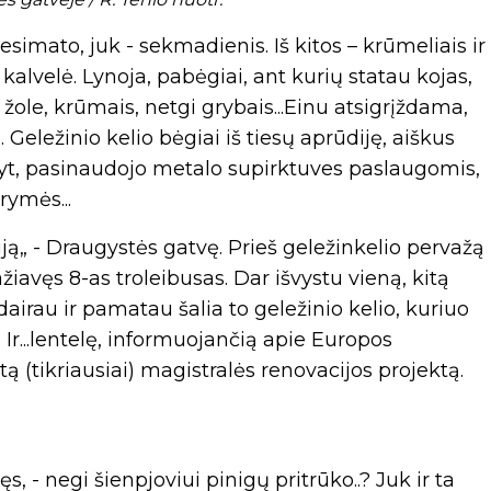
nesimato, juk - sekmadienis. Iš kitos – krūmeliais ir
, kalvelė. Lynoja, pabėgiai, ant kurių statau kojas,
žole, krūmais, netgi grybais...Einu atsigrįždama,
 Geležinio kelio bėgiai iš tiesų aprūdiję, aiškus
tyt, pasinaudojo metalo supirktuves paslaugomis,
rymės...
ciją„ - Draugystės gatvę. Prieš geležinkelio pervažą
žiavęs 8-as troleibusas. Dar išvystu vieną, kitą
dairau ir pamatau šalia to geležinio kelio, kuriuo
 Ir...lentelę, informuojančią apie Europos
 (tikriausiai) magistralės renovacijos projektą.
, - negi šienpjoviui pinigų pritrūko..? Juk ir ta