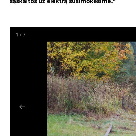
sąskaitos už elektrą susimokėsime.“
1
/
7