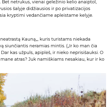
 Bet netrukus, vienai geležinio kelio anaiptol,
usios šalyje didžiausios ir po privatizacijos
tiesia kryptimi vedančiame apleistame kelyje.
„neatrastą Kauną„, kuris turistams niekada
ą siunčiantis neramias mintis. („Ir ko man čia
. Dar kas užpuls, apiplėš, ir nieko neprisišauksi. O
kas mane atras? Juk namiškiams nesakiau, kur ir ko