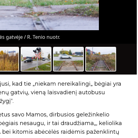
s gatvėje / R. Tenio nuotr.
usi, kad tie „niekam nereikalingi„ bėgiai yra
rėnų gatvių, vieną laisvadienį autobusu
žygį“.
ėtus savo Mamos, dirbusios geležinkelio
ėgiais nesaugu, ir tai draudžiama„, keliolika
bei kitomis abėcėlės raidėmis paženklintų