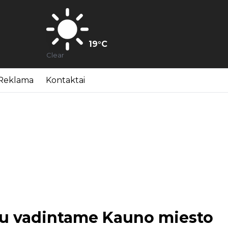
19
°C
Clear
Reklama
Kontaktai
iu vadintame Kauno miesto