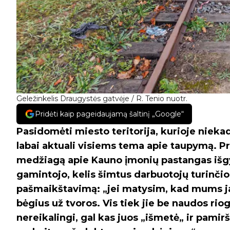
Geležinkelis Draugystės gatvėje / R. Tenio nuotr.
Pridėti kaip pageidaujamą šaltinį „Google“
Pasidomėti miesto teritorija, kurioje nieka
labai aktuali visiems tema apie taupymą. P
medžiagą apie Kauno įmonių pastangas išgyv
gamintojo, kelis šimtus darbuotojų turinčio
pašmaikštavimą: „jei matysim, kad mums jau 
bėgius už tvoros. Vis tiek jie be naudos rio
nereikalingi, gal kas juos „išmetė„ ir pamir