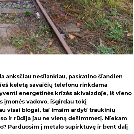
da anksčiau nesilankiau, paskatino šiandien
rieš keletą savaičių telefonu rinkdama
enti energetinės krizės akivaizdoje, iš vieno
s įmonės vadovo, išgirdau tokį
visai blogai, tai imsim ardyti traukinių
gso ir rūdija jau ne vieną dešimtmetį. Niekam
šo? Parduosim į metalo supirktuvę ir bent dalį