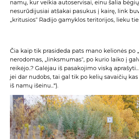
namų, kur veikia autoservisai, einu šalia bėgių.
nesurūdijusiai atšakai pasukus į kairę, link buv
„kritusios“ Radijo gamyklos teritorijos, lieku 
Čia kaip tik prasideda pats mano kelionės po 
nerodomas, „linksmumas“, po kurio laiko į galv
reikėjo..? Galėjau iš pasakojimo viską aprašyti..
jei dar nudobs, tai gal tik po kelių savaičių 
iš namų išeinu...").