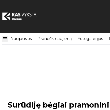
Naujausios
Pranešk naujieną
Fotogalerijos
Surūdiję bėgiai pramonin