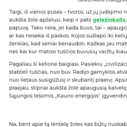
Taigi, iš vienos pusės – tvoros, už jų judėjimo 
aukšta žole apžėlusi, kaip ir pats
geležinkelis
papuvę. Tako nėra, jei kada buvo, tai – apaugo 
ar kas neseka iš paskos. Kojos sušlapo iki kelių.
ženklas, kad seniai benaudoti. Kažkas jau ma
nes kai kur matosi tuščios buvusių varžtų kiau
Pagaliau ši kelionė baigiasi. Pasiekiu „civiliza
stabteli tuščias, nuo buv. Radijo gamyklos atva
nuo lietaus susigūžusį ir skubantį praeivį. Apsi
praėjau, stipriai aukšta žole apaugusią kalvelę.
Sąjungos lėšomis „Kauno energijos“ įgyvendintą
Na, bent apie tą lentelę žoles kas būtų nuskabęs