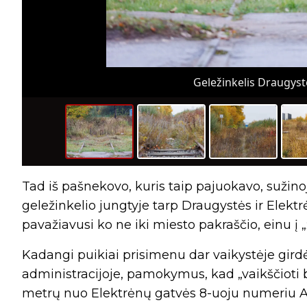
Geležinkelis Draugystė
Tad iš pašnekovo, kuris taip pajuokavo, sužinoj
geležinkelio jungtyje tarp Draugystės ir Elekt
pavažiavusi ko ne iki miesto pakraščio, einu į „
Kadangi puikiai prisimenu dar vaikystėje gird
administracijoje, pamokymus, kad „vaikščioti b
metrų nuo Elektrėnų gatvės 8-uoju numeriu A 