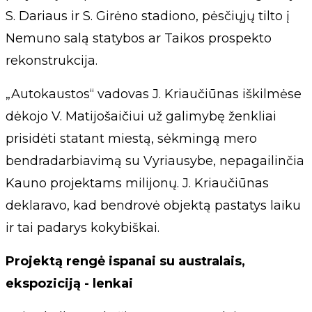
S. Dariaus ir S. Girėno stadiono, pėsčiųjų tilto į
Nemuno salą statybos ar Taikos prospekto
rekonstrukcija.
„Autokaustos“ vadovas J. Kriaučiūnas iškilmėse
dėkojo V. Matijošaičiui už galimybę ženkliai
prisidėti statant miestą, sėkmingą mero
bendradarbiavimą su Vyriausybe, nepagailinčia
Kauno projektams milijonų. J. Kriaučiūnas
deklaravo, kad bendrovė objektą pastatys laiku
ir tai padarys kokybiškai.
Projektą rengė ispanai su australais,
ekspoziciją - lenkai