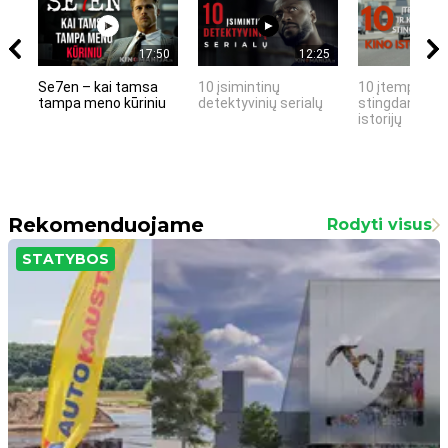
17:50
12:25
Se7en – kai tamsa
10 įsimintinų
10 įtemptų, k
tampa meno kūriniu
detektyvinių serialų
stingdančių k
istorijų
Rekomenduojame
Rodyti visus
STATYBOS