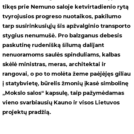
tikęs prie Nemuno saloje ketvirtadienio rytą
tvyrojusios progreso nuotaikos, pakilumo
tarp susirinkusiųjų šis apžvalginio transporto
stygius nenumušė. Pro balzganus debesis
paskutinę rudenišką šilumą dalijant
nenuoramoms saulės spinduliams, kalbas
skėlė ministras, meras, architektai ir
rangovai, o po to molėta žeme paėjėjęs giliau
į statybvietę, būrelis žmonių įkasė simbolinę
„Mokslo salos“ kapsulę, taip pažymėdamas
vieno svarbiausių Kauno ir visos Lietuvos
projektų pradžią.