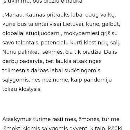
įsitikinimu, bus didžiulė trauka.
„Manau, Kaunas pritrauks labai daug vaikų,
kurie bus talentai visai Lietuvai, kurie, galbūt,
globaliai studijuodami, mokydamiesi grįš su
savo talentais, potencialu kurti klestinčią šalį.
Noriu palinkėti sėkmės, čia tik pradžia. Dalis
darbų padaryta, bet laukia atsakingas
tolimesnis darbas labai sudėtingomis
sąlygomis, nes nežinome, kaip pandemija
toliau klostysis.
Atsakymus turime rasti mes, žmonės, turime
išmokti šiomis sąlygomis gyventi kitaip, iššūkį