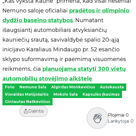
„Kas vyksta Kaune“ primena, kad visai neseniai
Nemuno saloje oficialiai
pradėtos ir olimpinio
dydžio baseino statybos
. Numatant
išaugsiantį automobiliais atvyksiančių
kauniečių srautą, savivaldybė spalio 20-ąją
inicijavo Karaliaus Mindaugo pr. 52 esančio
sklypo suformavimą ir paėmimą visuomenės
reikmėms, čia
planuojama statyti 300 vietų
automobilių stovėjimo aikštelę
.
Foto
Nemuno Sala
Algirdas Monkevičius
Autokausta
Visvaldas Matijošaitis
Mokslo Sala
Kapsulės Įkasimas
Gintautas Natkevičius
Dalintis
Plojimai
0
Lankytojai
0