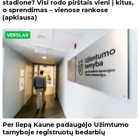
stadione? Visi rodo pirštais vieni į kitus,
o sprendimas – vienose rankose
(apklausa)
VERSLAS
Per liepą Kaune padaugėjo Užimtumo
tarnyboje registruotų bedarbių