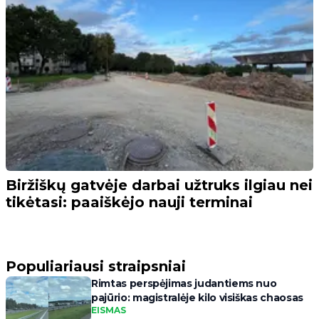
Biržiškų gatvėje darbai užtruks ilgiau nei
tikėtasi: paaiškėjo nauji terminai
Populiariausi straipsniai
Rimtas perspėjimas judantiems nuo
pajūrio: magistralėje kilo visiškas chaosas
EISMAS