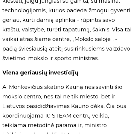
klestėti, jeigu jungiasi su gamta, su mašina,
technologijomis, kurios padeda žmogui gyventi
geriau, kurti darnią aplinką - rūpintis savo
kraštu, valstybe, turėti tapatumą, šaknis. Visa tai
vaikai atras šiame centre, „Mokslo saloje“, -
pačią šviesiausią ateitį susirinkusiems vaizdavo
švietimo, mokslo ir sporto ministras.
Viena geriausių investicijų
A. Monkevičius skatino Kauną nesisavinti šio
mokslo centro, nes tai ne tik miesto, bet ir
Lietuvos pasididžiavimas Kauno dėka. Čia bus
koordinuojama 10 STEAM centrų veikla,
teikiama metodinė parama ir, ministro