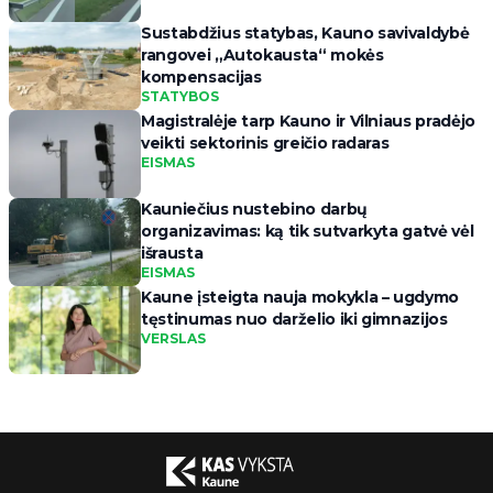
Sustabdžius statybas, Kauno savivaldybė
rangovei „Autokausta“ mokės
kompensacijas
STATYBOS
Magistralėje tarp Kauno ir Vilniaus pradėjo
veikti sektorinis greičio radaras
EISMAS
Kauniečius nustebino darbų
organizavimas: ką tik sutvarkyta gatvė vėl
išrausta
EISMAS
Kaune įsteigta nauja mokykla – ugdymo
tęstinumas nuo darželio iki gimnazijos
VERSLAS