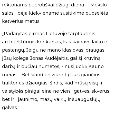
rektoriams beprotiškai džiugi diena - „Mokslo
salos“ idėja kiekviename susitikime puoselėta
ketverius metus.
„Padarytas pirmas Lietuvoje tarptautinis
architektūrinis konkursas, kas kainavo laiko ir
pastangų. Jeigu ne mano klasiokas, draugas,
jūsų kolega Jonas Audėjaitis, gal šį kruviną
darbą ir būčiau numetęs, - nusijuokė Kauno
meras. - Bet šiandien žiūrint į burzgiančius
traktorius džiaugiasi širdis, kad mūsų visų ir
valstybės pinigai eina ne vien į gatves, skverus,
bet ir į jaunimo, mažų vaikų ir suaugusiųjų
galvas.“