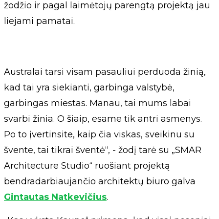
žodžio ir pagal laimėtojų parengtą projektą jau
liejami pamatai.
Australai tarsi visam pasauliui perduoda žinią,
kad tai yra siekianti, garbinga valstybė,
garbingas miestas. Manau, tai mums labai
svarbi žinia. O šiaip, esame tik antri asmenys.
Po to įvertinsite, kaip čia viskas, sveikinu su
švente, tai tikrai šventė“, - žodį tarė su „SMAR
Architecture Studio“ ruošiant projektą
bendradarbiaujančio architektų biuro galva
Gintautas Natkevičius
.