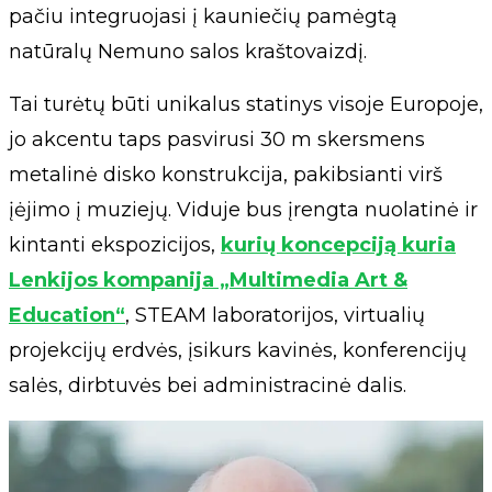
pačiu integruojasi į kauniečių pamėgtą
natūralų Nemuno salos kraštovaizdį.
Tai turėtų būti unikalus statinys visoje Europoje,
jo akcentu taps pasvirusi 30 m skersmens
metalinė disko konstrukcija, pakibsianti virš
įėjimo į muziejų. Viduje bus įrengta nuolatinė ir
kintanti ekspozicijos,
kurių koncepciją kuria
Lenkijos kompanija „Multimedia Art &
Education“
, STEAM laboratorijos, virtualių
projekcijų erdvės, įsikurs kavinės, konferencijų
salės, dirbtuvės bei administracinė dalis.