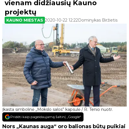
vienam didžiausių Kauno
projektų
KAUNO MIESTAS
2020-10-22 12:22
Dominykas Biržietis
Įkasta simbolinė „Mokslo salos” kapsulė / R. Tenio nuotr.
Pridėti kaip pageidaujamą šaltinį „Google“
Nors „Kaunas auga“ oro balionas būtų puikiai