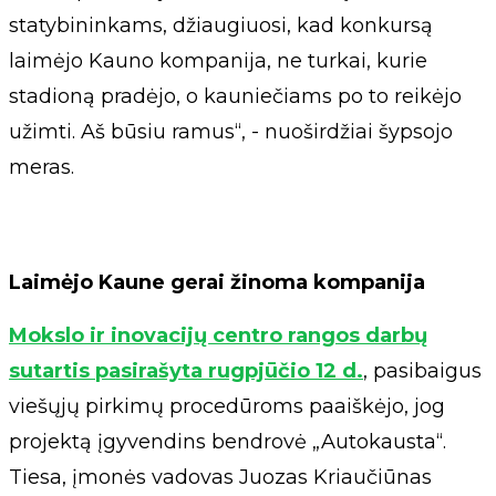
statybininkams, džiaugiuosi, kad konkursą
laimėjo Kauno kompanija, ne turkai, kurie
stadioną pradėjo, o kauniečiams po to reikėjo
užimti. Aš būsiu ramus“, - nuoširdžiai šypsojo
meras.
Laimėjo Kaune gerai žinoma kompanija
Mokslo ir inovacijų centro rangos darbų
sutartis pasirašyta rugpjūčio 12 d.
, pasibaigus
viešųjų pirkimų procedūroms paaiškėjo, jog
projektą įgyvendins bendrovė „Autokausta“.
Tiesa, įmonės vadovas Juozas Kriaučiūnas