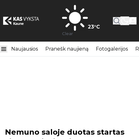
23
°C
Clear
Naujausios
Pranešk naujieną
Fotogalerijos
R
Nemuno saloje duotas startas