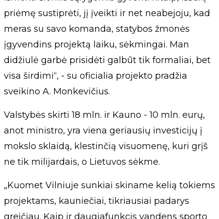
priėmę sustiprėti, jį įveikti ir net neabejoju, kad
meras su savo komanda, statybos žmonės
įgyvendins projektą laiku, sėkmingai. Man
didžiulė garbė prisidėti galbūt tik formaliai, bet
visa širdimi“, - su oficialia projekto pradžia
sveikino A. Monkevičius.
Valstybės skirti 18 mln. ir Kauno - 10 mln. eurų,
anot ministro, yra viena geriausių investicijų į
mokslo sklaidą, klestinčią visuomenę, kuri grįš
ne tik milijardais, o Lietuvos sėkme.
„Kuomet Vilniuje sunkiai skiname kelią tokiems
projektams, kauniečiai, tikriausiai padarys
greičiau. Kaip ir daugiafunkcis vandens sporto