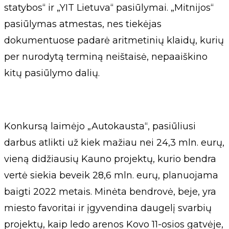
statybos“ ir „YIT Lietuva“ pasiūlymai. „Mitnijos“
pasiūlymas atmestas, nes tiekėjas
dokumentuose padarė aritmetinių klaidų, kurių
per nurodytą terminą neištaisė, nepaaiškino
kitų pasiūlymo dalių.
Konkursą laimėjo „Autokausta“, pasiūliusi
darbus atlikti už kiek mažiau nei 24,3 mln. eurų,
vieną didžiausių Kauno projektų, kurio bendra
vertė siekia beveik 28,6 mln. eurų, planuojama
baigti 2022 metais. Minėta bendrovė, beje, yra
miesto favoritai ir įgyvendina daugelį svarbių
projektų, kaip ledo arenos Kovo 11-osios gatvėje,