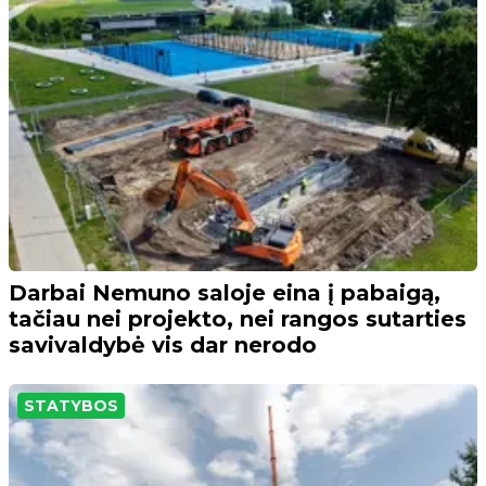
Darbai Nemuno saloje eina į pabaigą,
tačiau nei projekto, nei rangos sutarties
savivaldybė vis dar nerodo
STATYBOS