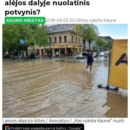
alėjos dalyje nuolatinis
potvynis?
KAUNO MIESTAS
2018-06-03 20:29
Kas vyksta Kaune
Laisvės alėja po liūtes / Asociatyvi / „Kas vyksta Kaune” nuotr.
Pridėti kaip pageidaujamą šaltinį „Google“