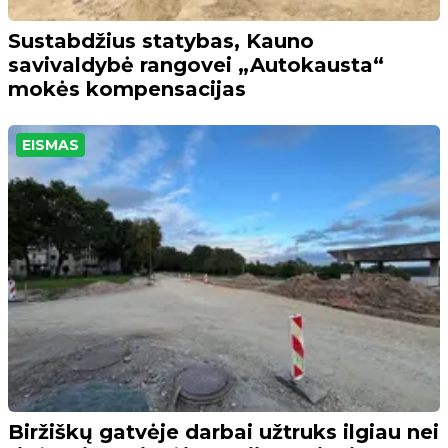
Sustabdžius statybas, Kauno
savivaldybė rangovei „Autokausta“
mokės kompensacijas
EISMAS
Biržiškų gatvėje darbai užtruks ilgiau nei