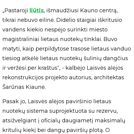
„Pastaroji
liūtis
, išmaudžiusi Kauno centrą,
tikrai nebuvo eilinė. Didelio staigiai iškritusio
vandens kiekio nespėjo surinkti miesto
magistraliniai lietaus nuotekų tinklai. Buvo
matyti, kaip perpildytose trasose lietaus vanduo
tiesiog atkėlė lietaus nuotekų šulinių dangčius
ir veržėsi per kraštus“, - kalbėjo Laisvės alėjos
rekonstrukcijos projekto autorius, architektas
Šarūnas Kiaunė.
Pasak jo, Laisvės alėjos paviršinio lietaus
nuotekų sistema suprojektuota su rezervu,
atsižvelgiant į oficialų daugiametį maksimalų
kritulių kiekį bei dangų paviršių plotą. O