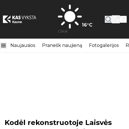
16
°C
Clear
Naujausios
Pranešk naujieną
Fotogalerijos
R
Kodėl rekonstruotoje Laisvės