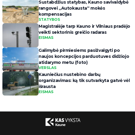
Sustabdžius statybas, Kauno savivaldybė
rangovei „Autokausta“ mokės
kompensacijas
STATYBOS
Magistralėje tarp Kauno ir Vilniaus pradėjo
veikti sektorinis greičio radaras
EISMAS
Galimybė pirmiesiems pasižvalgyti po
naujos koncepcijos parduotuves didžiojo
atidarymo metu (foto)
VERSLAS
Kauniečius nustebino darbų
organizavimas: ką tik sutvarkyta gatvė vėl
išrausta
EISMAS