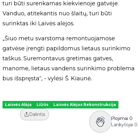
turi būti surenkamas kiekvienoje gatvėje.
Vanduo, atitekantis nuo šlaitų, turi būti
surinktas iki Laivės alėjos.
„Šiuo metu svarstoma remontuojamose
gatvėse įrengti papildomus lietaus surinkimo
taškus. Suremontavus gretimas gatves,
manome, lietaus vandens surinkimo problema
bus išspręsta“, - vylėsi Š. Kiaunė.
Laisvės Alėja
Liūtis
Laisvės Alėjos Rekonstrukcija
Dalintis
Plojimai
0
Lankytojai
0