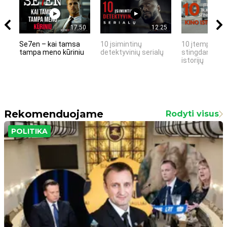
17:50
12:25
Se7en – kai tamsa
10 įsimintinų
10 įtemptų, k
tampa meno kūriniu
detektyvinių serialų
stingdančių k
istorijų
Rekomenduojame
Rodyti visus
POLITIKA