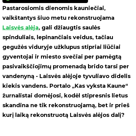
Pastarosiomis dienomis kauniečiai,
vaikštantys šiuo metu rekonstruojama
Laisvės alėja
, gali džiaugtis saulės
spinduliais, lepinančiais veidus, tačiau
gegužės viduryje užklupus stipriai liūčiai
gyventojai ir miesto svečiai per pamėgtą
pasivaikščiojimų promenadą brido tarsi per
vandenyną - Laisvės alėjoje tyvuliavo didelis
kiekis vandens. Portalo „Kas vyksta Kaune“
žurnalistai domėjosi, kodėl stipresnis lietus
skandina ne tik rekonstruojamą, bet ir prieš
kurį laiką rekonstruotą Laisvės alėjos dalį?