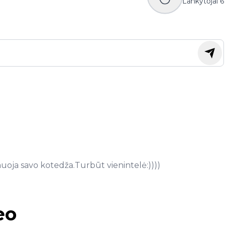
Lankytojai
6
uoja savo kotedža.Turbūt vienintelė:))))
eo