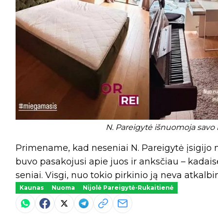
N. Pareigytė išnuomoja savo k
Primename, kad neseniai N. Pareigytė įsigijo n
buvo pasakojusi apie juos ir anksčiau – kadaise 
seniai. Visgi, nuo tokio pirkinio ją neva atkalbi
Kaunas
Nuoma
Nijolė Pareigytė-Rukaitienė