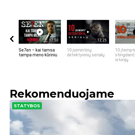
17:50
12:25
Se7en – kai tamsa
10 įsimintinų
10 įtemptų
tampa meno kūriniu
detektyvinių serialų
stingdanči
istorijų
Rekomenduojame
STATYBOS