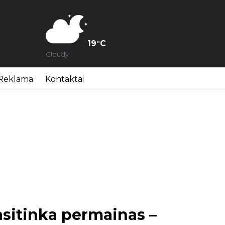
19
°C
Cloudy
Reklama
Kontaktai
asitinka permainas –