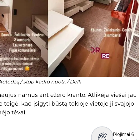
otedžą / stop kadro nuotr. / Delfi
aujus namus ant ežero kranto. Atlikėja viešai jau
teigė, kad įsigyti būstą tokioje vietoje ji svajojo
nėjo tėvai.
Plojimai
6