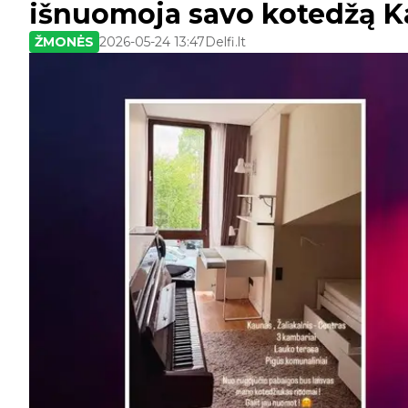
išnuomoja savo kotedžą 
ŽMONĖS
2026-05-24 13:47
Delfi.lt