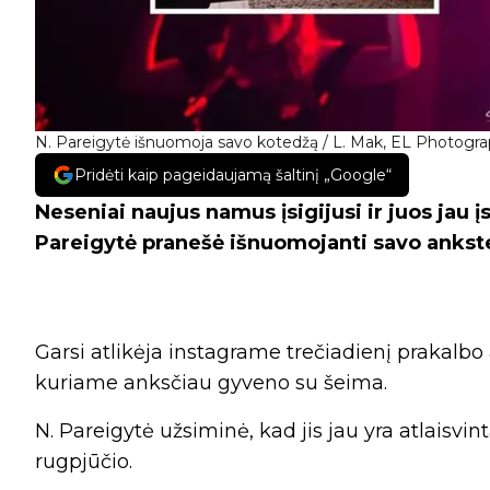
N. Pareigytė išnuomoja savo kotedžą / L. Mak, EL Photograph
Pridėti kaip pageidaujamą šaltinį „Google“
Neseniai naujus namus įsigijusi ir juos jau į
Pareigytė pranešė išnuomojanti savo ankst
Garsi atlikėja instagrame trečiadienį prakal
kuriame anksčiau gyveno su šeima.
N. Pareigytė užsiminė, kad jis jau yra atlaisvin
rugpjūčio.