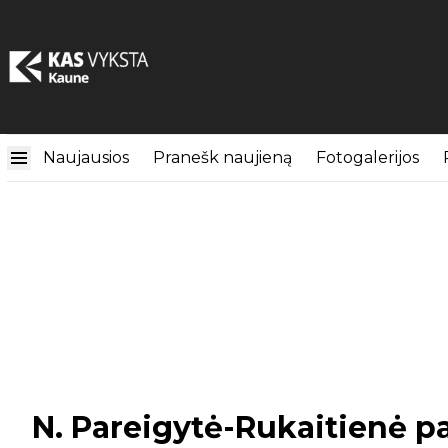
Naujausios
Pranešk naujieną
Fotogalerijos
N. Pareigytė-Rukaitienė p