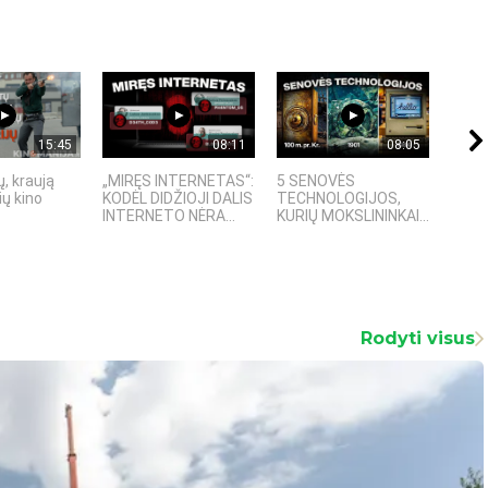
15:45
08:11
08:05
, kraują
„MIRĘS INTERNETAS“:
5 SENOVĖS
„Sost
ų kino
KODĖL DIDŽIOJI DALIS
TECHNOLOGIJOS,
įspū
INTERNETO NĖRA...
KURIŲ MOKSLININKAI...
fanta
Rodyti visus