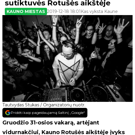
sutiktuvės Rotušės aikštėje
KAUNO MIESTAS
2019-12-18 18:01
Kas vyksta Kaune
Tautvydas Stukas / Organizatorių nuotr.
Pridėti kaip pageidaujamą šaltinį „Google“
Gruodžio 31-osios vakarą, artėjant
vidurnakčiui, Kauno Rotušės aikštėje įvyks