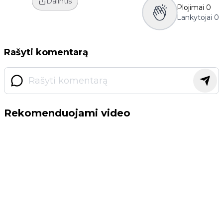
Dalintis
Plojimai
0
Lankytojai
0
Rašyti komentarą
Rekomenduojami video