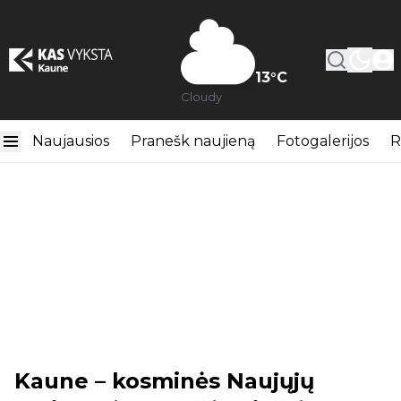
13
°C
Cloudy
Naujausios
Pranešk naujieną
Fotogalerijos
R
Kaune – kosminės Naujųjų