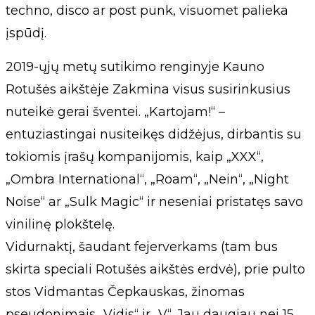
techno, disco ar post punk, visuomet palieka
įspūdį.
2019-ųjų metų sutikimo renginyje Kauno
Rotušės aikštėje Zakmina visus susirinkusius
nuteikė gerai šventei. „Kartojam!“ –
entuziastingai nusiteikęs didžėjus, dirbantis su
tokiomis įrašų kompanijomis, kaip „XXX“,
„Ombra International“, „Roam“, „Nein“, „Night
Noise“ ar „Sulk Magic“ ir neseniai pristatęs savo
vinilinę plokštelę.
Vidurnaktį, šaudant fejerverkams (tam bus
skirta speciali Rotušės aikštės erdvė), prie pulto
stos Vidmantas Čepkauskas, žinomas
pseudonimais „Vidis“ ir „V“. Jau daugiau nei 15