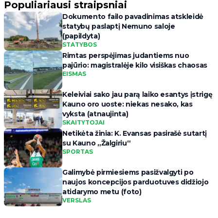
Populiariausi straipsniai
Dokumento failo pavadinimas atskleidė
statybų paslaptį Nemuno saloje
(papildyta)
STATYBOS
Rimtas perspėjimas judantiems nuo
pajūrio: magistralėje kilo visiškas chaosas
EISMAS
Keleiviai sako jau parą laiko esantys įstrigę
Kauno oro uoste: niekas nesako, kas
vyksta (atnaujinta)
SKAITYTOJAI
Netikėta žinia: K. Evansas pasirašė sutartį
su Kauno „Žalgiriu“
SPORTAS
Galimybė pirmiesiems pasižvalgyti po
naujos koncepcijos parduotuves didžiojo
atidarymo metu (foto)
VERSLAS