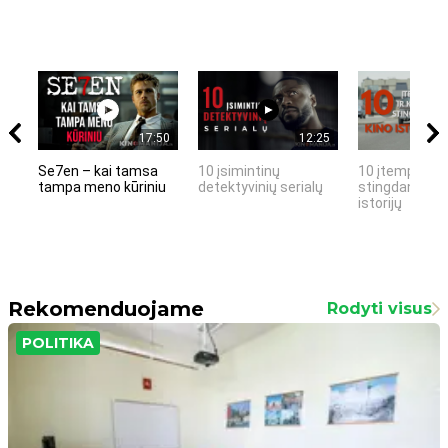
17:50
12:25
Se7en – kai tamsa
10 įsimintinų
10 įtemptų, k
tampa meno kūriniu
detektyvinių serialų
stingdančių k
istorijų
Rekomenduojame
Rodyti visus
POLITIKA