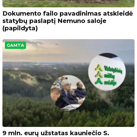
Dokumento failo pavadinimas atskleidė
statybų paslaptį Nemuno saloje
(papildyta)
GAMTA
9 mln. eurų užstatas kauniečio S.