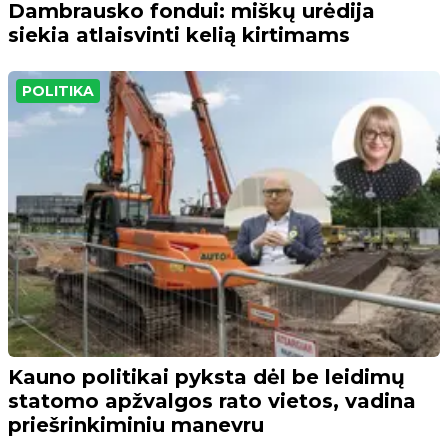
Dambrausko fondui: miškų urėdija
siekia atlaisvinti kelią kirtimams
POLITIKA
Kauno politikai pyksta dėl be leidimų
statomo apžvalgos rato vietos, vadina
priešrinkiminiu manevru