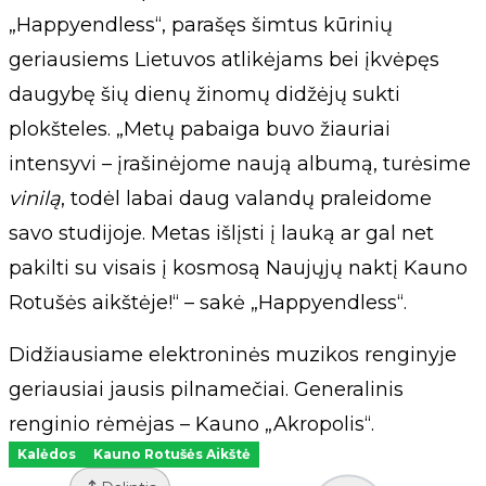
„Happyendless“, parašęs šimtus kūrinių
geriausiems Lietuvos atlikėjams bei įkvėpęs
daugybę šių dienų žinomų didžėjų sukti
plokšteles. „Metų pabaiga buvo žiauriai
intensyvi – įrašinėjome naują albumą, turėsime
vinilą
, todėl labai daug valandų praleidome
savo studijoje. Metas išlįsti į lauką ar gal net
pakilti su visais į kosmosą Naujųjų naktį Kauno
Rotušės aikštėje!“ – sakė „Happyendless“.
Didžiausiame elektroninės muzikos renginyje
geriausiai jausis pilnamečiai. Generalinis
renginio rėmėjas – Kauno „Akropolis“.
Kalėdos
Kauno Rotušės Aikštė