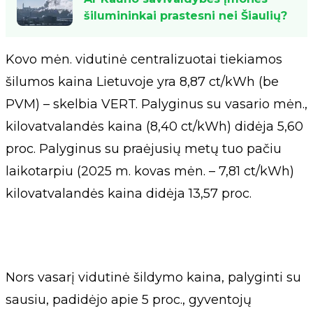
šilumininkai prastesni nei Šiaulių?
Kovo mėn. vidutinė centralizuotai tiekiamos
šilumos kaina Lietuvoje yra 8,87 ct/kWh (be
PVM) – skelbia VERT. Palyginus su vasario mėn.,
kilovatvalandės kaina (8,40 ct/kWh) didėja 5,60
proc. Palyginus su praėjusių metų tuo pačiu
laikotarpiu (2025 m. kovas mėn. – 7,81 ct/kWh)
kilovatvalandės kaina didėja 13,57 proc.
Nors vasarį vidutinė šildymo kaina, palyginti su
sausiu, padidėjo apie 5 proc., gyventojų