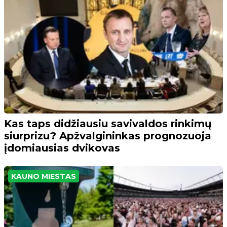
Kas taps didžiausiu savivaldos rinkimų
siurprizu? Apžvalgininkas prognozuoja
įdomiausias dvikovas
KAUNO MIESTAS