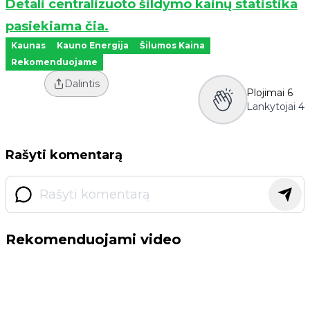
Detali centralizuoto šildymo kainų statistika
pasiekiama čia.
Kaunas
Kauno Energija
Šilumos Kaina
Rekomenduojame
Dalintis
Plojimai
6
Lankytojai
4
Rašyti komentarą
Rekomenduojami video