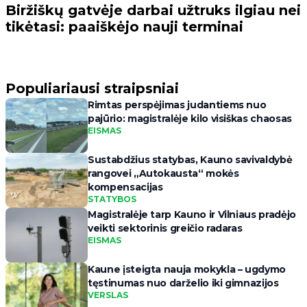
Biržiškų gatvėje darbai užtruks ilgiau nei
tikėtasi: paaiškėjo nauji terminai
Populiariausi straipsniai
Rimtas perspėjimas judantiems nuo
pajūrio: magistralėje kilo visiškas chaosas
EISMAS
Sustabdžius statybas, Kauno savivaldybė
rangovei „Autokausta“ mokės
kompensacijas
STATYBOS
Magistralėje tarp Kauno ir Vilniaus pradėjo
veikti sektorinis greičio radaras
EISMAS
Kaune įsteigta nauja mokykla – ugdymo
tęstinumas nuo darželio iki gimnazijos
VERSLAS