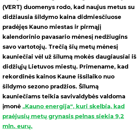
(VERT) duomenys rodo, kad naujus metus su
didžiausia šildymo kaina didmiesčiuose
pradėjęs Kauno miestas ir pirmąjį
kalendorinio pavasario mėnesį nedžiugins
savo vartotojų. Trečią šių metų mėnesį
kauniečiai vėl už šilumą mokės daugiausiai iš
didžiųjų Lietuvos miestų. Primename, kad
rekordinės kainos Kaune išsilaiko nuo
šildymo sezono pradžios. Šilumą
kauniečiams teikia savivaldybės valdoma
įmonė
„Kauno energija“, kuri skelbia, kad
praėjusių metų grynasis pelnas siekia 9,2
mln. eurų.