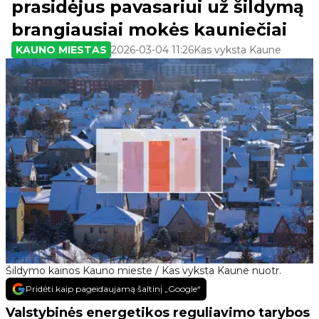
prasidėjus pavasariui už šildymą
brangiausiai mokės kauniečiai
KAUNO MIESTAS
2026-03-04 11:26
Kas vyksta Kaune
Šildymo kainos Kauno mieste / Kas vyksta Kaune nuotr.
Pridėti kaip pageidaujamą šaltinį „Google“
Valstybinės energetikos reguliavimo tarybos