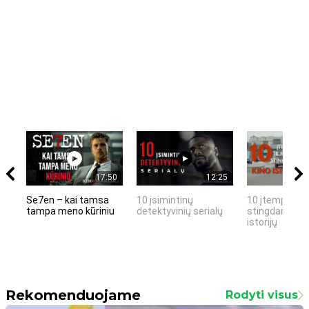
17:50
12:25
Se7en – kai tamsa
10 įsimintinų
10 įtemptų, k
tampa meno kūriniu
detektyvinių serialų
stingdančių k
istorijų
Rekomenduojame
Rodyti visus