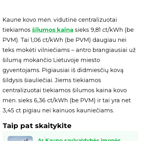
Kaune kovo mėn. vidutinė centralizuotai
tiekiamos
šilumos kaina
sieks 9,81 ct/kWh (be
PVM). Tai 1,06 ct/kWh (be PVM) daugiau nei
teks mokėti vilniečiams – antro brangiausiai už
šilumą mokančio Lietuvoje miesto
gyventojams. Pigiausiai iš didmiesčių kovą
šildysis šiauliečiai. Jiems tiekiamos
centralizuotai tiekiamos šilumos kaina kovo
mėn. sieks 6,36 ct/kWh (be PVM) ir tai yra net
3,45 ct pigiau nei kainuos kauniečiams.
Taip pat skaitykite
Ar Kauno savivaldybės įmonės