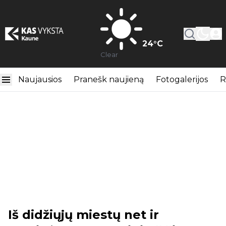
24
°C
Clear
Naujausios
Pranešk naujieną
Fotogalerijos
R
Iš didžiųjų miestų net ir