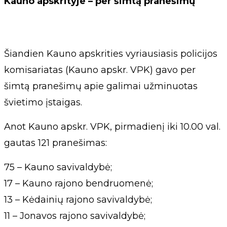
Kauno apskrityje – per šimtą pranešimų
Šiandien Kauno apskrities vyriausiasis policijos
komisariatas (Kauno apskr. VPK) gavo per
šimtą pranešimų apie galimai užminuotas
švietimo įstaigas.
Anot Kauno apskr. VPK, pirmadienį iki 10.00 val.
gautas 121 pranešimas:
75 – Kauno savivaldybė;
17 – Kauno rajono bendruomenė;
13 – Kėdainių rajono savivaldybė;
11 – Jonavos rajono savivaldybė;