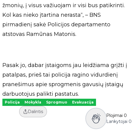
žmonių, į visus važiuojam ir visi bus patikrinti.
Kol kas nieko įtartina nerasta“, – BNS
pirmadienį sakė Policijos departamento
atstovas Ramūnas Matonis.
Pasak jo, dabar įstaigoms jau leidžiama grįžti į
patalpas, prieš tai policija ragino vidurdienį
pranešimus apie sprogmenis gavusių įstaigų
darbuotojus palikti pastatus.
Policija
Mokykla
Sprogmuo
Evakuacija
Dalintis
Plojimai
0
Lankytojai
0