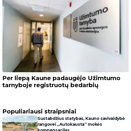
Per liepą Kaune padaugėjo Užimtumo
tarnyboje registruotų bedarbių
Populiariausi straipsniai
Sustabdžius statybas, Kauno savivaldybė
rangovei „Autokausta“ mokės
kompensacijas