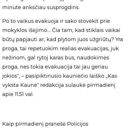
minute anksčiau susprogdins.
Po to vaikus evakuoja ir sako stovėkit prie
mokyklos išėjimo.... Čia tam, kad stiklais vaikai
būtų papjauti ar, kad plytom juos užgriūtų? Yra
proga, tai repetuokim realias evakuacijas, juk
nežinom, gal rytoj karas bus, naudokimės
proga, nes tokia evakuacija tai jau geriau
jokios“, – pasipiktinusio kauniečio laiško „Kas
vyksta Kaune“ redakcija sulaukė pirmadienį
apie 11.51 val.
Kaip pirmadienį pranešė Policijos