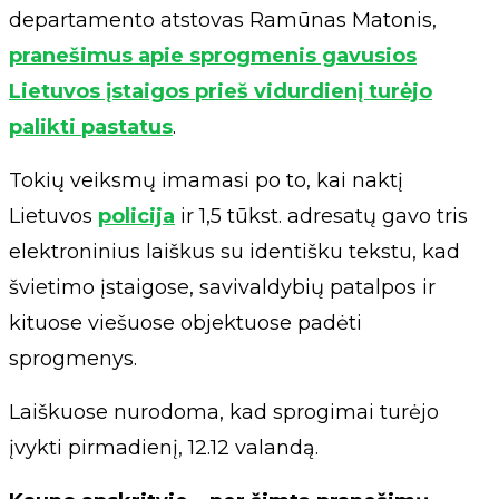
departamento atstovas Ramūnas Matonis,
pranešimus apie sprogmenis gavusios
Lietuvos įstaigos prieš vidurdienį turėjo
palikti pastatus
.
Tokių veiksmų imamasi po to, kai naktį
Lietuvos
policija
ir 1,5 tūkst. adresatų gavo tris
elektroninius laiškus su identišku tekstu, kad
švietimo įstaigose, savivaldybių patalpos ir
kituose viešuose objektuose padėti
sprogmenys.
Laiškuose nurodoma, kad sprogimai turėjo
įvykti pirmadienį, 12.12 valandą.