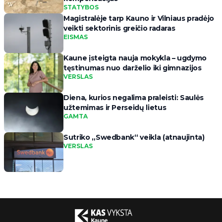
STATYBOS
Magistralėje tarp Kauno ir Vilniaus pradėjo
veikti sektorinis greičio radaras
EISMAS
Kaune įsteigta nauja mokykla – ugdymo
tęstinumas nuo darželio iki gimnazijos
VERSLAS
Diena, kurios negalima praleisti: Saulės
užtemimas ir Perseidų lietus
GAMTA
Sutriko „Swedbank“ veikla (atnaujinta)
VERSLAS