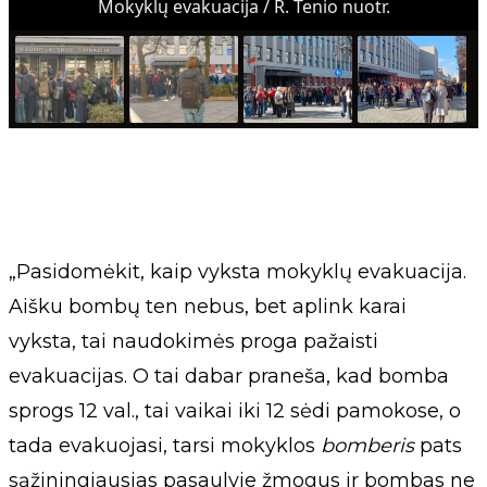
Mokyklų evakuacija / R. Tenio nuotr.
„Pasidomėkit, kaip vyksta mokyklų evakuacija.
Aišku bombų ten nebus, bet aplink karai
vyksta, tai naudokimės proga pažaisti
evakuacijas. O tai dabar praneša, kad bomba
sprogs 12 val., tai vaikai iki 12 sėdi pamokose, o
tada evakuojasi, tarsi mokyklos
bomberis
pats
sąžiningiausias pasaulyje žmogus ir bombas ne