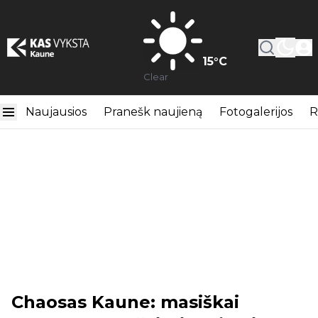
15
°C
Clear
Naujausios
Pranešk naujieną
Fotogalerijos
R
Chaosas Kaune: masiškai