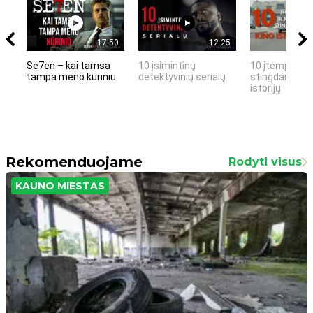
17:50
12:25
Se7en – kai tamsa
10 įsimintinų
10 įtemptų, k
tampa meno kūriniu
detektyvinių serialų
stingdančių k
istorijų
Rekomenduojame
Rodyti visus
KAUNO MIESTAS