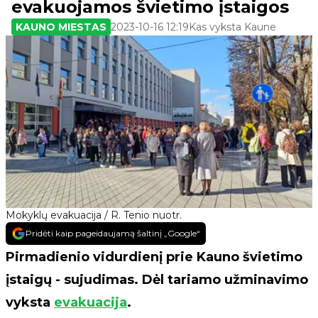
evakuojamos švietimo įstaigos
KAUNO MIESTAS
2023-10-16 12:19
Kas vyksta Kaune
Mokyklų evakuacija / R. Tenio nuotr.
Pridėti kaip pageidaujamą šaltinį „Google“
Pirmadienio vidurdienį prie Kauno švietimo
įstaigų - sujudimas. Dėl tariamo užminavimo
vyksta
evakuacija
.