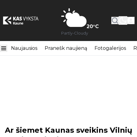
20
°C
Partly-Cloudy
Naujausios
Pranešk naujieną
Fotogalerijos
R
Ar šiemet Kaunas sveikins Vilnių