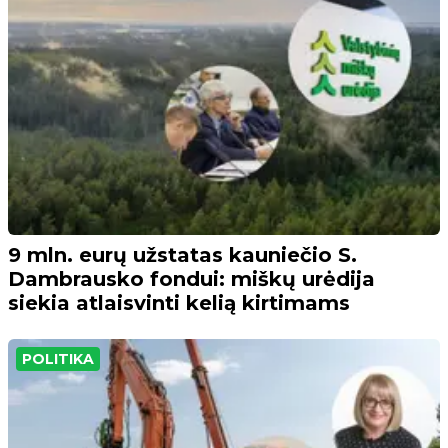
9 mln. eurų užstatas kauniečio S.
Dambrausko fondui: miškų urėdija
siekia atlaisvinti kelią kirtimams
POLITIKA