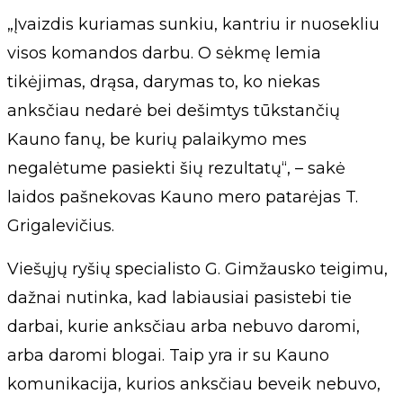
„Įvaizdis kuriamas sunkiu, kantriu ir nuosekliu
visos komandos darbu. O sėkmę lemia
tikėjimas, drąsa, darymas to, ko niekas
anksčiau nedarė bei dešimtys tūkstančių
Kauno fanų, be kurių palaikymo mes
negalėtume pasiekti šių rezultatų“, – sakė
laidos pašnekovas Kauno mero patarėjas T.
Grigalevičius.
Viešųjų ryšių specialisto G. Gimžausko teigimu,
dažnai nutinka, kad labiausiai pasistebi tie
darbai, kurie anksčiau arba nebuvo daromi,
arba daromi blogai. Taip yra ir su Kauno
komunikacija, kurios anksčiau beveik nebuvo,