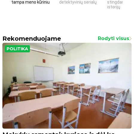
tampa meno kūriniu
detektyvinių serialų
stingdančių k
istorijų
Rekomenduojame
Rodyti visus
POLITIKA