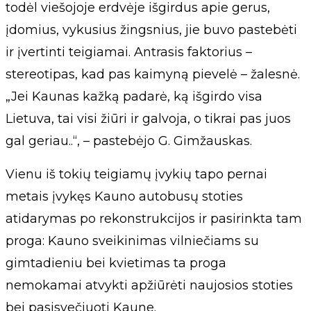
todėl viešojoje erdvėje išgirdus apie gerus,
įdomius, vykusius žingsnius, jie buvo pastebėti
ir įvertinti teigiamai. Antrasis faktorius –
stereotipas, kad pas kaimyną pievelė – žalesnė.
„Jei Kaunas kažką padarė, ką išgirdo visa
Lietuva, tai visi žiūri ir galvoja, o tikrai pas juos
gal geriau..“, – pastebėjo G. Gimžauskas.
Vienu iš tokių teigiamų įvykių tapo pernai
metais įvykęs Kauno autobusų stoties
atidarymas po rekonstrukcijos ir pasirinkta tam
proga: Kauno sveikinimas vilniečiams su
gimtadieniu bei kvietimas ta proga
nemokamai atvykti apžiūrėti naujosios stoties
bei pasisvečiuoti Kaune.