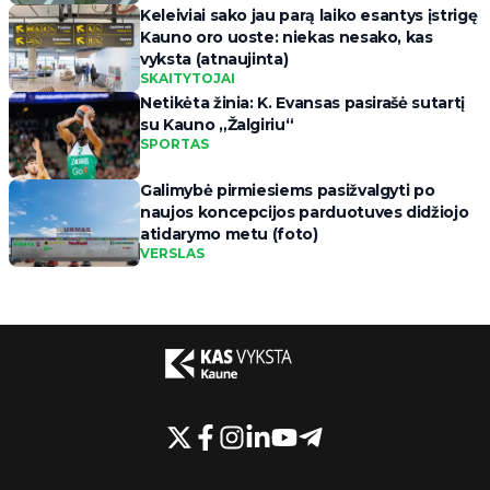
Keleiviai sako jau parą laiko esantys įstrigę
Kauno oro uoste: niekas nesako, kas
vyksta (atnaujinta)
SKAITYTOJAI
Netikėta žinia: K. Evansas pasirašė sutartį
su Kauno „Žalgiriu“
SPORTAS
Galimybė pirmiesiems pasižvalgyti po
naujos koncepcijos parduotuves didžiojo
atidarymo metu (foto)
VERSLAS