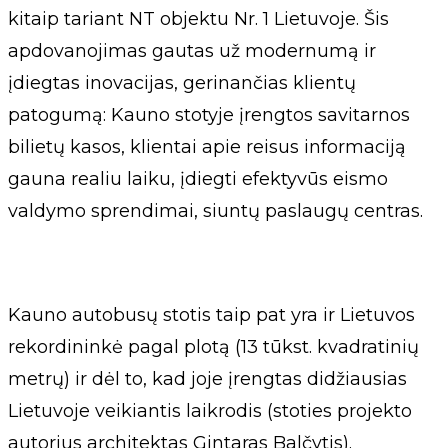
kitaip tariant NT objektu Nr. 1 Lietuvoje. Šis
apdovanojimas gautas už modernumą ir
įdiegtas inovacijas, gerinančias klientų
patogumą: Kauno stotyje įrengtos savitarnos
bilietų kasos, klientai apie reisus informaciją
gauna realiu laiku, įdiegti efektyvūs eismo
valdymo sprendimai, siuntų paslaugų centras.
Kauno autobusų stotis taip pat yra ir Lietuvos
rekordininkė pagal plotą (13 tūkst. kvadratinių
metrų) ir dėl to, kad joje įrengtas didžiausias
Lietuvoje veikiantis laikrodis (stoties projekto
autorius architektas Gintaras Balčytis).