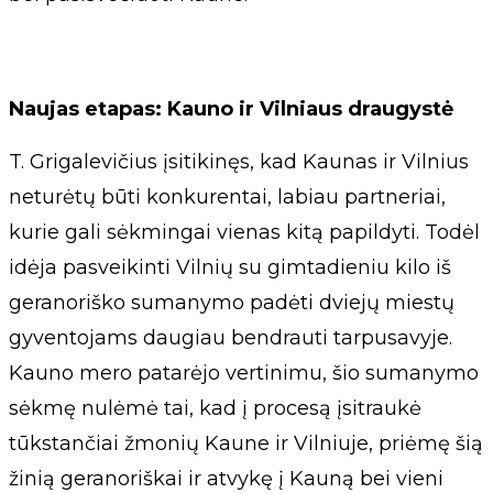
Naujas etapas: Kauno ir Vilniaus draugystė
T. Grigalevičius įsitikinęs, kad Kaunas ir Vilnius
neturėtų būti konkurentai, labiau partneriai,
kurie gali sėkmingai vienas kitą papildyti. Todėl
idėja pasveikinti Vilnių su gimtadieniu kilo iš
geranoriško sumanymo padėti dviejų miestų
gyventojams daugiau bendrauti tarpusavyje.
Kauno mero patarėjo vertinimu, šio sumanymo
sėkmę nulėmė tai, kad į procesą įsitraukė
tūkstančiai žmonių Kaune ir Vilniuje, priėmę šią
žinią geranoriškai ir atvykę į Kauną bei vieni