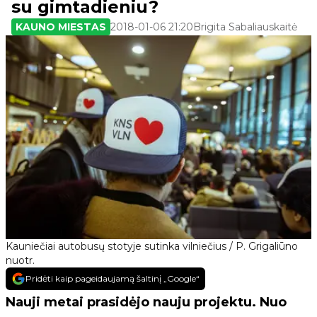
su gimtadieniu?
KAUNO MIESTAS
2018-01-06 21:20
Brigita Sabaliauskaitė
Kauniečiai autobusų stotyje sutinka vilniečius / P. Grigaliūno
nuotr.
Pridėti kaip pageidaujamą šaltinį „Google“
Nauji metai prasid
ė
jo nauju projektu. Nuo