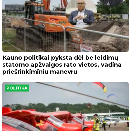
Kauno politikai pyksta dėl be leidimų
statomo apžvalgos rato vietos, vadina
priešrinkiminiu manevru
POLITIKA