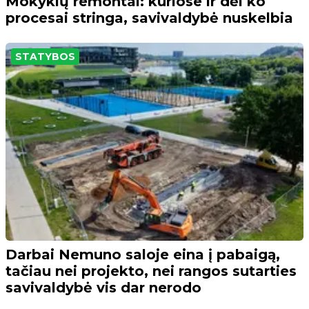
Mokyklų remontai: kuriose ir dėl ko
procesai stringa, savivaldybė nuskelbia
STATYBOS
Darbai Nemuno saloje eina į pabaigą,
tačiau nei projekto, nei rangos sutarties
savivaldybė vis dar nerodo