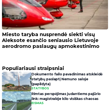
Miesto taryba nusprendė siekti visų
Aleksote esančio seniausio Lietuvoje
aerodromo paslaugų apmokestinimo
Populiariausi straipsniai
Dokumento failo pavadinimas atskleidė
statybų paslaptį Nemuno saloje
(papildyta)
STATYBOS
Rimtas perspėjimas judantiems pajūrio
link: magistralėje kilo visiškas chaosas
EISMAS