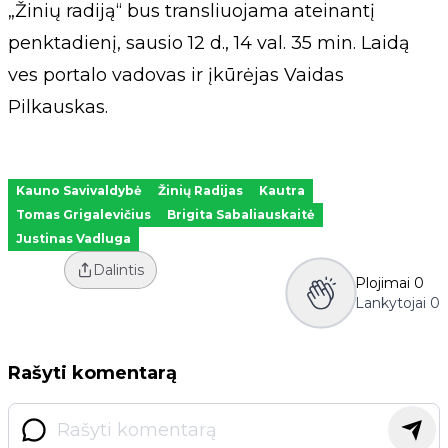
„Žinių radiją“ bus transliuojama ateinantį
penktadienį, sausio 12 d., 14 val. 35 min. Laidą
ves portalo vadovas ir įkūrėjas Vaidas
Pilkauskas.
Kauno Savivaldybė
Žinių Radijas
Kautra
Tomas Grigalevičius
Brigita Sabaliauskaitė
Justinas Vadluga
Dalintis
Plojimai
0
Lankytojai
0
Rašyti komentarą