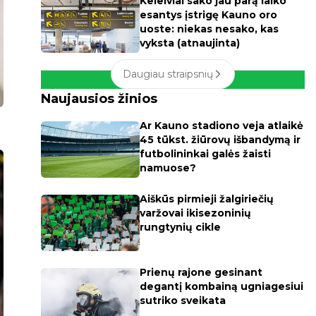
Keleiviai sako jau parą laiko
esantys įstrigę Kauno oro
uoste: niekas nesako, kas
vyksta (atnaujinta)
Daugiau straipsnių
Naujausios žinios
Ar Kauno stadiono veja atlaikė
45 tūkst. žiūrovų išbandymą ir
futbolininkai galės žaisti
namuose?
Aiškūs pirmieji žalgiriečių
varžovai ikisezoninių
rungtynių cikle
Prienų rajone gesinant
degantį kombainą ugniagesiui
sutriko sveikata