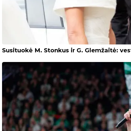
Susituokė M. Stonkus ir G. Glemžaitė: ves