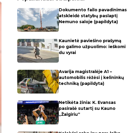
Dokumento failo pavadinimas
atskleidė statybų paslaptį
Nemuno saloje (papildyta)
Kaunietė paviešino prašymą
po galimo užpuolimo: ieškomi
du vyrai
Avarija magistralėje A1 –
automobilis rėžėsi į kelininkų
techniką (papildyta)
Netikėta žinia: K. Evansas
pasirašė sutartį su Kauno
„Žalgiriu“