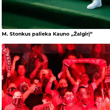
M. Stonkus palieka Kauno „Žalgirį“