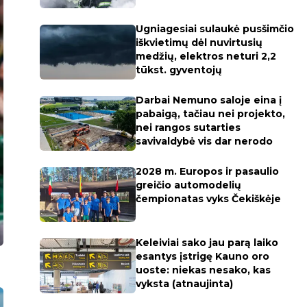
Ugniagesiai sulaukė pusšimčio
iškvietimų dėl nuvirtusių
medžių, elektros neturi 2,2
tūkst. gyventojų
Darbai Nemuno saloje eina į
pabaigą, tačiau nei projekto,
nei rangos sutarties
savivaldybė vis dar nerodo
2028 m. Europos ir pasaulio
greičio automodelių
čempionatas vyks Čekiškėje
Keleiviai sako jau parą laiko
esantys įstrigę Kauno oro
uoste: niekas nesako, kas
vyksta (atnaujinta)