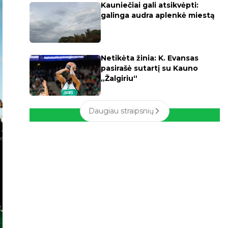
Kauniečiai gali atsikvėpti:
galinga audra aplenkė miestą
Netikėta žinia: K. Evansas
pasirašė sutartį su Kauno
„Žalgiriu“
Daugiau straipsnių