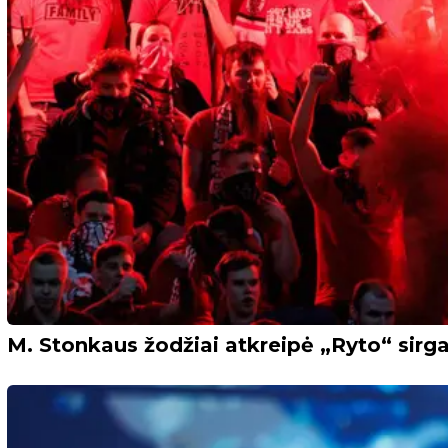
M. Stonkaus žodžiai atkreipė „Ryto“ sirgali