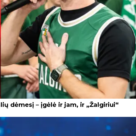
ų dėmesį – įgėlė ir jam, ir „Žalgiriui“