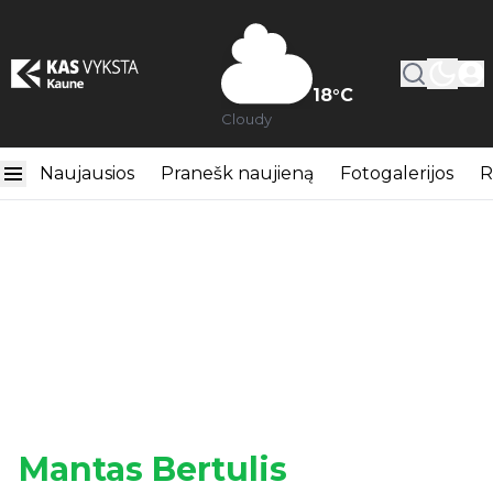
18
°C
Cloudy
Naujausios
Pranešk naujieną
Fotogalerijos
R
Mantas Bertulis