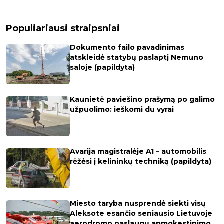
Populiariausi straipsniai
Dokumento failo pavadinimas
atskleidė statybų paslaptį Nemuno
saloje (papildyta)
Kaunietė paviešino prašymą po galimo
užpuolimo: ieškomi du vyrai
Avarija magistralėje A1 – automobilis
rėžėsi į kelininkų techniką (papildyta)
Miesto taryba nusprendė siekti visų
Aleksote esančio seniausio Lietuvoje
aerodromo paslaugų apmokestinimo