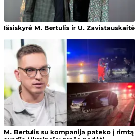
Išsiskyrė M. Bertulis ir U. Zavistauskaitė
M. Bertulis su kompanija pateko į rimtą