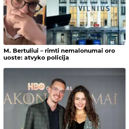
M. Bertuliui – rimti nemalonumai oro
uoste: atvyko policija