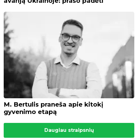
avariją Ukrainoje: prašo padėti
M. Bertulis praneša apie kitokį
gyvenimo etapą
Daugiau straipsnių