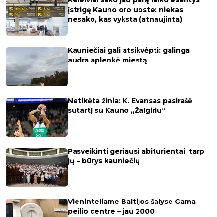
Keleiviai sako jau parą laiko esantys
įstrigę Kauno oro uoste: niekas
nesako, kas vyksta (atnaujinta)
Kauniečiai gali atsikvėpti: galinga
audra aplenkė miestą
Netikėta žinia: K. Evansas pasirašė
sutartį su Kauno „Žalgiriu“
Pasveikinti geriausi abiturientai, tarp
jų – būrys kauniečių
Vieninteliame Baltijos šalyse Gama
peilio centre – jau 2000