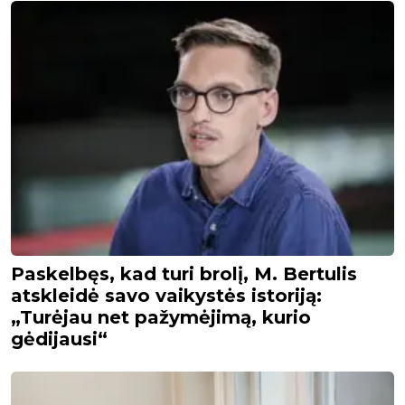
Paskelbęs, kad turi brolį, M. Bertulis
atskleidė savo vaikystės istoriją:
„Turėjau net pažymėjimą, kurio
gėdijausi“