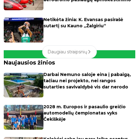
Netikėta žinia: K. Evansas pasirašė
sutartį su Kauno „Žalgiriu“
Daugiau straipsnių
Naujausios žinios
Darbai Nemuno saloje eina į pabaigą,
tačiau nei projekto, nei rangos
sutarties savivaldybė vis dar nerodo
2028 m. Europos ir pasaulio greičio
automodelių čempionatas vyks
Čekiškėje