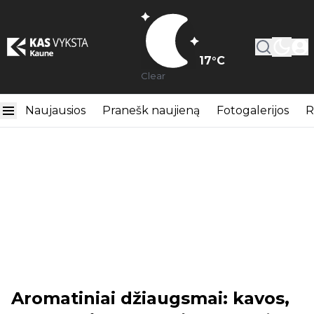
17
°C
Clear
Naujausios
Pranešk naujieną
Fotogalerijos
R
Aromatiniai džiaugsmai: kavos,