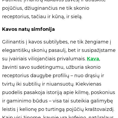
pojūčius, džiuginančius ne tik skonio
receptorius, tačiau ir kūną, ir sielą.
Kavos natų simfonija
Gilinantis į kavos subtilybes, ne tik žengiame į
elegantiškų skonių pasaulį, bet ir susipažįstame
su įvairiais viliojančiais privalumais.
Kava
,
žavinti savo sudėtingumu, užburia skonio
receptorius daugybe profilių – nuo drąsių ir
tvirtų iki subtilių ir niuansuotų. Kiekvienas
puodelis pasakoja istoriją apie kilmę, poskonius
ir gaminimo būdus – visa tai suteikia galimybę
leistis į kelionę po turtingą pojūčių kraštovaizdį.
Kaip visi žinome, kavoje yra kofeino, natūralaus