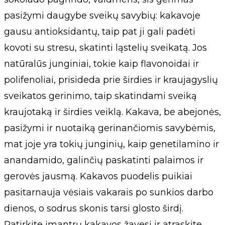
pasižymi daugybe sveikų savybių: kakavoje
gausu antioksidantų, taip pat ji gali padėti
kovoti su stresu, skatinti ląstelių sveikatą. Jos
natūralūs junginiai, tokie kaip flavonoidai ir
polifenoliai, prisideda prie širdies ir kraujagyslių
sveikatos gerinimo, taip skatindami sveiką
kraujotaką ir širdies veiklą. Kakava, be abejonės,
pasižymi ir nuotaiką gerinančiomis savybėmis,
mat joje yra tokių junginių, kaip genetilamino ir
anandamido, galinčių paskatinti palaimos ir
gerovės jausmą. Kakavos puodelis puikiai
pasitarnauja vėsiais vakarais po sunkios darbo
dienos, o sodrus skonis tarsi glosto širdį.
Patirkite įmantrų kakavos žavesį ir atraskite