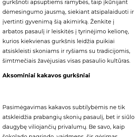
gurkšnoti apsuptiems ramybės, taip įkūnijant
dėmesingumo jausmą, siekiant atsipalaiduoti ir
įvertinti gyvenimą šią akimirką. Ženkite į
arbatos pasaulį ir leiskitės į tyrinėjimo kelionę,
kurios kiekvienas gurkšnis leidžia puikiai
atsiskleisti skoniams ir ryšiams su tradicijomis,
šimtmečiais žavėjusias visas pasaulio kultūras.
Aksominiai kakavos gurkšniai
Pasimėgavimas kakavos subtilybėmis ne tik
atskleidžia prabangių skonių pasaulį, bet ir siūlo
daugybę viliojančių privalumų. Be savo, kaip
šokolado pagrindo, vaidmens, šis gėrimas