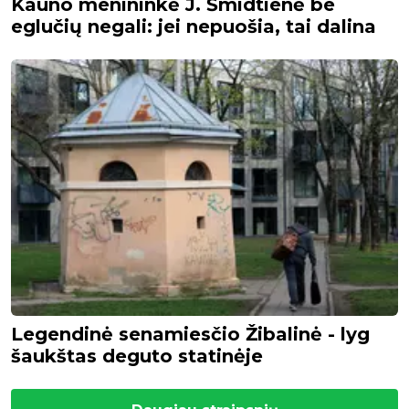
Kauno menininkė J. Šmidtienė be
eglučių negali: jei nepuošia, tai dalina
Legendinė senamiesčio Žibalinė - lyg
šaukštas deguto statinėje