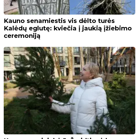
Kauno senamiestis vis dėlto turės
Kalėdų eglutę: kviečia į jaukią įžiebimo
ceremoniją