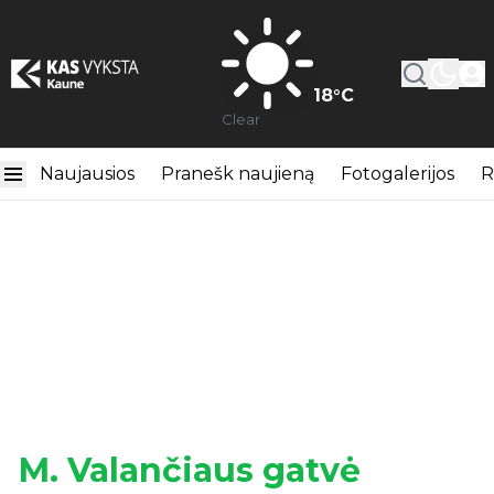
18
°C
Clear
Naujausios
Pranešk naujieną
Fotogalerijos
R
M. Valančiaus gatvė