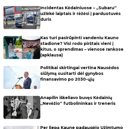
Incidentas Kėdainiuose – „Subaru“
užlėkė laiptais ir rėžėsi į parduotuvės
duris
Kas turi pasirūpinti vandeniu Kauno
stadione? Visi rodo pirštais vieni į
kitus, o sprendimas – vienose rankose
(apklausa)
Politikai skirtingai vertina Nausėdos
siūlymą susitarti dėl gynybos
finansavimo po 2030-ųjų
Anapilin iškeliavo buvęs Kėdainių
„Nevėžio“ futbolininkas ir treneris
Per liepą Kaune padaugėjo Užimtumo