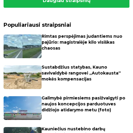
Daugiau straipsnių
Populiariausi straipsniai
Rimtas perspėjimas judantiems nuo
pajūrio: magistralėje kilo visiškas
chaosas
Sustabdžius statybas, Kauno
savivaldybė rangovei „Autokausta“
mokės kompensacijas
Galimybė pirmiesiems pasižvalgyti po
naujos koncepcijos parduotuves
didžiojo atidarymo metu (foto)
Kauniečius nustebino darbų