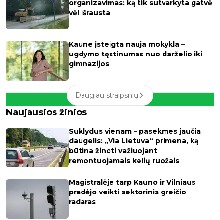
organizavimas: ką tik sutvarkyta gatvė
vėl išrausta
Kaune įsteigta nauja mokykla –
ugdymo tęstinumas nuo darželio iki
gimnazijos
Daugiau straipsnių
Naujausios žinios
Suklydus vienam – pasekmes jaučia
daugelis: „Via Lietuva“ primena, ką
būtina žinoti važiuojant
remontuojamais kelių ruožais
Magistralėje tarp Kauno ir Vilniaus
pradėjo veikti sektorinis greičio
radaras