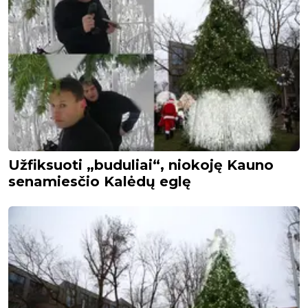
Užfiksuoti „buduliai“, niokoję Kauno
senamiesčio Kalėdų eglę