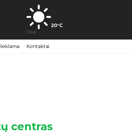
20
°C
Clear
Reklama
Kontaktai
tų centras