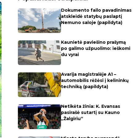
Dokumento failo pavadinimas
atskleidė statybų paslaptį
Nemuno saloje (papildyta)
Kaunietė paviešino prašymą
po galimo užpuolimo: ieškomi
du vyrai
Avarija magistralėje A1 –
automobilis rėžėsi į kelininkų
techniką (papildyta)
Netikėta žinia: K. Evansas
pasirašė sutartį su Kauno
„Žalgiriu“