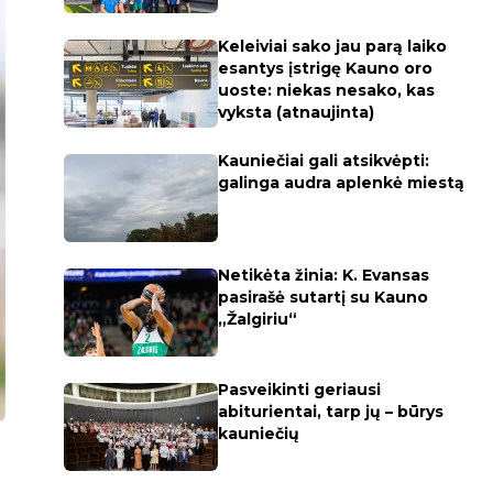
Keleiviai sako jau parą laiko
esantys įstrigę Kauno oro
uoste: niekas nesako, kas
vyksta (atnaujinta)
Kauniečiai gali atsikvėpti:
galinga audra aplenkė miestą
Netikėta žinia: K. Evansas
pasirašė sutartį su Kauno
„Žalgiriu“
Pasveikinti geriausi
abiturientai, tarp jų – būrys
kauniečių