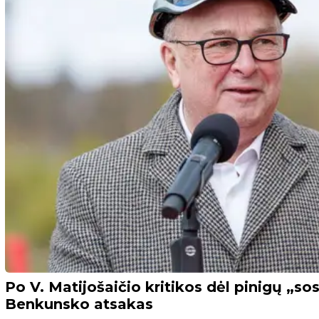
Po V. Matijošaičio kritikos dėl pinigų „so
Benkunsko atsakas