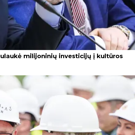
ulaukė milijoninių investicijų į kultūros