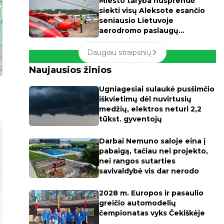
Miesto taryba nusprendė
siekti visų Aleksote esančio
seniausio Lietuvoje
aerodromo paslaugų
apmokestinimo
Daugiau straipsnių
Naujausios žinios
Ugniagesiai sulaukė pusšimčio
iškvietimų dėl nuvirtusių
medžių, elektros neturi 2,2
tūkst. gyventojų
Darbai Nemuno saloje eina į
pabaigą, tačiau nei projekto,
nei rangos sutarties
savivaldybė vis dar nerodo
2028 m. Europos ir pasaulio
greičio automodelių
čempionatas vyks Čekiškėje