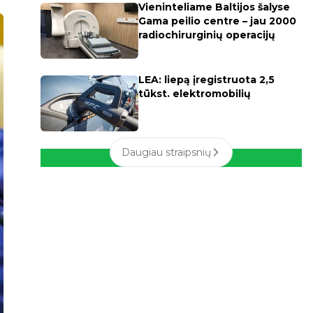
Vieninteliame Baltijos šalyse
Gama peilio centre – jau 2000
radiochirurginių operacijų
LEA: liepą įregistruota 2,5
tūkst. elektromobilių
Daugiau straipsnių