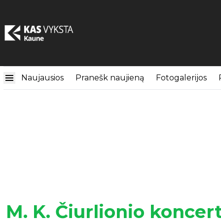
Naujausios
Pranešk naujieną
Fotogalerijos
M. K. Čiurlionio koncer