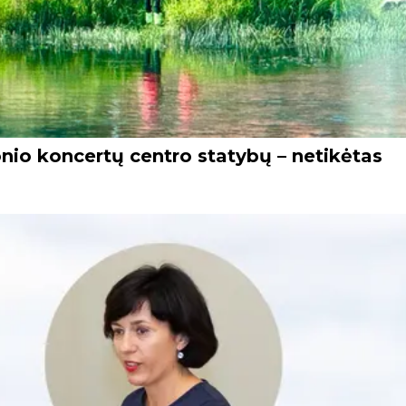
ionio koncertų centro statybų – netikėtas