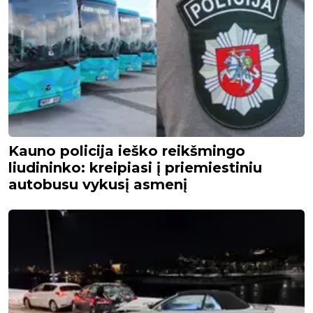
Kauno policija ieško reikšmingo
liudininko: kreipiasi į priemiestiniu
autobusu vykusį asmenį