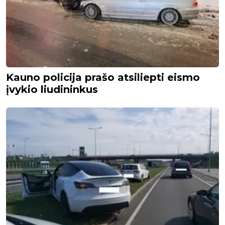
Kauno policija prašo atsiliepti eismo
įvykio liudininkus