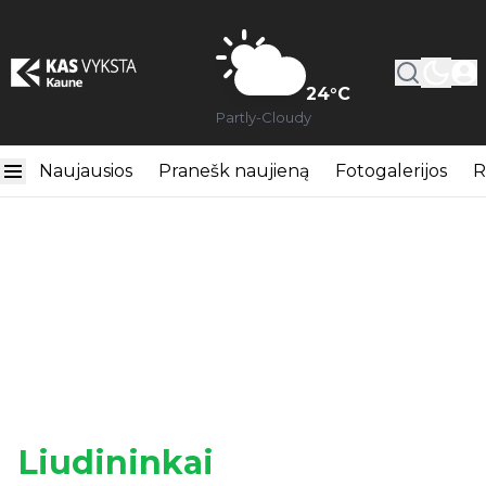
24
°C
Partly-Cloudy
Naujausios
Pranešk naujieną
Fotogalerijos
R
Liudininkai