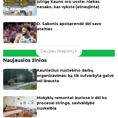
įstrigę Kauno oro uoste: niekas
nesako, kas vyksta (atnaujinta)
D. Sabonis apsisprendė dėl savo
ateities
Daugiau straipsnių
Naujausios žinios
Kauniečius nustebino darbų
organizavimas: ką tik sutvarkyta gatvė
vėl išrausta
Mokyklų remontai: kuriose ir dėl ko
procesai stringa, savivaldybė
nuskelbia