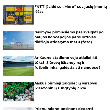
FNTT įšaldė su „Mere“ susijusių įmonių
lėšas
Galimybė pirmiesiems pasižvalgyti po
naujos koncepcijos parduotuves
didžiojo atidarymo metu (foto)
Ar Kauno stadiono veja atlaikė 45
tūkst. žiūrovų išbandymą ir
futbolininkai galės žaisti namuose?
Aiškūs pirmieji žalgiriečių varžovai
ikisezoninių rungtynių cikle
Prienų rajone gesinant degantį