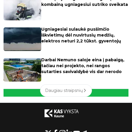
kombainą ugniagesiui sutriko sveikata
Ugniagesiai sulaukė pusšimčio
iškvietimų dėl nuvirtusių medžių,
elektros neturi 2,2 tūkst. gyventojų
Darbai Nemuno saloje eina į pabaigą,
tačiau nei projekto, nei rangos
sutarties savivaldybė vis dar nerodo
Daugiau straipsnių