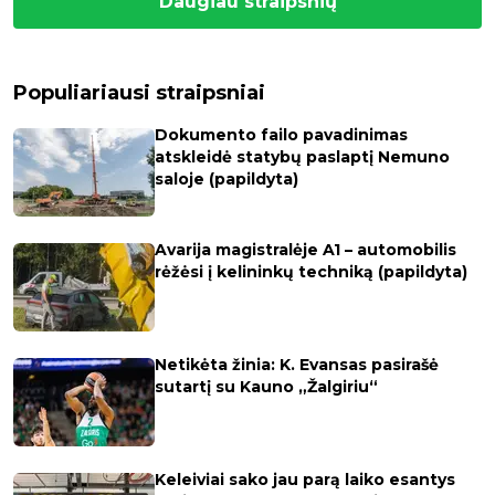
Daugiau straipsnių
Populiariausi straipsniai
Dokumento failo pavadinimas
atskleidė statybų paslaptį Nemuno
saloje (papildyta)
Avarija magistralėje A1 – automobilis
rėžėsi į kelininkų techniką (papildyta)
Netikėta žinia: K. Evansas pasirašė
sutartį su Kauno „Žalgiriu“
Keleiviai sako jau parą laiko esantys