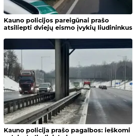
Kauno policijos pareigūnai prašo
atsiliepti dviejų eismo įvykių liudininkus
Kauno policija prašo pagalbos: ieškomi