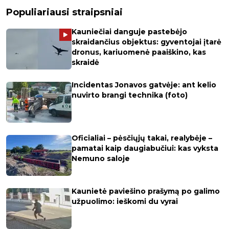
Populiariausi straipsniai
Kauniečiai danguje pastebėjo
skraidančius objektus: gyventojai įtarė
dronus, kariuomenė paaiškino, kas
skraidė
Incidentas Jonavos gatvėje: ant kelio
nuvirto brangi technika (foto)
Oficialiai – pėsčiųjų takai, realybėje –
pamatai kaip daugiabučiui: kas vyksta
Nemuno saloje
Kaunietė paviešino prašymą po galimo
užpuolimo: ieškomi du vyrai