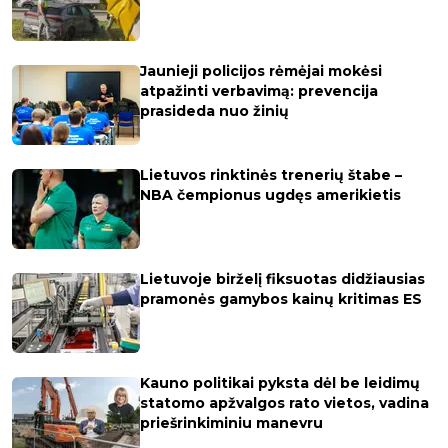
Jaunieji policijos rėmėjai mokėsi
atpažinti verbavimą: prevencija
prasideda nuo žinių
Lietuvos rinktinės trenerių štabe –
NBA čempionus ugdęs amerikietis
Lietuvoje birželį fiksuotas didžiausias
pramonės gamybos kainų kritimas ES
Kauno politikai pyksta dėl be leidimų
statomo apžvalgos rato vietos, vadina
priešrinkiminiu manevru