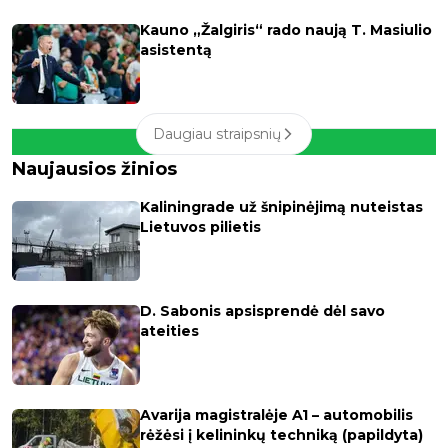
Kauno „Žalgiris“ rado naują T. Masiulio
asistentą
Daugiau straipsnių
Naujausios žinios
Kaliningrade už šnipinėjimą nuteistas
Lietuvos pilietis
D. Sabonis apsisprendė dėl savo
ateities
Avarija magistralėje A1 – automobilis
rėžėsi į kelininkų techniką (papildyta)