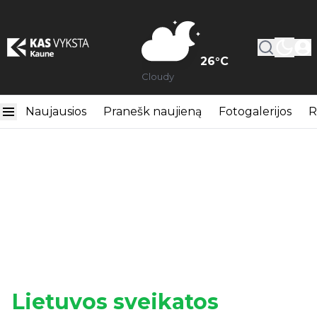
26
°C
Cloudy
Naujausios
Pranešk naujieną
Fotogalerijos
R
Lietuvos sveikatos