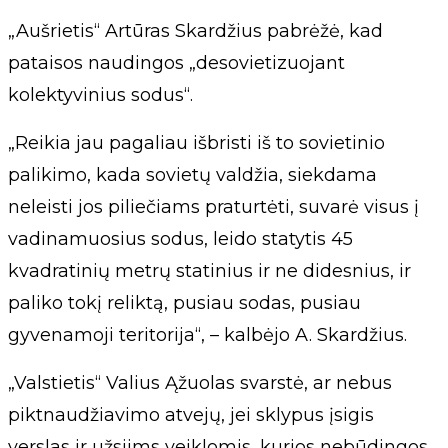
„Aušrietis“ Artūras Skardžius pabrėžė, kad
pataisos naudingos „desovietizuojant
kolektyvinius sodus“.
„Reikia jau pagaliau išbristi iš to sovietinio
palikimo, kada sovietų valdžia, siekdama
neleisti jos piliečiams praturtėti, suvarė visus į
vadinamuosius sodus, leido statytis 45
kvadratinių metrų statinius ir ne didesnius, ir
paliko tokį reliktą, pusiau sodas, pusiau
gyvenamoji teritorija“, – kalbėjo A. Skardžius.
„Valstietis“ Valius Ąžuolas svarstė, ar nebus
piktnaudžiavimo atvejų, jei sklypus įsigis
verslas ir užsiims veiklomis, kurios nebūdingos