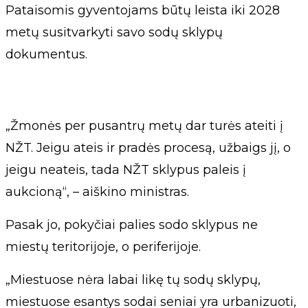
Pataisomis gyventojams būtų leista iki 2028
metų susitvarkyti savo sodų sklypų
dokumentus.
„Žmonės per pusantrų metų dar turės ateiti į
NŽT. Jeigu ateis ir pradės procesą, užbaigs jį, o
jeigu neateis, tada NŽT sklypus paleis į
aukcioną“, – aiškino ministras.
Pasak jo, pokyčiai palies sodo sklypus ne
miestų teritorijoje, o periferijoje.
„Miestuose nėra labai likę tų sodų sklypų,
miestuose esantys sodai seniai yra urbanizuoti,