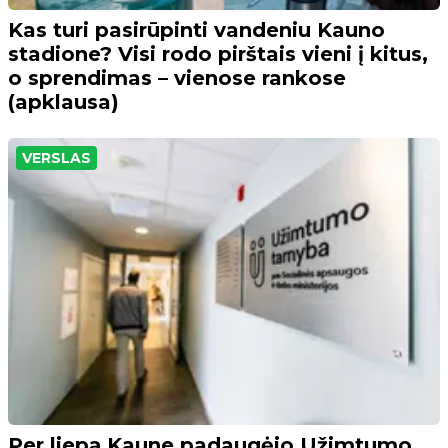
Kas turi pasirūpinti vandeniu Kauno
stadione? Visi rodo pirštais vieni į kitus,
o sprendimas – vienose rankose
(apklausa)
VERSLAS
Per liepą Kaune padaugėjo Užimtumo