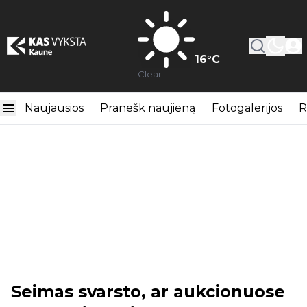
16
°C
Clear
Naujausios
Pranešk naujieną
Fotogalerijos
R
Seimas svarsto, ar aukcionuose