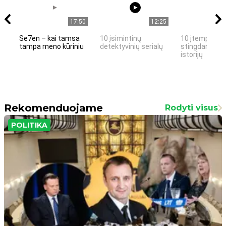
17:50
12:25
Se7en – kai tamsa
10 įsimintinų
10 įtemptų, k
tampa meno kūriniu
detektyvinių serialų
stingdančių k
istorijų
Rekomenduojame
Rodyti visus
POLITIKA