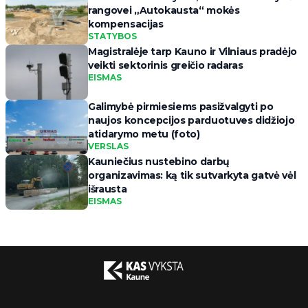
rangovei „Autokausta“ mokės
kompensacijas
STATYBOS
Magistralėje tarp Kauno ir Vilniaus pradėjo
veikti sektorinis greičio radaras
EISMAS
Galimybė pirmiesiems pasižvalgyti po
naujos koncepcijos parduotuves didžiojo
atidarymo metu (foto)
VERSLAS
Kauniečius nustebino darbų
organizavimas: ką tik sutvarkyta gatvė vėl
išrausta
EISMAS