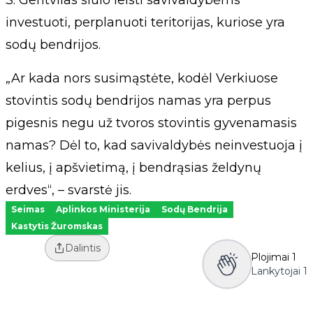
S. Gentvilas siūlo leisti savivaldybėms
investuoti, perplanuoti teritorijas, kuriose yra
sodų bendrijos.
„Ar kada nors susimąstėte, kodėl Verkiuose
stovintis sodų bendrijos namas yra perpus
pigesnis negu už tvoros stovintis gyvenamasis
namas? Dėl to, kad savivaldybės neinvestuoja į
kelius, į apšvietimą, į bendrąsias želdynų
erdves“, – svarstė jis.
Seimas
Aplinkos Ministerija
Sodų Bendrija
Kastytis Žuromskas
Dalintis
Plojimai
1
Lankytojai
1