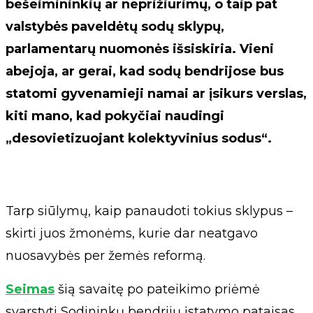
bešeimininkių ar neprižiūrimų, o taip pat
valstybės paveldėtų sodų sklypų,
parlamentarų nuomonės išsiskiria. Vieni
abejoja, ar gerai, kad sodų bendrijose bus
statomi gyvenamieji namai ar įsikurs verslas,
kiti mano, kad pokyčiai naudingi
„desovietizuojant kolektyvinius sodus“.
Tarp siūlymų, kaip panaudoti tokius sklypus –
skirti juos žmonėms, kurie dar neatgavo
nuosavybės per žemės reformą.
Seimas
šią savaitę po pateikimo priėmė
svarstyti Sodininkų bendrijų įstatymo pataisas,