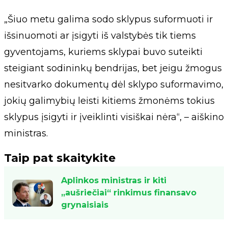
„Šiuo metu galima sodo sklypus suformuoti ir
išsinuomoti ar įsigyti iš valstybės tik tiems
gyventojams, kuriems sklypai buvo suteikti
steigiant sodininkų bendrijas, bet jeigu žmogus
nesitvarko dokumentų dėl sklypo suformavimo,
jokių galimybių leisti kitiems žmonėms tokius
sklypus įsigyti ir įveiklinti visiškai nėra“, – aiškino
ministras.
Taip pat skaitykite
Aplinkos ministras ir kiti
„aušriečiai“ rinkimus finansavo
grynaisiais