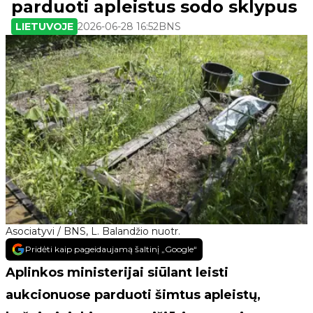
parduoti apleistus sodo sklypus
LIETUVOJE
2026-06-28 16:52
BNS
Asociatyvi / BNS, L. Balandžio nuotr.
Pridėti kaip pageidaujamą šaltinį „Google“
Aplinkos ministerijai siūlant leisti
aukcionuose parduoti šimtus apleistų,