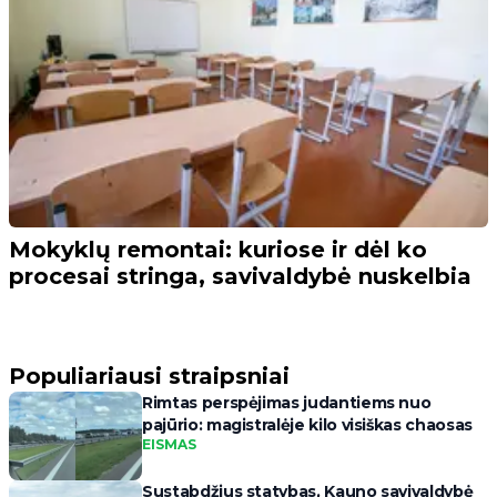
Mokyklų remontai: kuriose ir dėl ko
procesai stringa, savivaldybė nuskelbia
Populiariausi straipsniai
Rimtas perspėjimas judantiems nuo
pajūrio: magistralėje kilo visiškas chaosas
EISMAS
Sustabdžius statybas, Kauno savivaldybė