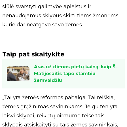
siūlė svarstyti galimybę apleistus ir
nenaudojamus sklypus skirti tiems žmonėms,
kurie dar neatgavo savo žemės.
Taip pat skaitykite
Aras už dienos pietų kainą: kaip Š.
Matijošaitis tapo stambiu
žemvaldžiu
„Tai yra žemės reformos pabaiga. Tai reiškia,
žemės grąžinimas savininkams. Jeigu ten yra
laisvi sklypai, reikėtų pirmumo teise tais
sklypais atsiskaityti su tais žemės savininkais,