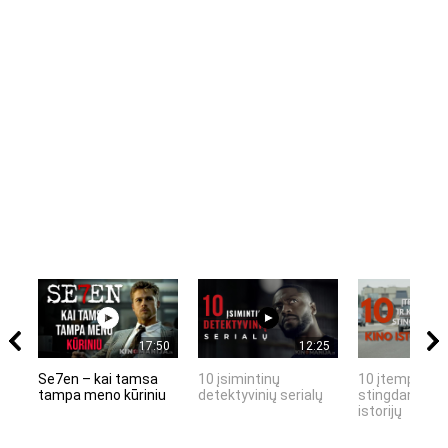
17:50
12:25
Se7en – kai tamsa
10 įsimintinų
10 įtemptų, k
tampa meno kūriniu
detektyvinių serialų
stingdančių k
istorijų