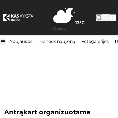
13
°C
Cloudy
Naujausios
Pranešk naujieną
Fotogalerijos
R
Antrąkart organizuotame