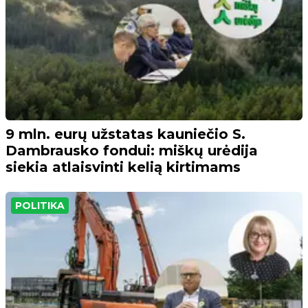
9 mln. eurų užstatas kauniečio S.
Dambrausko fondui: miškų urėdija
siekia atlaisvinti kelią kirtimams
POLITIKA