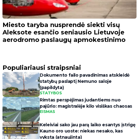
Miesto taryba nusprendė siekti visų
Aleksote esančio seniausio Lietuvoje
aerodromo paslaugų apmokestinimo
Populiariausi straipsniai
Dokumento failo pavadinimas atskleidė
statybų paslaptį Nemuno saloje
(papildyta)
STATYBOS
Rimtas perspėjimas judantiems nuo
pajūrio: magistralėje kilo visiškas chaosas
EISMAS
Keleiviai sako jau parą laiko esantys įstrigę
Kauno oro uoste: niekas nesako, kas
vyksta (atnaujinta)