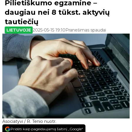
Pilietiškumo egzamine –
daugiau nei 8 tūkst. aktyvių
tautiečių
LIETUVOJE
2025-05-15 19:10
Pranešimas spaudai
Asociatyvi / R. Tenio nuotr.
Pridėti kaip pageidaujamą šaltinį „Google“