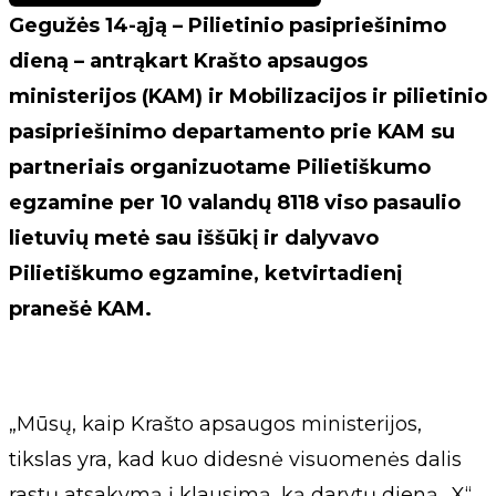
Gegužės 14-ąją – Pilietinio pasipriešinimo
dieną – antrąkart Krašto apsaugos
ministerijos (KAM) ir Mobilizacijos ir pilietinio
pasipriešinimo departamento prie KAM su
partneriais organizuotame Pilietiškumo
egzamine per 10 valandų 8118 viso pasaulio
lietuvių metė sau iššūkį ir dalyvavo
Pilietiškumo egzamine, ketvirtadienį
pranešė KAM.
„Mūsų, kaip Krašto apsaugos ministerijos,
tikslas yra, kad kuo didesnė visuomenės dalis
rastų atsakymą į klausimą, ką darytų dieną „X“.