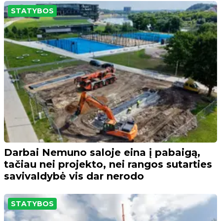
STATYBOS
Darbai Nemuno saloje eina į pabaigą,
tačiau nei projekto, nei rangos sutarties
savivaldybė vis dar nerodo
STATYBOS