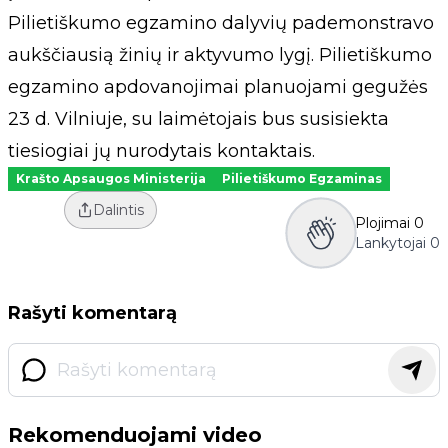
Pilietiškumo egzamino dalyvių pademonstravo
aukščiausią žinių ir aktyvumo lygį. Pilietiškumo
egzamino apdovanojimai planuojami gegužės
23 d. Vilniuje, su laimėtojais bus susisiekta
tiesiogiai jų nurodytais kontaktais.
Krašto Apsaugos Ministerija
Pilietiškumo Egzaminas
Dalintis
Plojimai
0
Lankytojai
0
Rašyti komentarą
Rekomenduojami video