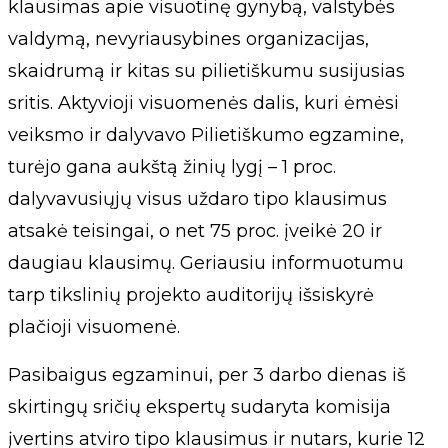
klausimas apie visuotinę gynybą, valstybės
valdymą, nevyriausybines organizacijas,
skaidrumą ir kitas su pilietiškumu susijusias
sritis. Aktyvioji visuomenės dalis, kuri ėmėsi
veiksmo ir dalyvavo Pilietiškumo egzamine,
turėjo gana aukštą žinių lygį – 1 proc.
dalyvavusiųjų visus uždaro tipo klausimus
atsakė teisingai, o net 75 proc. įveikė 20 ir
daugiau klausimų. Geriausiu informuotumu
tarp tikslinių projekto auditorijų išsiskyrė
plačioji visuomenė.
Pasibaigus egzaminui, per 3 darbo dienas iš
skirtingų sričių ekspertų sudaryta komisija
įvertins atviro tipo klausimus ir nutars, kurie 12