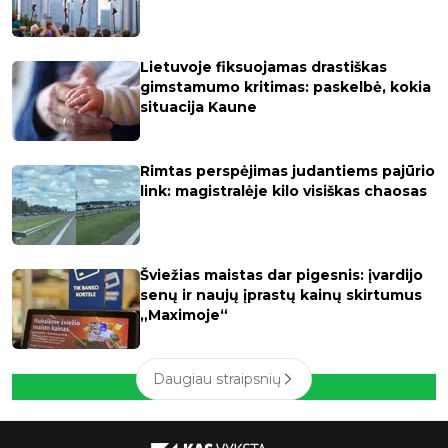
Lietuvoje fiksuojamas drastiškas
gimstamumo kritimas: paskelbė, kokia
situacija Kaune
Rimtas perspėjimas judantiems pajūrio
link: magistralėje kilo visiškas chaosas
Šviežias maistas dar pigesnis: įvardijo
senų ir naujų įprastų kainų skirtumus
„Maximoje“
Daugiau straipsnių