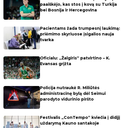
paaiškėjo, kas stos į kovą su Turkija
bei Bosnija ir Hercegovina
Pacientams žada trumpesnį laukimą:
priėmimo skyriuose įsigalios nauja
tvarka
Oficialu: „Žalgiris“ patvirtino – K.
Evansas grįžta
Policija nutraukė R. Miliūtės
administracinę bylą dėl Seimui
parodyto vidurinio piršto
Festivalis „ConTempo“ kviečia į didįjį
uždarymą Kauno santakoje