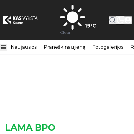
19
°C
Clear
Naujausios
Pranešk naujieną
Fotogalerijos
R
LAMA BPO