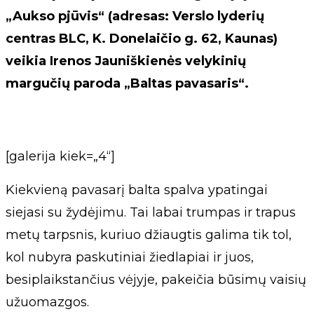
„Aukso pjūvis“ (adresas: Verslo lyderių
centras BLC, K. Donelaičio g. 62, Kaunas)
veikia Irenos Jauniškienės velykinių
margučių paroda „Baltas pavasaris“.
[galerija kiek=„4“]
Kiekvieną pavasarį balta spalva ypatingai
siejasi su žydėjimu. Tai labai trumpas ir trapus
metų tarpsnis, kuriuo džiaugtis galima tik tol,
kol nubyra paskutiniai žiedlapiai ir juos,
besiplaikstančius vėjyje, pakeičia būsimų vaisių
užuomazgos.