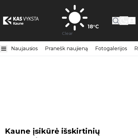
18
°C
Clear
Naujausios
Pranešk naujieną
Fotogalerijos
R
Kaune įsikūrė išskirtinių