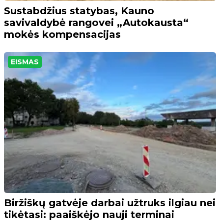
Sustabdžius statybas, Kauno
savivaldybė rangovei „Autokausta“
mokės kompensacijas
EISMAS
Biržiškų gatvėje darbai užtruks ilgiau nei
tikėtasi: paaiškėjo nauji terminai