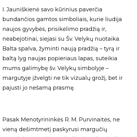
I. Jauniškienė savo kūrinius paverčia
bundančios gamtos simboliais, kurie liudija
naujos gyvybės, prisikėlimo pradžią ir,
neabejotinai, siejasi su Šv. Velykų nuotaika.
Balta spalva, žyminti naują pradžią – tyrą ir
baltą lyg naujas popieriaus lapas, suteikia
mums galimybę šv. Velykų simbolyje –
margutyje įžvelgti ne tik vizualų grožį, bet ir
pajusti jo nešamą prasmę.
Pasak Menotyrininkės R. M. Purvinaitės, ne
vieną dešimtmetį paskyrusi margučių