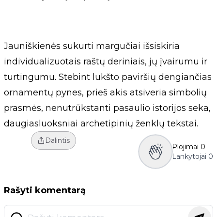
Jauniškienės sukurti margučiai išsiskiria
individualizuotais raštų deriniais, jų įvairumu ir
turtingumu. Stebint lukšto paviršių dengiančias
ornamentų pynes, prieš akis atsiveria simbolių
prasmės, nenutrūkstanti pasaulio istorijos seka,
daugiasluoksniai archetipinių ženklų tekstai.
Dalintis
Plojimai
0
Lankytojai
0
Rašyti komentarą