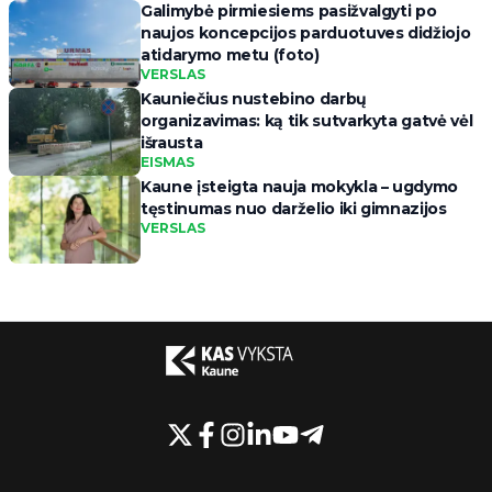
Galimybė pirmiesiems pasižvalgyti po
naujos koncepcijos parduotuves didžiojo
atidarymo metu (foto)
VERSLAS
Kauniečius nustebino darbų
organizavimas: ką tik sutvarkyta gatvė vėl
išrausta
EISMAS
Kaune įsteigta nauja mokykla – ugdymo
tęstinumas nuo darželio iki gimnazijos
VERSLAS