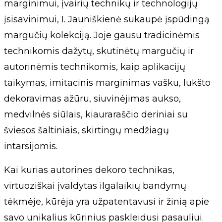
marginimui, įvairių technikų ir technologijų
įsisavinimui, I. Jauniškienė sukaupė įspūdingą
margučių kolekciją. Joje gausu tradicinėmis
technikomis dažytų, skutinėtų margučių ir
autorinėmis technikomis, kaip aplikacijų
taikymas, imitacinis marginimas vašku, lukšto
dekoravimas ažūru, siuvinėjimas aukso,
medvilnės siūlais, kiauraraščio deriniai su
šviesos šaltiniais, skirtingų medžiagų
intarsijomis.
Kai kurias autorines dekoro technikas,
virtuoziškai įvaldytas ilgalaikių bandymų
tėkmėje, kūrėja yra užpatentavusi ir žinią apie
savo unikalius kūrinius paskleidusi pasauliui.