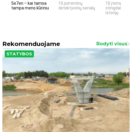
Se7en – kai tamsa
10 įsimintinų
10 įtemptų, k
tampa meno kūriniu
detektyvinių serialų
stingdančių k
istorijų
Rekomenduojame
Rodyti visus
STATYBOS