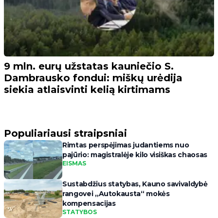
9 mln. eurų užstatas kauniečio S.
Dambrausko fondui: miškų urėdija
siekia atlaisvinti kelią kirtimams
Populiariausi straipsniai
Rimtas perspėjimas judantiems nuo
pajūrio: magistralėje kilo visiškas chaosas
EISMAS
Sustabdžius statybas, Kauno savivaldybė
rangovei „Autokausta“ mokės
kompensacijas
STATYBOS