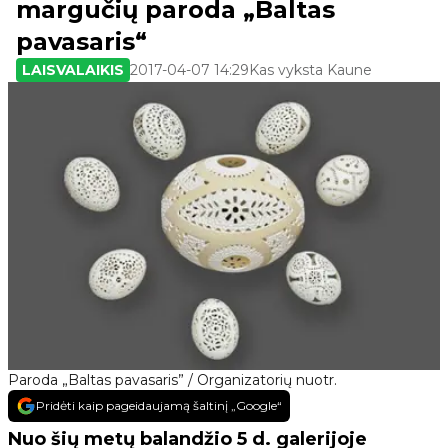
margučių paroda „Baltas
pavasaris“
LAISVALAIKIS
2017-04-07 14:29
Kas vyksta Kaune
Paroda „Baltas pavasaris” / Organizatorių nuotr.
Pridėti kaip pageidaujamą šaltinį „Google“
Nuo šių metų balandžio 5 d. galerijoje