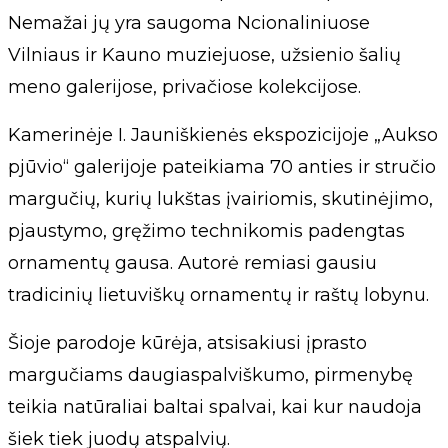
Nemažai jų yra saugoma Ncionaliniuose
Vilniaus ir Kauno muziejuose, užsienio šalių
meno galerijose, privačiose kolekcijose.
Kamerinėje I. Jauniškienės ekspozicijoje „Aukso
pjūvio“ galerijoje pateikiama 70 anties ir stručio
margučių, kurių lukštas įvairiomis, skutinėjimo,
pjaustymo, gręžimo technikomis padengtas
ornamentų gausa. Autorė remiasi gausiu
tradicinių lietuviškų ornamentų ir raštų lobynu.
Šioje parodoje kūrėja, atsisakiusi įprasto
margučiams daugiaspalviškumo, pirmenybę
teikia natūraliai baltai spalvai, kai kur naudoja
šiek tiek juodų atspalvių.