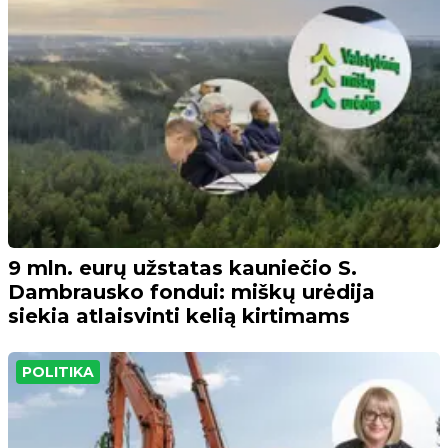
9 mln. eurų užstatas kauniečio S.
Dambrausko fondui: miškų urėdija
siekia atlaisvinti kelią kirtimams
POLITIKA