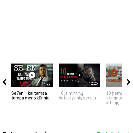
17:50
12:25
Se7en – kai tamsa
10 įsimintinų
10 įtemptų, k
tampa meno kūriniu
detektyvinių serialų
stingdančių k
istorijų