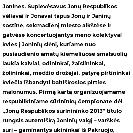
Jonines. Suplevėsavus Jonų Respublikos
vėliavai ir Jonavai tapus Jonų ir Janinų
sostine, sekmadienį miesto aikštėse ir
gatvėse koncertuojantys meno kolektyvai
kvies į Joninių slėnį, kuriame nuo
pusiaudienio amatų kiemeliuose smalsuolių
laukia kalviai, odininkai, žaislininkai,
žolininkai, medžio drožėjai, patyrę pirtininkai
kviečia išbandyti baltiškosios pirties
malonumus. Pirmą kartą organizuojamame
respublikiniame sūrininkų čempionate dėl
„Jonų Respublikos sūrinininko 2013" titulo
rungsis autentišką Joninių valgį – varškės
sūrį – gaminantys ūkininkai iš Pakruojo,