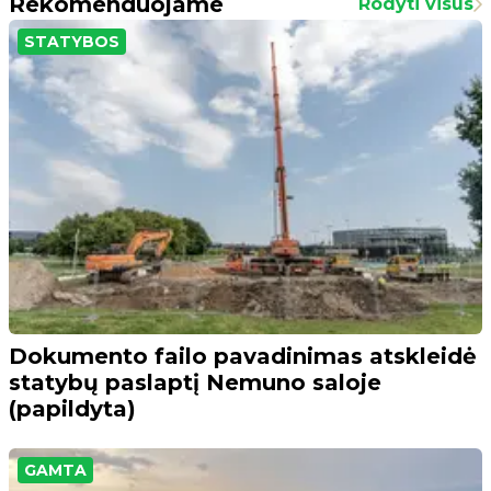
Rekomenduojame
Rodyti visus
STATYBOS
Dokumento failo pavadinimas atskleidė
statybų paslaptį Nemuno saloje
(papildyta)
GAMTA