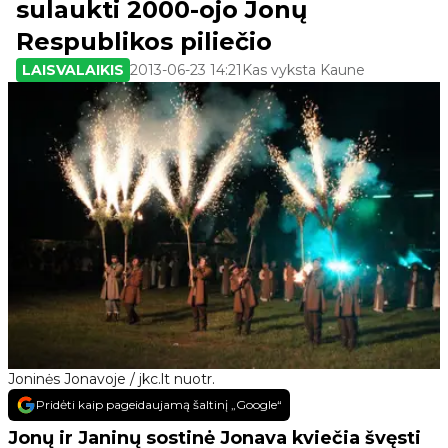
sulaukti 2000-ojo Jonų
Respublikos piliečio
LAISVALAIKIS
2013-06-23 14:21
Kas vyksta Kaune
Joninės Jonavoje / jkc.lt nuotr.
Pridėti kaip pageidaujamą šaltinį „Google“
Jonų ir Janinų sostinė Jonava kviečia švęsti