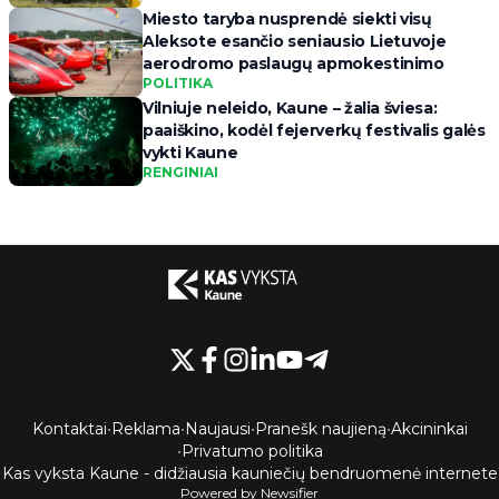
Miesto taryba nusprendė siekti visų
Aleksote esančio seniausio Lietuvoje
aerodromo paslaugų apmokestinimo
POLITIKA
Vilniuje neleido, Kaune – žalia šviesa:
paaiškino, kodėl fejerverkų festivalis galės
vykti Kaune
RENGINIAI
Kontaktai
•
Reklama
•
Naujausi
•
Pranešk naujieną
•
Akcininkai
•
Privatumo politika
Kas vyksta Kaune - didžiausia kauniečių bendruomenė internete
Powered by Newsifier