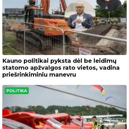
Kauno politikai pyksta dėl be leidimų
statomo apžvalgos rato vietos, vadina
priešrinkiminiu manevru
POLITIKA