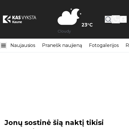
23
°C
Cloudy
Naujausios
Pranešk naujieną
Fotogalerijos
R
Jonų sostinė šią naktį tikisi