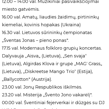
12.00 – 14.00 val. Muzikiniai pasivaikščiojimai
miesto gatvėmis.
16.00 val. Amatų, liaudies žaidimų, pirtininkų
kiemeliai, kovinis hopakas (Ukraina)
16.30 val. Lietuvos sūrininkų čempionatas
„Šventas Jonas – pieno ponas".
17.15 val. Modernaus folkloro grupių koncertas.
Dalyvauja „Aisva„ (Lietuva), „Sen svaja“
(Lietuva), Algirdas Klova ir grupė „MAG‘ Grass„
(Lietuva), „Diskreetse Mango Trio“ (Estija),
„Ballycotton" (Austrija).
23.00 val. Jonų Respublikos iškilmės.
23.20 val. Misterija „Švento Jono vakarėlį".
00.00 val. Šventiniai fejerverkai ir dūzgės su DJ