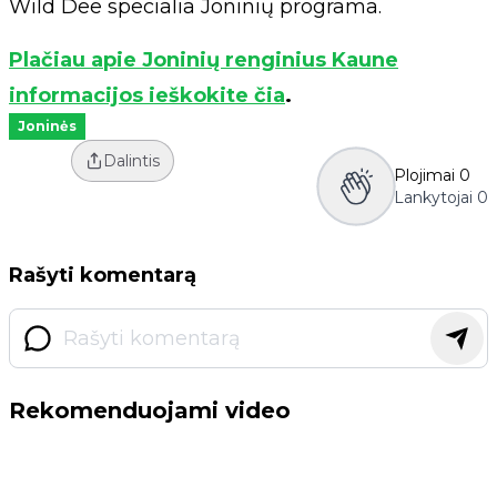
Wild Dee specialia Joninių programa.
Plačiau apie Joninių renginius Kaune
informacijos ieškokite čia
.
Joninės
Dalintis
Plojimai
0
Lankytojai
0
Rašyti komentarą
Rekomenduojami video