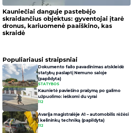
Kauniečiai danguje pastebėjo
skraidančius objektus: gyventojai įtarė
dronus, kariuomenė paaiškino, kas
skraidė
Populiariausi straipsniai
Dokumento failo pavadinimas atskleidė
statybų paslaptį Nemuno saloje
(papildyta)
STATYBOS
Kaunietė paviešino prašymą po galimo
užpuolimo: ieškomi du vyrai
112
Avarija magistralėje A1 – automobilis rėžėsi
į kelininkų techniką (papildyta)
112