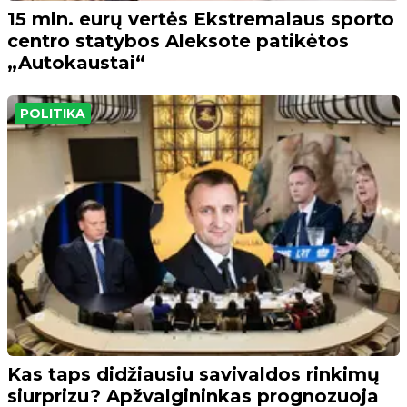
15 mln. eurų vertės Ekstremalaus sporto
centro statybos Aleksote patikėtos
„Autokaustai“
POLITIKA
Kas taps didžiausiu savivaldos rinkimų
siurprizu? Apžvalgininkas prognozuoja