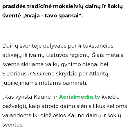
prasidės tradicinė moksleivių dainų ir šokių
šventė „Svaja - tavo sparnai“.
Dainų šventėje dalyvaus per 4 tūkstančius
atlikėjų iš įvairių Lietuvos regionų. Šiais metais
šventė skiriama vaikų gynimo dienai bei
S.Dariaus ir S.Girėno skrydžio per Atlantą
jubiliejiniams metams paminėti.
„Kas vyksta Kaune“ ir
Aerialmedia.tv
kviečia
pažvelgti, kaip atrodo dainų slėnis likus kelioms
valandoms iki didžiosios Kauno dainų ir šokių
šventės.