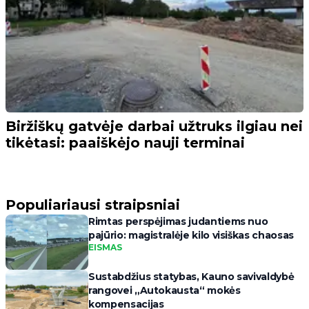
Biržiškų gatvėje darbai užtruks ilgiau nei
tikėtasi: paaiškėjo nauji terminai
Populiariausi straipsniai
Rimtas perspėjimas judantiems nuo
pajūrio: magistralėje kilo visiškas chaosas
EISMAS
Sustabdžius statybas, Kauno savivaldybė
rangovei „Autokausta“ mokės
kompensacijas