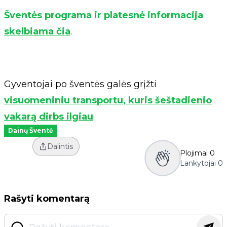
Šventės programa ir platesnė informacija
skelbiama čia
.
Gyventojai po šventės galės grįžti
visuomeniniu transportu, kuris šeštadienio
vakarą dirbs ilgiau
.
Dainų Šventė
Dalintis
Plojimai
0
Lankytojai
0
Rašyti komentarą