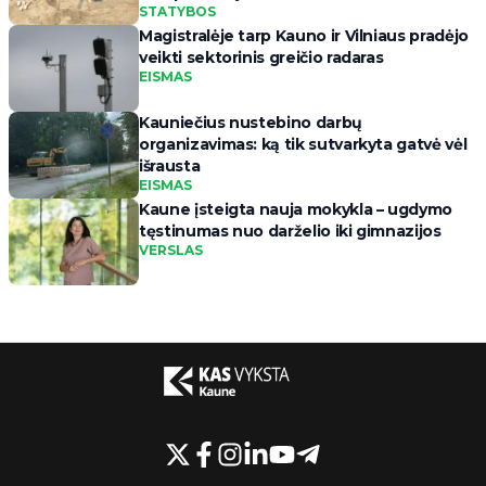
STATYBOS
Magistralėje tarp Kauno ir Vilniaus pradėjo
veikti sektorinis greičio radaras
EISMAS
Kauniečius nustebino darbų
organizavimas: ką tik sutvarkyta gatvė vėl
išrausta
EISMAS
Kaune įsteigta nauja mokykla – ugdymo
tęstinumas nuo darželio iki gimnazijos
VERSLAS