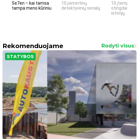
Se7en – kai tamsa
10 įsimintinų
10 įtemptų, k
tampa meno kūriniu
detektyvinių serialų
stingdančių k
istorijų
Rekomenduojame
Rodyti visus
STATYBOS