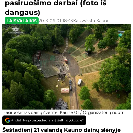
pasiruošimo darbai (foto iš
dangaus)
LAISVALAIKIS
2013-06-01 18:43
Kas vyksta Kaune
Pasiruošimas dainų šventei Kaune 01 / Organizatorių nuotr.
Pridėti kaip pageidaujamą šaltinį „Google“
Šeštadienį 21 valandą Kauno dainų slėnyje