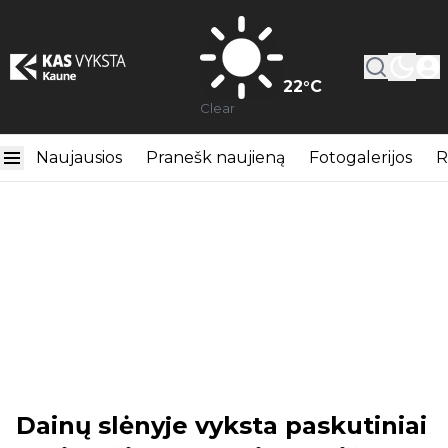
22
°C
Clear
Naujausios
Pranešk naujieną
Fotogalerijos
R
Dainų slėnyje vyksta paskutiniai