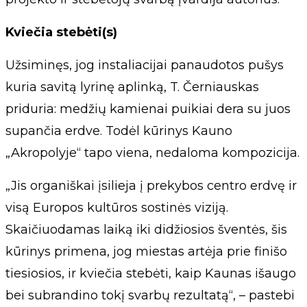
Kviečia stebėti(s)
Užsiminęs, jog instaliacijai panaudotos pušys
kuria savitą lyrinę aplinką, T. Černiauskas
priduria: medžių kamienai puikiai dera su juos
supančia erdve. Todėl kūrinys Kauno
„Akropolyje“ tapo viena, nedaloma kompozicija.
„Jis organiškai įsilieja į prekybos centro erdvę ir
visą Europos kultūros sostinės viziją.
Skaičiuodamas laiką iki didžiosios šventės, šis
kūrinys primena, jog miestas artėja prie finišo
tiesiosios, ir kviečia stebėti, kaip Kaunas išaugo
bei subrandino tokį svarbų rezultatą“, – pastebi