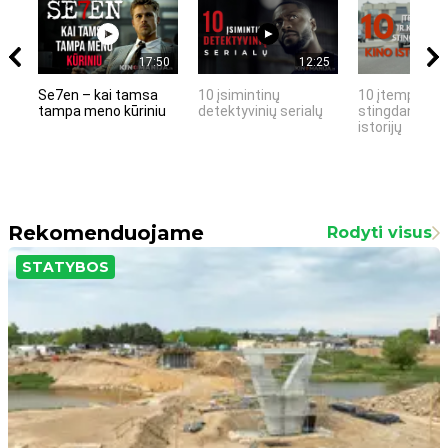
17:50
12:25
Se7en – kai tamsa
10 įsimintinų
10 įtemptų, k
tampa meno kūriniu
detektyvinių serialų
stingdančių k
istorijų
Rekomenduojame
Rodyti visus
STATYBOS