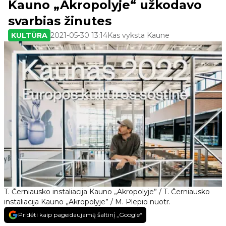
Kauno „Akropolyje“ užkodavo
svarbias žinutes
KULTŪRA
2021-05-30 13:14
Kas vyksta Kaune
T. Černiausko instaliacija Kauno „Akropolyje” / T. Černiausko
instaliacija Kauno „Akropolyje” / M. Plepio nuotr.
Pridėti kaip pageidaujamą šaltinį „Google“