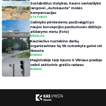
Sustabdžius statybas, Kauno savivaldybė
rangovei „Autokausta“ mokės
kompensacijas
STATYBOS
Galimybė pirmiesiems pasižvalgyti po
naujos koncepcijos parduotuves didžiojo
atidarymo metu (foto)
VERSLAS
Kauniečius nustebino darbų
organizavimas: ką tik sutvarkyta gatvė vėl
išrausta
EISMAS
Magistralėje tarp Kauno ir Vilniaus pradėjo
veikti sektorinis greičio radaras
EISMAS