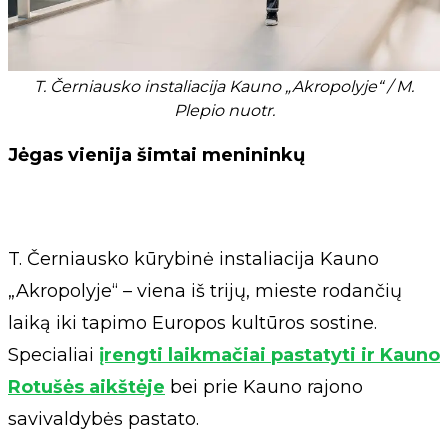
T. Černiausko instaliacija Kauno „Akropolyje“ / M.
Plepio nuotr.
Jėgas vienija šimtai menininkų
T. Černiausko kūrybinė instaliacija Kauno
„Akropolyje“ – viena iš trijų, mieste rodančių
laiką iki tapimo Europos kultūros sostine.
Specialiai
įrengti laikmačiai pastatyti ir Kauno
Rotušės aikštėje
bei prie Kauno rajono
savivaldybės pastato.