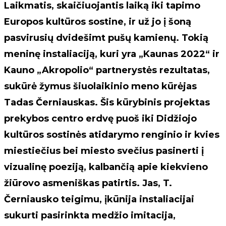
Laikmatis, skaičiuojantis laiką iki tapimo
Europos kultūros sostine, ir už jo į šoną
pasvirusių dvidešimt pušų kamienų. Tokią
meninę instaliaciją, kuri yra „Kaunas 2022“ ir
Kauno „Akropolio“ partnerystės rezultatas,
sukūrė žymus šiuolaikinio meno kūrėjas
Tadas Černiauskas. Šis kūrybinis projektas
prekybos centro erdvę puoš iki Didžiojo
kultūros sostinės atidarymo renginio ir kvies
miestiečius bei miesto svečius pasinerti į
vizualinę poeziją, kalbančią apie kiekvieno
žiūrovo asmeniškas patirtis. Jas, T.
Černiausko teigimu, įkūnija instaliacijai
sukurti pasirinkta medžio imitacija,