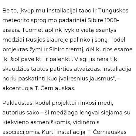
Be to, įkvėpimu instaliacijai tapo ir Tunguskos
meteorito sprogimo padariniai Sibire 1908-
aisiais. Tuomet aplink įvykio vietą esantys
medžiai Rusijos šiaurėje palinko į šoną. Todėl
projektas žymi ir Sibiro tremtį, dėl kurios esame
iki šiol paveikti ir palenkti. Visgi jis nėra tik
skaudžios tautos patirties atvaizdas. Instaliacija
noriu paskatinti kuo įvairesnius jausmus“, –
akcentuoja T. Černiauskas.
Paklaustas, kodėl projektui rinkosi medį,
autorius sako – ši medžiaga lengvai siejama su
kiekvieno asmeniškomis, vidinėmis
asociacijomis. Kurti instaliaciją T. Černiauskas