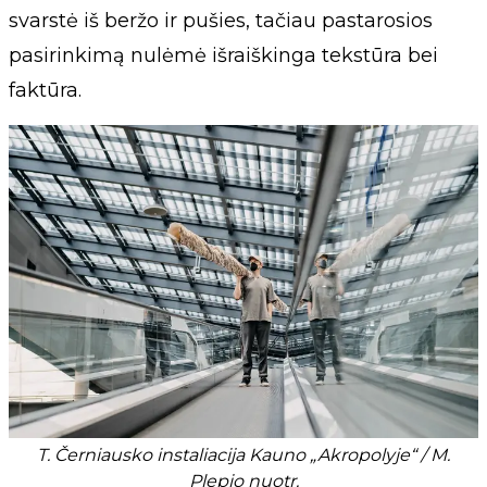
svarstė iš beržo ir pušies, tačiau pastarosios
pasirinkimą nulėmė išraiškinga tekstūra bei
faktūra.
T. Černiausko instaliacija Kauno „Akropolyje“ / M.
Plepio nuotr.