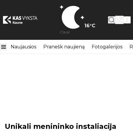
16
°C
Clear
Naujausios
Pranešk naujieną
Fotogalerijos
R
Unikali menininko instaliacija