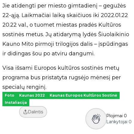
Jie atidengti per miesto gimtadienį – gegužės
22-ąją. Laikmačiai laiką skaičiuos iki 2022.01.22
20.22 val., o tuomet miestas pradės Kultūros
sostinės metus. Jų atidarymą lydės Šiuolaikinio
Kauno Mito pirmoji trilogijos dalis – įspūdingas
ir didingas šou po atviru dangumi.
Visa išsami Europos kultūros sostinės metų
programa bus pristatyta rugsėjo mėnesį per
specialų renginį.
Foto
Kaunas 2022
Kaunas Europos Kultūros Sostinė
Instaliacija
Dalintis
Plojimai
0
Lankytojai
0