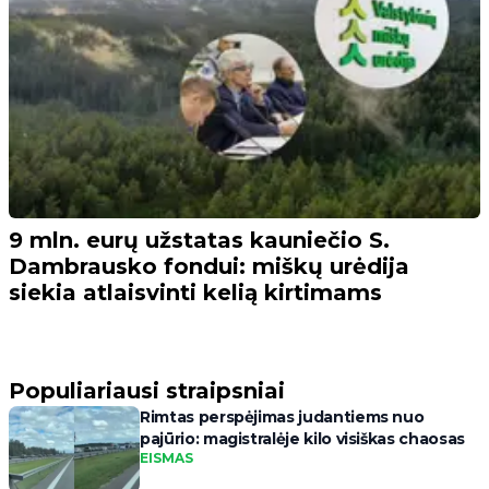
9 mln. eurų užstatas kauniečio S.
Dambrausko fondui: miškų urėdija
siekia atlaisvinti kelią kirtimams
Populiariausi straipsniai
Rimtas perspėjimas judantiems nuo
pajūrio: magistralėje kilo visiškas chaosas
EISMAS