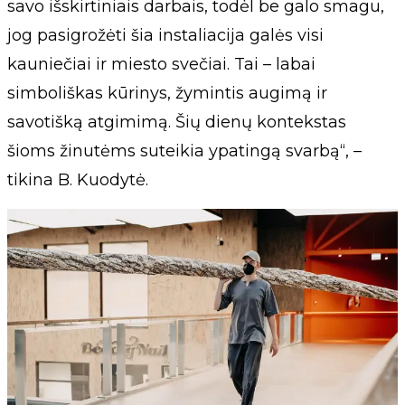
savo išskirtiniais darbais, todėl be galo smagu,
jog pasigrožėti šia instaliacija galės visi
kauniečiai ir miesto svečiai. Tai – labai
simboliškas kūrinys, žymintis augimą ir
savotišką atgimimą. Šių dienų kontekstas
šioms žinutėms suteikia ypatingą svarbą“, –
tikina B. Kuodytė.