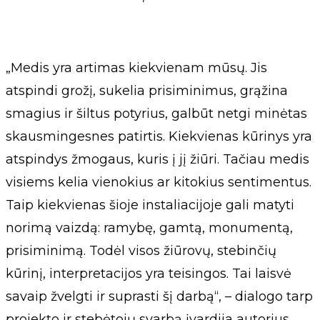
„Medis yra artimas kiekvienam mūsų. Jis
atspindi grožį, sukelia prisiminimus, grąžina
smagius ir šiltus potyrius, galbūt netgi minėtas
skausmingesnes patirtis. Kiekvienas kūrinys yra
atspindys žmogaus, kuris į jį žiūri. Tačiau medis
visiems kelia vienokius ar kitokius sentimentus.
Taip kiekvienas šioje instaliacijoje gali matyti
norimą vaizdą: ramybę, gamtą, monumentą,
prisiminimą. Todėl visos žiūrovų, stebinčių
kūrinį, interpretacijos yra teisingos. Tai laisvė
savaip žvelgti ir suprasti šį darbą“, – dialogo tarp
projekto ir stebėtojų svarbą įvardija autorius.