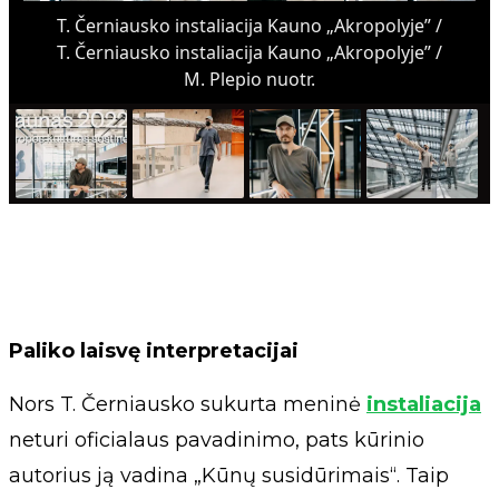
T. Černiausko instaliacija Kauno „Akropolyje” /
T. Černiausko instaliacija Kauno „Akropolyje” /
M. Plepio nuotr.
Paliko laisvę interpretacijai
Nors T. Černiausko sukurta meninė
instaliacija
neturi oficialaus pavadinimo, pats kūrinio
autorius ją vadina „Kūnų susidūrimais“. Taip