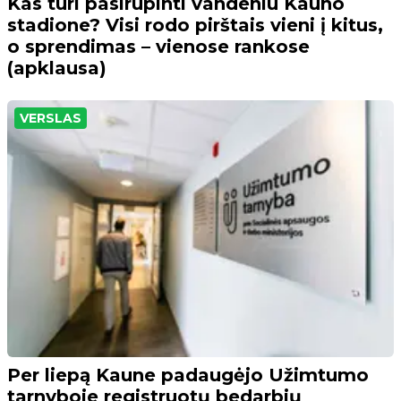
Kas turi pasirūpinti vandeniu Kauno
stadione? Visi rodo pirštais vieni į kitus,
o sprendimas – vienose rankose
(apklausa)
VERSLAS
Per liepą Kaune padaugėjo Užimtumo
tarnyboje registruotų bedarbių