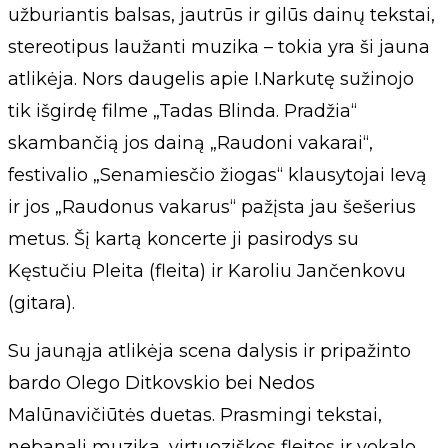
užburiantis balsas, jautrūs ir gilūs dainų tekstai,
stereotipus laužanti muzika – tokia yra ši jauna
atlikėja. Nors daugelis apie I.Narkutę sužinojo
tik išgirdę filme „Tadas Blinda. Pradžia“
skambančią jos dainą „Raudoni vakarai“,
festivalio „Senamiesčio žiogas“ klausytojai Ievą
ir jos „Raudonus vakarus“ pažįsta jau šešerius
metus. Šį kartą koncerte ji pasirodys su
Kęstučiu Pleita (fleita) ir Karoliu Jančenkovu
(gitara).
Su jaunąja atlikėja scena dalysis ir pripažinto
bardo Olego Ditkovskio bei Nedos
Malūnavičiūtės duetas. Prasmingi tekstai,
nebanali muzika, virtuoziškos fleitos ir vokalo