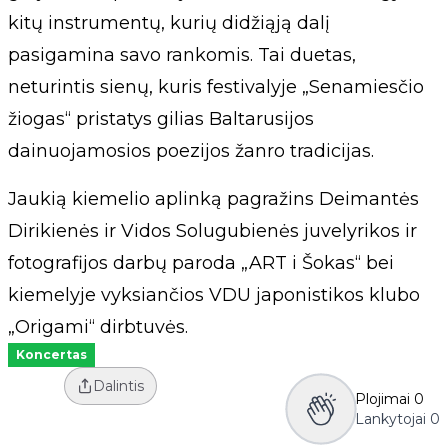
kitų instrumentų, kurių didžiąją dalį
pasigamina savo rankomis. Tai duetas,
neturintis sienų, kuris festivalyje „Senamiesčio
žiogas“ pristatys gilias Baltarusijos
dainuojamosios poezijos žanro tradicijas.
Jaukią kiemelio aplinką pagražins Deimantės
Dirikienės ir Vidos Solugubienės juvelyrikos ir
fotografijos darbų paroda „ART i Šokas“ bei
kiemelyje vyksiančios VDU japonistikos klubo
„Origami“ dirbtuvės.
Koncertas
Dalintis
Plojimai
0
Lankytojai
0