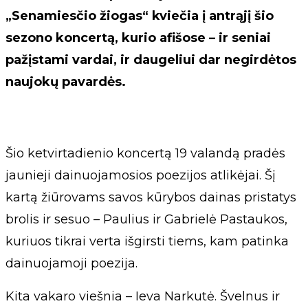
„Senamiesčio žiogas“ kviečia į antrąjį šio
sezono koncertą, kurio afišose – ir seniai
pažįstami vardai, ir daugeliui dar negirdėtos
naujokų pavardės.
Šio ketvirtadienio koncertą 19 valandą pradės
jaunieji dainuojamosios poezijos atlikėjai. Šį
kartą žiūrovams savos kūrybos dainas pristatys
brolis ir sesuo – Paulius ir Gabrielė Pastaukos,
kuriuos tikrai verta išgirsti tiems, kam patinka
dainuojamoji poezija.
Kita vakaro viešnia – Ieva Narkutė. Švelnus ir