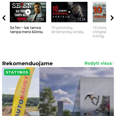
17:50
12:25
Se7en – kai tamsa
10 įsimintinų
10 įtemptų, k
tampa meno kūriniu
detektyvinių serialų
stingdančių k
istorijų
Rekomenduojame
Rodyti visus
STATYBOS