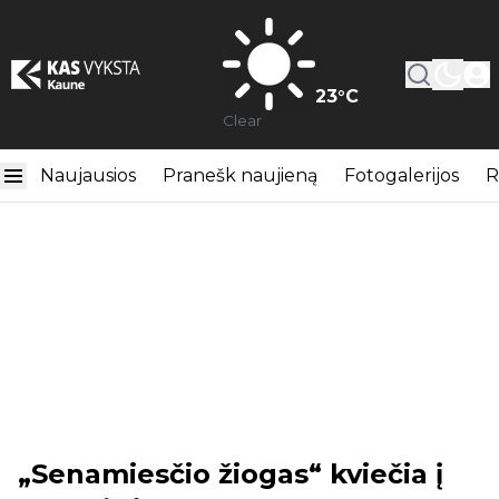
23
°C
Clear
Naujausios
Pranešk naujieną
Fotogalerijos
R
„Senamiesčio žiogas“ kviečia į