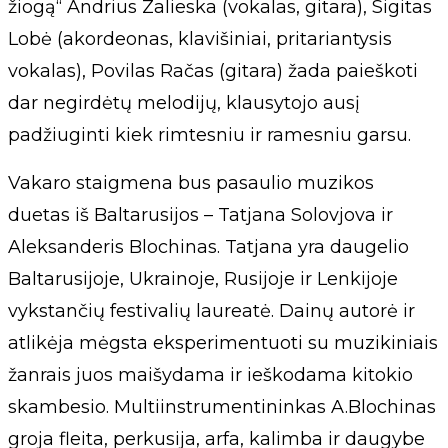
žiogą“ Andrius Zalieska (vokalas, gitara), Sigitas
Lobė (akordeonas, klavišiniai, pritariantysis
vokalas), Povilas Račas (gitara) žada paieškoti
dar negirdėtų melodijų, klausytojo ausį
padžiuginti kiek rimtesniu ir ramesniu garsu.
Vakaro staigmena bus pasaulio muzikos
duetas iš Baltarusijos – Tatjana Solovjova ir
Aleksanderis Blochinas. Tatjana yra daugelio
Baltarusijoje, Ukrainoje, Rusijoje ir Lenkijoje
vykstančių festivalių laureatė. Dainų autorė ir
atlikėja mėgsta eksperimentuoti su muzikiniais
žanrais juos maišydama ir ieškodama kitokio
skambesio. Multiinstrumentininkas A.Blochinas
groja fleita, perkusija, arfa, kalimba ir daugybe