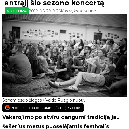
antrąjį šio sezono koncertą
KULTŪRA
2012-06-28 8:26
Kas vyksta Kaune
Senamiesčio žiogas / Valdo Ruzgio nuotr.
Pridėti kaip pageidaujamą šaltinį „Google“
Vakarojimo po atviru dangumi tradiciją jau
šešerius metus puoselėjantis festivalis