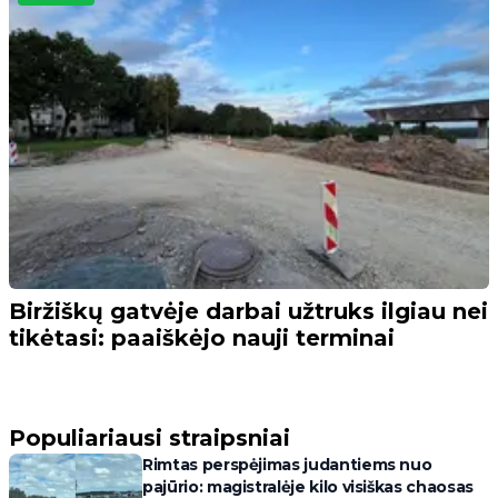
Biržiškų gatvėje darbai užtruks ilgiau nei
tikėtasi: paaiškėjo nauji terminai
Populiariausi straipsniai
Rimtas perspėjimas judantiems nuo
pajūrio: magistralėje kilo visiškas chaosas