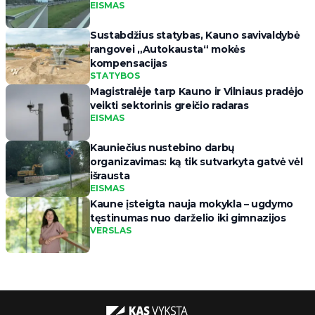
EISMAS
Sustabdžius statybas, Kauno savivaldybė
rangovei „Autokausta“ mokės
kompensacijas
STATYBOS
Magistralėje tarp Kauno ir Vilniaus pradėjo
veikti sektorinis greičio radaras
EISMAS
Kauniečius nustebino darbų
organizavimas: ką tik sutvarkyta gatvė vėl
išrausta
EISMAS
Kaune įsteigta nauja mokykla – ugdymo
tęstinumas nuo darželio iki gimnazijos
VERSLAS